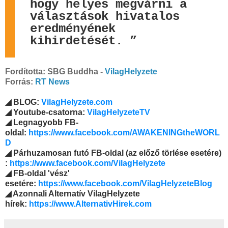
hogy helyes megvárni a
választások hivatalos
eredményének
kihirdetését. ”
Fordította: SBG Buddha -
VilagHelyzete
Forrás:
RT News
◢ BLOG:
VilagHelyzete.com
◢ Youtube-csatorna:
VilagHelyzeteTV
◢ Legnagyobb FB-
oldal:
https://www.facebook.com/AWAKENINGtheWORL
D
◢ Párhuzamosan futó FB-oldal (az előző törlése esetére)
:
https://www.facebook.com/VilagHelyzete
◢ FB-oldal 'vész'
esetére:
https://www.facebook.com/VilagHelyzeteBlog
◢ Azonnali Alternatív VilagHelyzete
hírek:
https://www.AlternativHirek.com