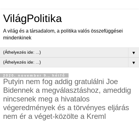
VilágPolitika
A világ és a társadalom, a politika valós összefüggései
mindenkinek
▼
▼
2020. november 9., hétfő
Putyin nem fog addig gratulálni Joe
Bidennek a megválasztáshoz, ameddig
nincsenek meg a hivatalos
végeredmények és a törvényes eljárás
nem ér a véget-közölte a Kreml