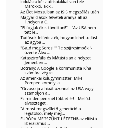
Indulásra kész afrikaiakkal van tele
Marokkó, akik...
Az Élet Moszulban az ISIS megszállás után
Magyar diákok felvételi aránya áll az
1.helyen a C...
"El fogjuk őket távolítani!" - "Az USA nem
tett le...
Tudósok felfedezték, hogyan lehet tudást
az agyba ...
"Ba..d meg Soros!"" Te sz@rcsimbók!"-
üzente Alex ...
Katasztrofális és kilátástalan a helyzet
Jemenben ...
Botrány: A Google a kommunista Kína
számára végzet...
Az amerikai külügyminiszter, Mike
Pompeo komoly 'a...
"Orvosolja a hibát azonnal az USA vagy
számoljon a...
Ez minden pénznél többet ér! - Mielőtt
elveszteget...
"A most megszülető generáció a
legutolsó, mely még...
EURÓPA MEGSZŰNT LÉTEZNI!-az elitista
liberalizmus ...