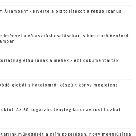
 Államban” - kiverte a biztosítékot a rebublikánus
edményei a választási csalásokat is kimutató Benford-
lamban
orlatilag elhullanak a méhek - ezt dokumentálták
zködő globális hatalomról készült könyv megjelent
tóktól: Az 5G sugárzás tényleg koronavírust hozhat
 Starlink működését a Krím közelében, hogy meghiúsítsa