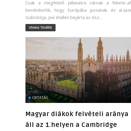
Csak a megfelelő pillanatra várnak a fekete-afr
bevándorlók, hogy Európába jussanak. Az al-Jaz
tudósítója, Joe Wallen bejárta az ész...
Olvass Tovább
OKTATÁS
Magyar diákok felvételi aránya
áll az 1.helyen a Cambridge