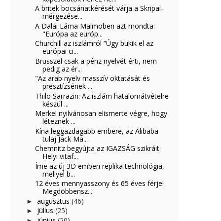
A britek bocsánatkérését várja a Skripal-
mérgezése...
A Dalai Láma Malmöben azt mondta:
"Európa az európ...
Churchill az iszlámról “Úgy bukik el az
európai ci...
Brüsszel csak a pénz nyelvét érti, nem
pedig az ér...
"Az arab nyelv masszív oktatását és
presztízsének ...
Thilo Sarrazin: Az iszlám hatalomátvételre
készül ...
Merkel nyilvánosan elismerte végre, hogy
léteznek ...
Kína leggazdagabb embere, az Alibaba
tulaj Jack Ma...
Chemnitz begyújta az IGAZSÁG szikráit:
Helyi vitaf...
Íme az új 3D emberi replika technológia,
mellyel b...
12 éves mennyasszony és 65 éves férje!
Megdöbbensz...
augusztus
(46)
►
július
(25)
►
június
(20)
►