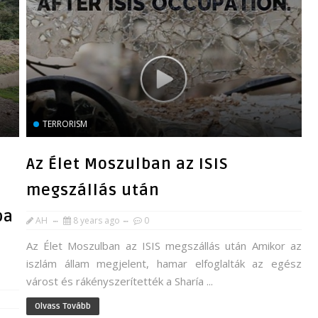
TERRORISM
Az Élet Moszulban az ISIS
megszállás után
ba
AH
8 years ago
0
Az Élet Moszulban az ISIS megszállás után Amikor az
iszlám állam megjelent, hamar elfoglalták az egész
várost és rákényszerítették a Sharía ...
Olvass Tovább