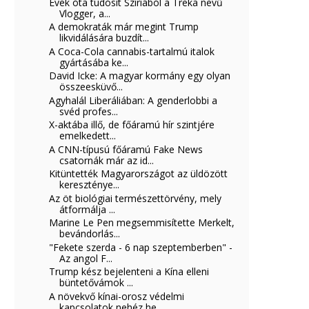
Évek óta tudósít Szíriából a Treka nevű
Vlogger, a...
A demokraták már megint Trump
likvidálására buzdít...
A Coca-Cola cannabis-tartalmú italok
gyártásába ke...
David Icke: A magyar kormány egy olyan
összeesküvő...
Agyhalál Liberáliában: A genderlobbi a
svéd profes...
X-aktába illő, de főáramú hír szintjére
emelkedett...
A CNN-típusú főáramú Fake News
csatornák már az id...
Kitüntették Magyarországot az üldözött
kereszténye...
Az öt biológiai természettörvény, mely
átformálja ...
Marine Le Pen megsemmisítette Merkelt,
bevándorlás...
"Fekete szerda - 6 nap szeptemberben" -
Az angol F...
Trump kész bejelenteni a Kína elleni
büntetővámok ...
A növekvő kínai-orosz védelmi
kapcsolatok nehéz he...