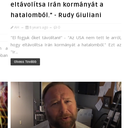
eltávolítsa Irán kormányát a
hatalomból." - Rudy Giuliani
AH
8 years ago
0
"El fogjuk őket távolítani!" - "Az USA nem tett le arról,
hogy eltávolítsa Irán kormányát a hatalomból." Ezt az
en a
"Ir...
bban
Olvass Tovább