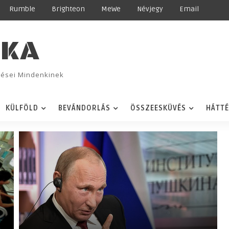
Rumble
Brighteon
MeWe
Névjegy
Email
IKA
ggései Mindenkinek
KÜLFÖLD
BEVÁNDORLÁS
ÖSSZEESKÜVÉS
HÁTT