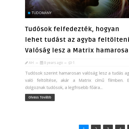
TUDOMÁNY
Tudósok felfedezték, hogyan
lehet tudást az agyba feltölteni
Valóság lesz a Matrix hamaros
AH
8 years ago
1
Tudósok szerint hamarosan valóság lesz a tudás a
való feltöltése, akár a Matrix című filmben. 
dolgoznak tudósok, a legfrisebb főára...
Olvass Tovább
1
2
3
4