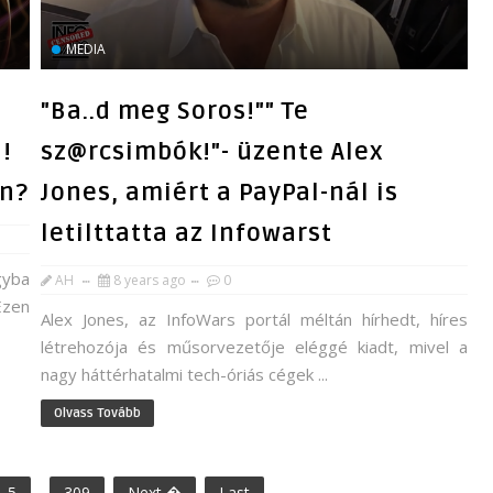
MEDIA
"Ba..d meg Soros!"" Te
!
sz@rcsimbók!"- üzente Alex
an?
Jones, amiért a PayPal-nál is
letilttatta az Infowarst
gyba
AH
8 years ago
0
Ezen
Alex Jones, az InfoWars portál méltán hírhedt, híres
létrehozója és műsorvezetője eléggé kiadt, mivel a
nagy háttérhatalmi tech-óriás cégek ...
Olvass Tovább
5
...
309
Next �
Last