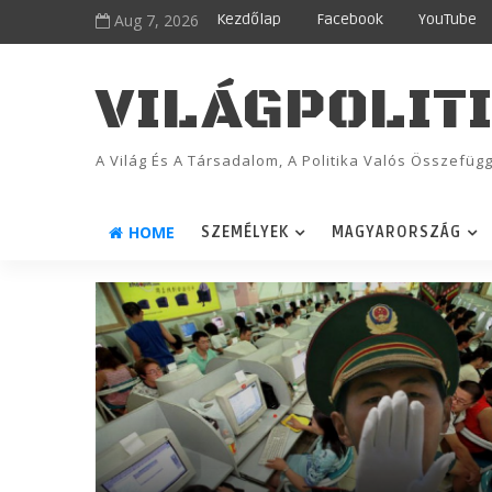
Aug 7, 2026
Kezdőlap
Facebook
YouTube
VILÁGPOLIT
A Világ És A Társadalom, A Politika Valós Összefü
HOME
SZEMÉLYEK
MAGYARORSZÁG