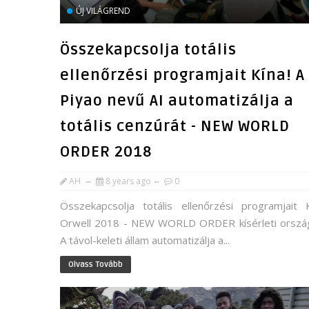
ÚJ VILÁGREND
Összekapcsolja totális
ellenőrzési programjait Kína! A
Piyao nevű AI automatizálja a
totális cenzúrát - NEW WORLD
ORDER 2018
AH
8 years ago
0
Összekapcsolja totális ellenőrzési programjait K
Orwell 2018 - NEW WORLD ORDER kísérleti ország
A távol-keleti állam automatizálja a...
Olvass Tovább