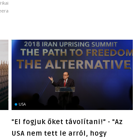
ikai
eera
USA
"El fogjuk őket távolítani!" - "Az
USA nem tett le arról, hogy