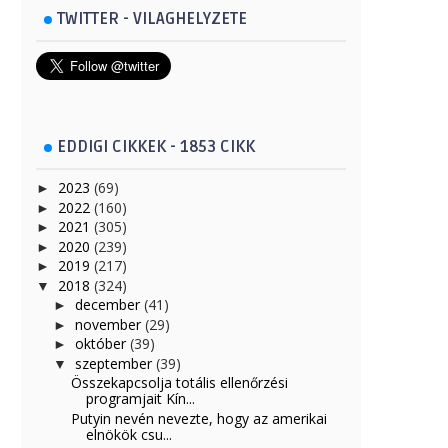
TWITTER - VILAGHELYZETE
EDDIGI CIKKEK - 1853 CIKK
2023
(69)
►
2022
(160)
►
2021
(305)
►
2020
(239)
►
2019
(217)
►
2018
(324)
▼
december
(41)
►
november
(29)
►
október
(39)
►
szeptember
(39)
▼
Összekapcsolja totális ellenőrzési
programjait Kín...
Putyin nevén nevezte, hogy az amerikai
elnökök csu...