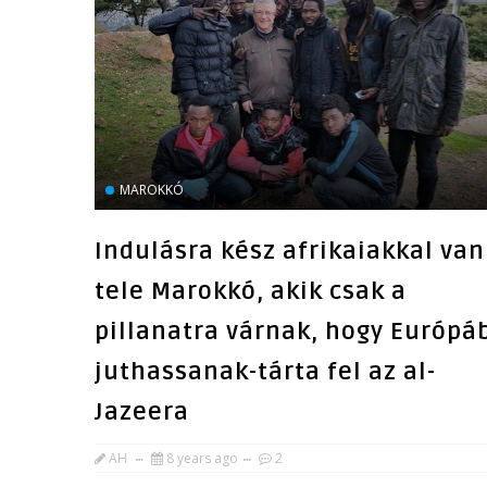
MAROKKÓ
Indulásra kész afrikaiakkal van
tele Marokkó, akik csak a
pillanatra várnak, hogy Európá
juthassanak-tárta fel az al-
Jazeera
AH
8 years ago
2