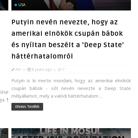
USA
Putyin nevén nevezte, hogy az
amerikai elnökök csupán bábok
és nyíltan beszélt a 'Deep State'
háttérhatalomról
AH
8 years ago
7
Putyin is ki merte mondani, hogy az amerikai elnökök
csupán bábok - sőt nevén nevezte a Deep State
ína!
mélyállamot, mely a valódi háttérhatalom ...
a. ❗
Olvass Tovább