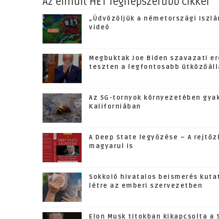
Az elmúlt HÉT legnépszerűbb cikkei
„Üdvözöljük a németországi Iszlám
videó
Megbuktak Joe Biden szavazati er
teszten a legfontosabb ütközőál
Az 5G-tornyok környezetében gyak
Kaliforniában
A Deep State legyőzése – A rejtő
magyarul is
Sokkoló hivatalos beismerés kuta
létre az emberi szervezetben
Elon Musk titokban kikapcsolta a