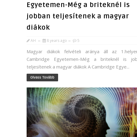
Egyetemen-Még a briteknél is
jobban teljesítenek a magyar
diákok
AH
8 years ago
5
Magyar diákok felvételi aránya áll az 1.hely
Cambridge Egyetemen-Még a briteknél is jo
teljesítenek a magyar diákok A Cambridge Egye...
Olvass Tovább