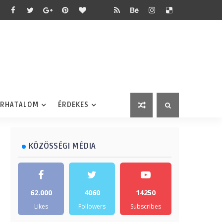
ÉRHATALOM
ÉRDEKES
KÖZÖSSÉGI MÉDIA
62.000
4060
14250
Likes
Followers
Subscribes