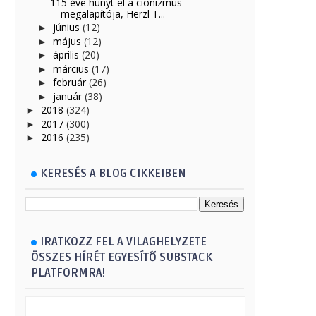
115 éve hunyt el a cionizmus
megalapítója, Herzl T...
június
(12)
►
május
(12)
►
április
(20)
►
március
(17)
►
február
(26)
►
január
(38)
►
2018
(324)
►
2017
(300)
►
2016
(235)
►
KERESÉS A BLOG CIKKEIBEN
IRATKOZZ FEL A VILAGHELYZETE
ÖSSZES HÍRÉT EGYESÍTŐ SUBSTACK
PLATFORMRA!