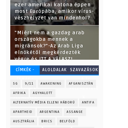
hozták be-derült ki az adatok
ezer amerikai katona éppen
kikérése után.
most Európába, amikor vírus-
vészhelyzet van mindenhol?
"Miért nem a gazdag arab
országokba mennek a
migránsok?"-Az Arab Liga
elnökétől megkérdezték
végre és ITT A VÁLASZ!
CÍMKÉK -
ALOLDALAK
SZAVAZÁSOK
TÉMÁK -
- A TI
5G
9/11
AWAKENING
AFGANISZTÁN
HELYSZÍNEK -
VÉLEMÉNYETE
AFRIKA
AGYHALOTT
SZEMÉLYEK
K
ALTERNATÍV MÉDIA ELLENI HÁBORÚ
ANTIFA
APARTHEID
ARGENTINA
ASSANGE
AUSZTRÁLIA
BRICS
BELFÖLD