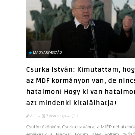
MAGYARORSZÁG
Csurka István: Kimutattam, hog
az MDF kormányon van, de ninc
hatalmon! Hogy ki van hatalmo
azt mindenki kitalálhatja!
AH
7 years ago
1
Csütörtökönként Csurka Istvánra, a MIÉP néhai elnö
emlékezik a Magyar Fórum. Meg voltam győz