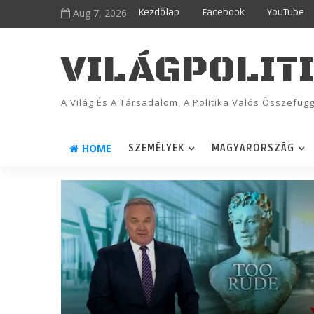
Aug 7, 2026
Kezdőlap
Facebook
YouTube
VILÁGPOLIT
A Világ És A Társadalom, A Politika Valós Összefü
HOME
SZEMÉLYEK
MAGYARORSZÁG