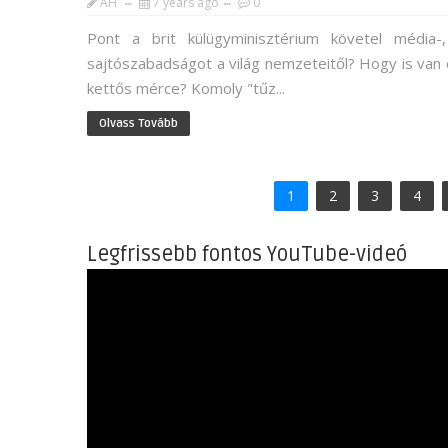
AH
7 years ago
0
Pont a brit külügyminisztérium követel média-
sajtószabadságot a világ nemzeteitől? Hogy is van 
kettős mérce? Komoly "tűz...
Olvass Tovább
1
2
3
4
Legfrissebb fontos YouTube-videó