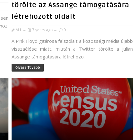
törölte az Assange támogatására
létrehozott oldalt
esen
hoz.
AH
7 years ago
0
A Pink Floyd gitárosa felszólalt a közösségi média újabb
visszaélése miatt, miután a Twitter törölte a Julian
Assange támogatására létrehozo...
Olvass Tovább