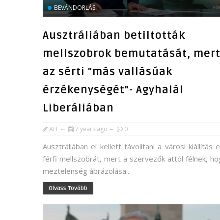
BEVÁNDORLÁS
Ausztráliában betiltották
mellszobrok bemutatását, mer
az sérti "más vallásúak
érzékenységét"- Agyhalál
Liberáliában
AH
7 years ago
0
Ausztráliában el kellett távolítani a városi kiállítás 
férfi mellszobrát, mert a szervezők attól félnek, ho
meztelenség ábrázolása...
Olvass Tovább