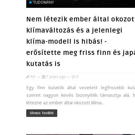
TUDOMÁNY
Nem létezik ember által okozot
klímaváltozás és a jelenlegi
klíma-modell is hibás! -
erősítette meg friss finn és ja
kutatás is
AH
7 years ago
3
Egy finn kutatók által vezetett legfrissebb kut
szerint nagyon kevés bizonyíték támasztja alá, 
létezne az ember által okozott klíma...
Olvass Tovább