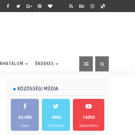
ÉRHATALOM
ÉRDEKES
KÖZÖSSÉGI MÉDIA
62.000
4060
14250
Likes
Followers
Subscribes