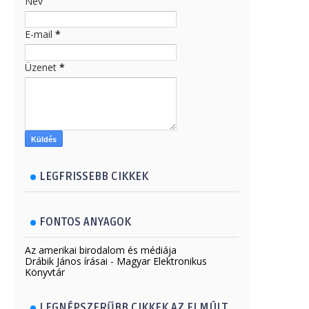
Név
E-mail
*
Üzenet
*
LEGFRISSEBB CIKKEK
FONTOS ANYAGOK
Az amerikai birodalom és médiája
Drábik János írásai - Magyar Elektronikus
Könyvtár
LEGNÉPSZERŰBB CIKKEK AZ ELMÚLT