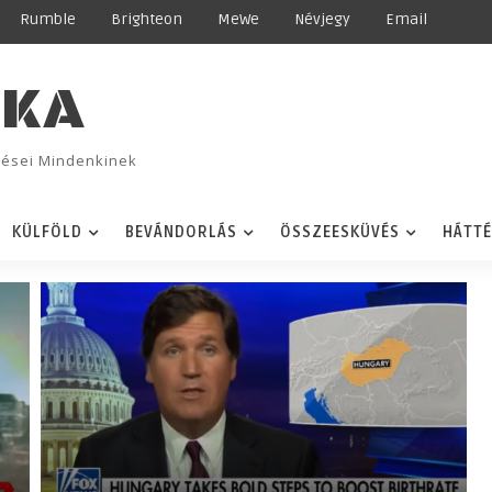
Rumble
Brighteon
MeWe
Névjegy
Email
IKA
ggései Mindenkinek
KÜLFÖLD
BEVÁNDORLÁS
ÖSSZEESKÜVÉS
HÁTT