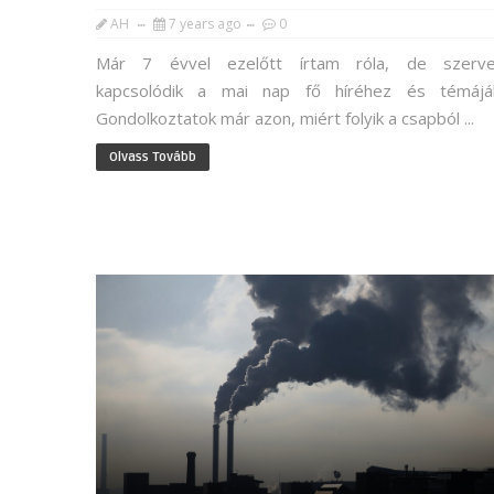
AH
7 years ago
0
Már 7 évvel ezelőtt írtam róla, de szerv
kapcsolódik a mai nap fő híréhez és témájá
Gondolkoztatok már azon, miért folyik a csapból ...
Olvass Tovább