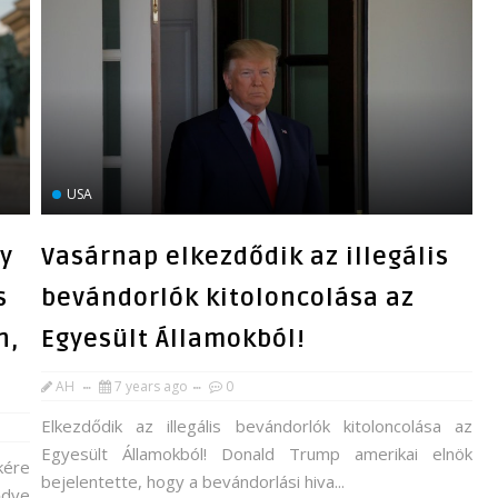
USA
y
Vasárnap elkezdődik az illegális
s
bevándorlók kitoloncolása az
n,
Egyesült Államokból!
AH
7 years ago
0
Elkezdődik az illegális bevándorlók kitoloncolása az
Egyesült Államokból! Donald Trump amerikai elnök
kére
bejelentette, hogy a bevándorlási hiva...
ődve