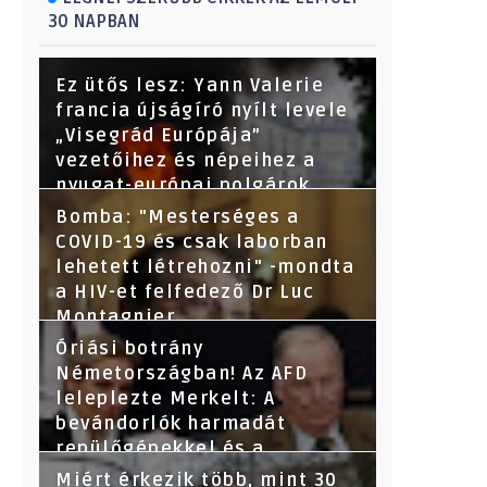
30 NAPBAN
Ez ütős lesz: Yann Valerie
francia újságíró nyílt levele
„Visegrád Európája”
vezetőihez és népeihez a
nyugat-európai polgárok
nevében - Segítsetek!
Bomba: "Mesterséges a
COVID-19 és csak laborban
lehetett létrehozni" -mondta
a HIV-et felfedező Dr Luc
Montagnier
Óriási botrány
Németországban! Az AFD
leleplezte Merkelt: A
bevándorlók harmadát
repülőgépekkel és a
törvényeket megsértve
Miért érkezik több, mint 30