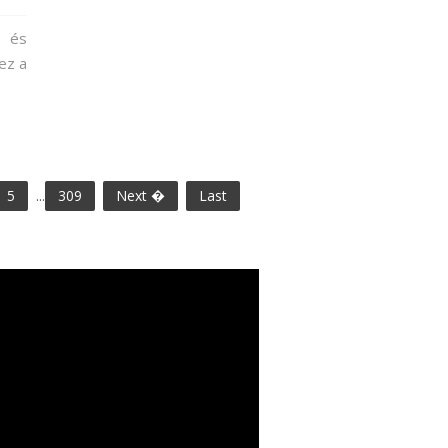
, és
ez a
5
...
309
Next �
Last