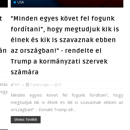
USA
t
"Minden egyes követ fel fogunk
fordítani", hogy megtudjuk kik is
élnek és kik is szavaznak ebben
pán
az országban!" - rendelte el
Trump a kormányzati szervek
számára
atás
AH
7 years ago
0
hogy
Minden egyes követ fel fogunk fordítani", hogy
megtudjuk kik is élnek és kik is szavaznak ebben az
országban!" - Donald Trump elr...
Olvass Tovább