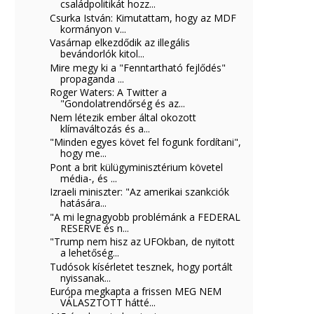
családpolitikát hozz...
Csurka István: Kimutattam, hogy az MDF
kormányon v...
Vasárnap elkezdődik az illegális
bevándorlók kitol...
Mire megy ki a "Fenntartható fejlődés"
propaganda ...
Roger Waters: A Twitter a
"Gondolatrendőrség és az...
Nem létezik ember által okozott
klímaváltozás és a...
"Minden egyes követ fel fogunk fordítani",
hogy me...
Pont a brit külügyminisztérium követel
média-, és ...
Izraeli miniszter: "Az amerikai szankciók
hatására...
"A mi legnagyobb problémánk a FEDERAL
RESERVE és n...
"Trump nem hisz az UFOkban, de nyitott
a lehetőség...
Tudósok kísérletet tesznek, hogy portált
nyissanak...
Európa megkapta a frissen MEG NEM
VÁLASZTOTT hátté...