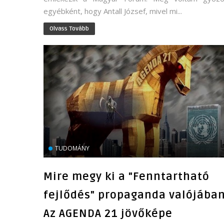
egyébként, hogy Antall József, mivel mi...
Olvass Tovább
TUDOMÁNY
Mire megy ki a "Fenntartható
fejlődés" propaganda valójába
Az AGENDA 21 jövőképe