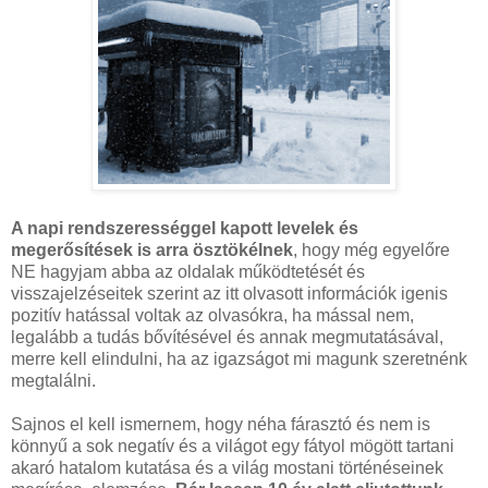
A napi rendszerességgel kapott levelek és
megerősítések is arra ösztökélnek
, hogy még egyelőre
NE hagyjam abba az oldalak működtetését és
visszajelzéseitek szerint az itt olvasott információk igenis
pozitív hatással voltak az olvasókra, ha mással nem,
legalább a tudás bővítésével és annak megmutatásával,
merre kell elindulni, ha az igazságot mi magunk szeretnénk
megtalálni.
Sajnos el kell ismernem, hogy néha fárasztó és nem is
könnyű a sok negatív és a világot egy fátyol mögött tartani
akaró hatalom kutatása és a világ mostani történéseinek