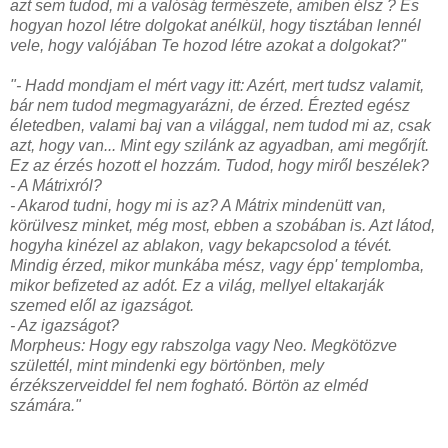
azt sem tudod, mi a valóság természete, amiben élsz ? És
hogyan hozol létre dolgokat anélkül, hogy tisztában lennél
vele, hogy valójában Te hozod létre azokat a dolgokat?"
"- Hadd mondjam el mért vagy itt: Azért, mert tudsz valamit,
bár nem tudod megmagyarázni, de érzed. Érezted egész
életedben, valami baj van a világgal, nem tudod mi az, csak
azt, hogy van... Mint egy szilánk az agyadban, ami megőrjít.
Ez az érzés hozott el hozzám. Tudod, hogy miről beszélek?
- A Mátrixról?
- Akarod tudni, hogy mi is az? A Mátrix mindenütt van,
körülvesz minket, még most, ebben a szobában is. Azt látod,
hogyha kinézel az ablakon, vagy bekapcsolod a tévét.
Mindig érzed, mikor munkába mész, vagy épp' templomba,
mikor befizeted az adót. Ez a világ, mellyel eltakarják
szemed elől az igazságot.
- Az igazságot?
Morpheus: Hogy egy rabszolga vagy Neo. Megkötözve
születtél, mint mindenki eg
y börtönben, mely
érzékszerveiddel fel nem fogható. Börtön az elméd
számára."