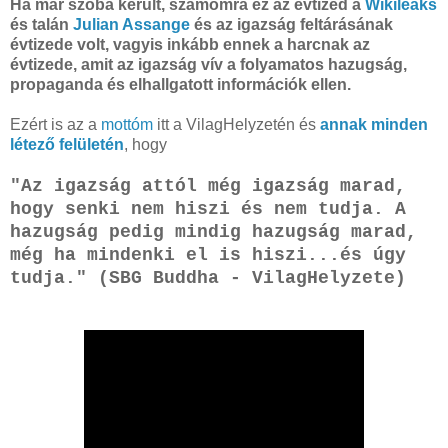
Ha már szóba került, számomra ez az évtized a
Wikileaks
és talán
Julian Assange
és az igazság feltárásának
évtizede volt, vagyis inkább ennek a harcnak az
évtizede, amit az igazság vív a folyamatos hazugság,
propaganda és elhallgatott információk ellen.
Ezért is az a
mottóm
itt a VilagHelyzetén és
annak minden
létező felületén
, hogy
"Az igazság attól még igazság marad,
hogy senki nem hiszi és nem tudja. A
hazugság pedig mindig hazugság marad,
még ha mindenki el is hiszi...és úgy
tudja." (SBG Buddha - VilagHelyzete)