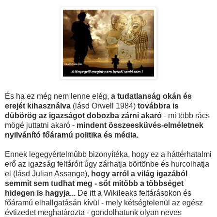
És ha ez még nem lenne elég,
a tudatlanság okán és
erejét kihasználva
(lásd Orwell 1984)
továbbra is
dübörög az igazságot dobozba zárni akaró
- mi több rács
mögé juttatni akaró -
mindent összeesküvés-elméletnek
nyilvánító főáramú politika és média.
Ennek legegyértelműbb bizonyítéka, hogy ez a háttérhatalmi
erő az igazság feltáróit úgy zárhatja börtönbe és hurcolhatja
el (lásd Julian Assange),
hogy arról a világ igazából
semmit sem tudhat meg - sőt mitőbb a többséget
hidegen is hagyja...
De itt a Wikileaks feltárásokon és
főáramú elhallgatásán kívül - mely kétségtelenül az egész
évtizedet meghatározta - gondolhatunk olyan neves