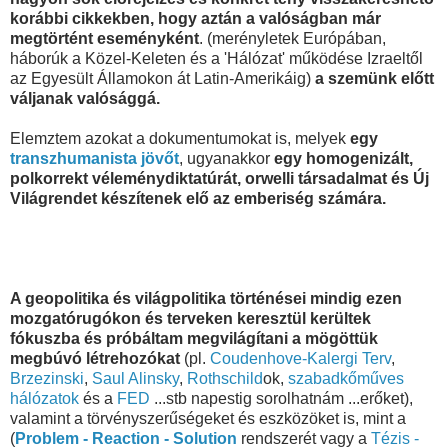
korábbi cikkekben, hogy aztán a valóságban már
megtörtént eseményként
. (merényletek Európában,
háborúk a Közel-Keleten és a 'Hálózat' működése Izraeltől
az Egyesült Államokon át Latin-Amerikáig)
a szemünk előtt
váljanak valósággá.
Elemztem azokat a dokumentumokat is, melyek
egy
transzhumanista jövőt
, ugyanakkor
egy homogenizált,
polkorrekt véleménydiktatúrát, orwelli társadalmat és Új
Világrendet készítenek elő az emberiség számára.
A geopolitika és világpolitika történései mindig ezen
mozgatórugókon és terveken keresztül kerültek
fókuszba és próbáltam megvilágítani a mögöttük
megbúvó létrehozókat
(pl.
Coudenhove-Kalergi Terv
,
Brzezinski
,
Saul Alinsky
,
Rothschild
ok,
szabadkőműves
hálózatok
és a
FED
...stb napestig sorolhatnám ...erőket),
valamint a törvényszerűségeket és eszközöket is, mint a
(
Problem - Reaction - Solution
rendszerét vagy a
Tézis -