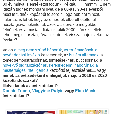
30 év múlva is emlékezni fogunk. Például...... hmmm..... nem
igazán tudnék mondani ilyet, de a 80-as / 90-es évekből
most is tudnék kapásból felsorolni legalább harmincat..
Talán az is lehet, hogy az emberek elkerülhetetlenül
nosztalgiával tekintenek azokra az évekre melyekben
felnőttek és a mostani fiatalok, akik 2000 után születtek,
lehet mégis nosztalgiával tekintenek vissza majd ezekre az
évekre?
Vajon
a meg nem szűnő háborúk
,
terrortámadások
,
a
bevándorlási invázió
kezdetének, az
iszlám államnak
, a
tömegdemonstrációknak, tüntetéseknek, puccsoknak, a
növekvő digitalizációnak
,
kereskedelmi háborúnak
,
a
mesterséges intelligencia
kezdődő fejlesztésének..., vagy
minek az évtizedeként emlegetjük majd a 2010 és 2020
közötti időszakot?
Illetve kinek az évtizedeként?
Donald Trump
,
Vlagyimír Putyin
vagy
Elon Musk
évtizedeként?