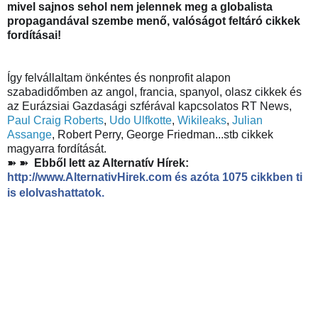
mivel sajnos sehol nem jelennek meg a globalista 
propagandával szembe menő, valóságot feltáró cikkek 
fordításai! 
Így felvállaltam önkéntes és nonprofit alapon 
szabadidőmben az angol, francia, spanyol, olasz cikkek és 
az Eurázsiai Gazdasági szférával kapcsolatos RT News, 
Paul Craig Roberts
, 
Udo Ulfkotte
, 
Wikileaks
, 
Julian 
Assange
, Robert Perry, George Friedman...stb cikkek 
magyarra fordítását.
➽ ➽  
Ebből lett az Alternatív Hírek: 
http://www.AlternativHirek.com
 és azóta 1075 cikkben ti 
is elolvashattatok.