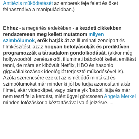
Antitézis működtetését
az emberek feje felett és őket
felhasználva a manipulációban.)
Ehhez
- a megértés érdekében -
a kezdeti cikkekben
rendszeresen meg kellett mutatnom
milyen
szimbólumok
, erők hatják át
az Illuminati zeneipart és
filmkészítést, azaz
hogyan befolyásolják és prediktíven
programozzák a társadalom gondolkodását.
(akkor még
hollywoodról, zenészekről, illuminati bábokról kellett említést
tenni, de mára ez kibővült Netflix, HBO és hasonló
gigavállalkozások ideológiát terjesztő működésével is).
Azóta szerencsére ezeket az ismétlődő mintákat és
szimbólumokat már mindenki jól be tudja azonosítani akár
filmet, akár videoklipet, vagy bármelyik 'bábot' látja és már
nem teszi fel a kérdést, miért ügyel görcsösen
Angela Merkel
minden fotózáskor a kéztartásával való jelzésre.....