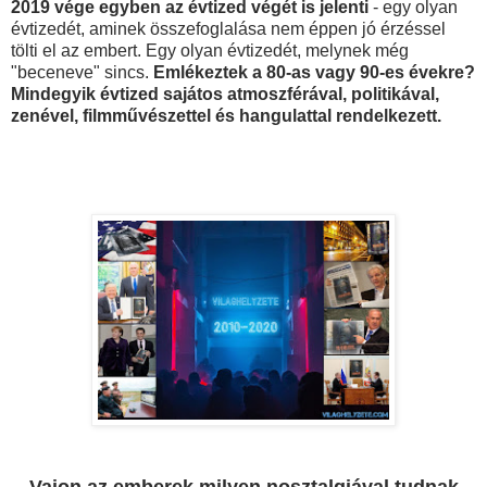
2019 vége egyben az évtized végét is jelenti
- egy olyan
évtizedét, aminek összefoglalása nem éppen jó érzéssel
tölti el az embert. Egy olyan évtizedét, melynek még
"beceneve" sincs.
Emlékeztek a 80-as vagy 90-es évekre?
Mindegyik évtized sajátos atmoszférával, politikával,
zenével, filmművészettel és hangulattal rendelkezett.
Vajon az emberek milyen nosztalgiával tudnak