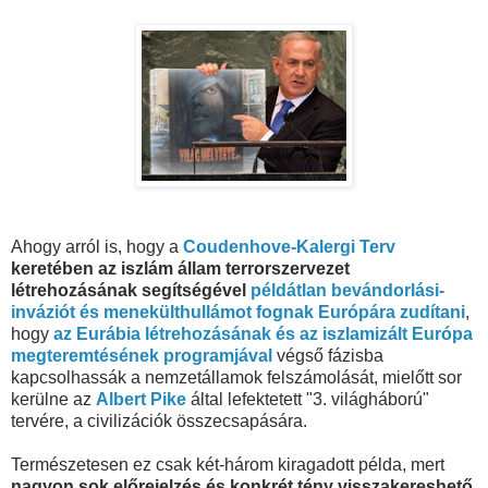
Ahogy arról is, hogy a
Coudenhove-Kalergi Terv
keretében az iszlám állam terrorszervezet
létrehozásának segítségével
példátlan bevándorlási-
inváziót és menekülthullámot fognak Európára zudítani
,
hogy
az Eurábia létrehozásának és az iszlamizált Európa
megteremtésének programjával
végső fázisba
kapcsolhassák a nemzetállamok felszámolását, mielőtt sor
kerülne az
Albert Pike
által lefektetett "3. világháború"
tervére, a civilizációk összecsapására.
Természetesen ez csak két-három kiragadott példa, mert
nagyon sok előrejelzés és konkrét tény visszakereshető