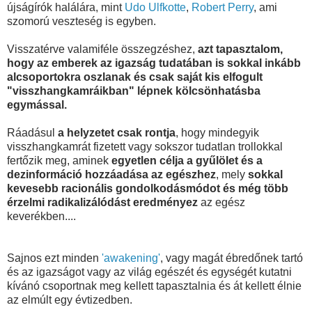
újságírók halálára, mint
Udo Ulfkotte
,
Robert Perry
, ami
szomorú veszteség is egyben.
Visszatérve valamiféle összegzéshez,
azt tapasztalom,
hogy az emberek az igazság tudatában is sokkal inkább
alcsoportokra oszlanak és csak saját kis elfogult
"visszhangkamráikban" lépnek kölcsönhatásba
egymással.
Ráadásul
a helyzetet csak rontja
, hogy mindegyik
visszhangkamrát fizetett vagy sokszor tudatlan trollokkal
fertőzik meg, aminek
egyetlen célja a gyűlölet és a
dezinformáció hozzáadása az egészhez
, mely
sokkal
kevesebb racionális gondolkodásmódot és még több
érzelmi radikalizálódást eredményez
az egész
keverékben....
Sajnos ezt minden
'awakening'
, vagy magát ébredőnek tartó
és az igazságot vagy az világ egészét és egységét kutatni
kívánó csoportnak meg kellett tapasztalnia és át kellett élnie
az elmúlt egy évtizedben.