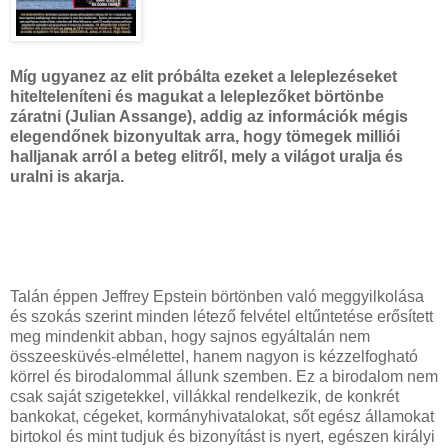
Míg ugyanez az elit próbálta ezeket a leleplezéseket
hitelteleníteni és magukat a leleplezőket börtönbe
záratni
(Julian Assange),
addig az információk mégis
elegendőnek bizonyultak arra, hogy tömegek milliói
halljanak arról a beteg elitről, mely a világot uralja és
uralni is akarja.
Talán éppen Jeffrey Epstein börtönben való meggyilkolása
és szokás szerint minden létező felvétel eltűntetése erősített
meg mindenkit abban, hogy sajnos egyáltalán nem
összeesküvés-elmélettel, hanem nagyon is kézzelfogható
körrel és birodalommal állunk szemben. Ez a birodalom nem
csak saját szigetekkel, villákkal rendelkezik, de konkrét
bankokat, cégeket, kormányhivatalokat, sőt egész államokat
birtokol és mint tudjuk és bizonyítást is nyert, egészen királyi