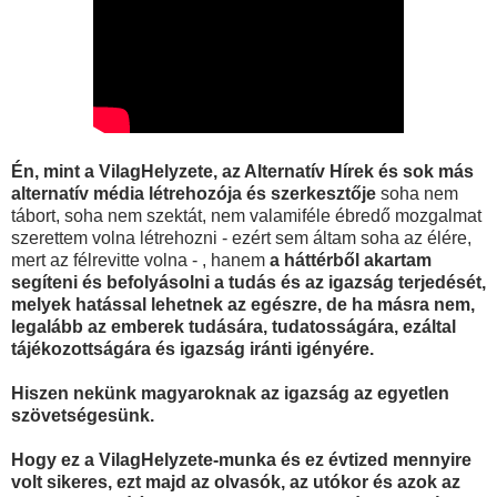
Én, mint a VilagHelyzete, az Alternatív Hírek és sok más
alternatív média létrehozója és szerkesztője
soha nem
tábort, soha nem szektát, nem valamiféle ébredő mozgalmat
szerettem volna létrehozni - ezért sem áltam soha az élére,
mert az félrevitte volna - , hanem
a háttérből akartam
segíteni és befolyásolni a tudás és az igazság terjedését,
melyek hatással lehetnek az egészre, de ha másra nem,
legalább az emberek tudására, tudatosságára, ezáltal
tájékozottságára és igazság iránti igényére.
Hiszen nekünk magyaroknak az igazság az egyetlen
szövetségesünk.
Hogy ez a VilagHelyzete-munka és ez évtized mennyire
volt sikeres, ezt majd az olvasók, az utókor és azok az