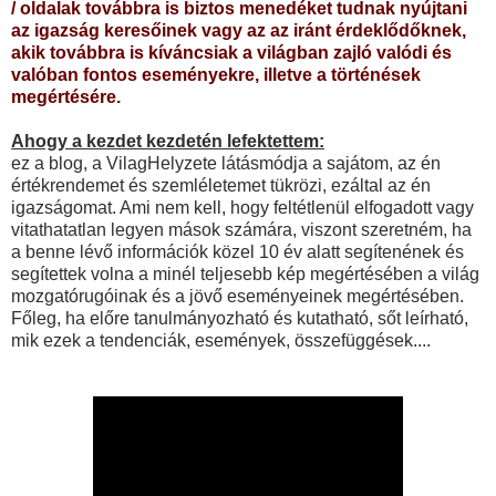
/ oldalak továbbra is biztos menedéket tudnak nyújtani
az igazság keresőinek vagy az az iránt érdeklődőknek,
akik továbbra is kíváncsiak a világban zajló valódi és
valóban fontos eseményekre, illetve a történések
megértésére.
Ahogy a kezdet kezdetén lefektettem:
ez a blog, a VilagHelyzete látásmódja a sajátom, az én
értékrendemet és szemléletemet tükrözi, ezáltal az én
igazságomat. Ami nem kell, hogy feltétlenül elfogadott vagy
vitathatatlan legyen mások számára, viszont szeretném, ha
a benne lévő információk közel 10 év alatt segítenének és
segítettek volna a minél teljesebb kép megértésében a világ
mozgatórugóinak és a jövő eseményeinek megértésében.
Főleg, ha előre tanulmányozható és kutatható, sőt leírható,
mik ezek a tendenciák, események, összefüggések....