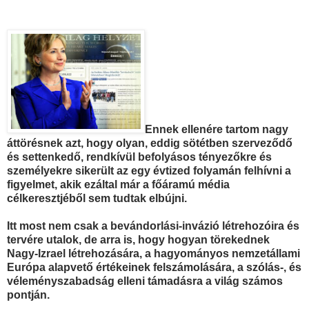
Ennek ellenére tartom nagy
áttörésnek azt, hogy olyan, eddig sötétben szerveződő
és settenkedő, rendkívül befolyásos tényezőkre és
személyekre sikerült az egy évtized folyamán felhívni a
figyelmet, akik ezáltal már a főáramú média
célkeresztjéből sem tudtak elbújni.
Itt most nem csak a bevándorlási-invázió létrehozóira és
tervére utalok, de arra is, hogy hogyan törekednek
Nagy-Izrael létrehozására, a hagyományos nemzetállami
Európa alapvető értékeinek felszámolására, a szólás-, és
véleményszabadság elleni támadásra a világ számos
pontján.