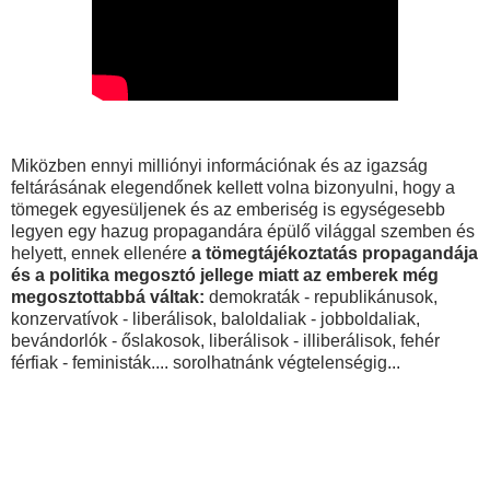
Miközben ennyi milliónyi információnak és az igazság
feltárásának elegendőnek kellett volna bizonyulni, hogy a
tömegek egyesüljenek és az emberiség is egységesebb
legyen egy hazug propagandára épülő világgal szemben és
helyett, ennek ellenére
a tömegtájékoztatás propagandája
és a politika megosztó jellege miatt az emberek még
megosztottabbá váltak:
demokraták - republikánusok,
konzervatívok - liberálisok, baloldaliak - jobboldaliak,
bevándorlók - őslakosok, liberálisok - illiberálisok, fehér
férfiak - feministák.... sorolhatnánk végtelenségig...