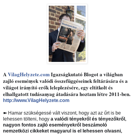
A 
VilagHelyzete.com
 Igazságkutató Blogot a világban 
zajló események valódi összefüggéseinek feltárására és a 
világot irányító erők leleplezésére, egy eltitkolt és 
elhallgatott tudásanyag átadására hoztam létre 2011-ben.
http://www.VilagHelyzete.com
➽ Hamar szükségessé vált viszont, hogy azt az űrt is be 
lehessen tölteni, hogy 
a valódi tényekről és tényezőkről, 
nagyon fontos zajló eseményekről beszámoló 
nemzetközi cikkeket magyarul is el lehessen olvasni, 