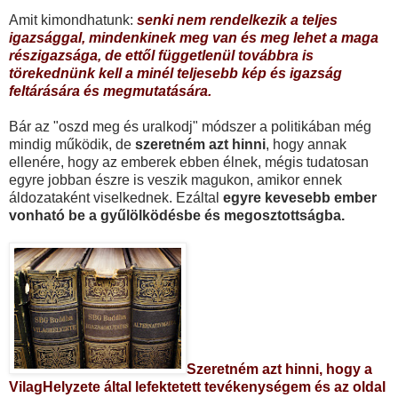
Amit kimondhatunk:
senki nem rendelkezik a teljes
igazsággal, mindenkinek meg van és meg lehet a maga
részigazsága, de ettől függetlenül továbbra is
törekednünk kell a minél teljesebb kép és igazság
feltárására és megmutatására.
Bár az "oszd meg és uralkodj" módszer a politikában még
mindig működik, de
szeretném azt hinni
, hogy annak
ellenére, hogy az emberek ebben élnek, mégis tudatosan
egyre jobban észre is veszik magukon, amikor ennek
áldozataként viselkednek. Ezáltal
egyre kevesebb ember
vonható be a gyűlölködésbe és megosztottságba.
Szeretném azt hinni, hogy a
VilagHelyzete által lefektetett tevékenységem és az oldal