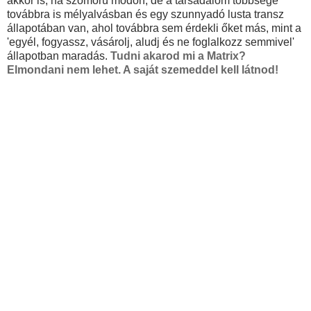
akkor is, ha szomorú módon, de a társadalom többsége
továbbra is mélyalvásban és egy szunnyadó lusta transz
állapotában van, ahol továbbra sem érdekli őket más, mint a
'egyél, fogyassz, vásárolj, aludj és ne foglalkozz semmivel'
állapotban maradás.
Tudni akarod mi a Matrix?
Elmondani nem lehet. A saját szemeddel kell látnod!