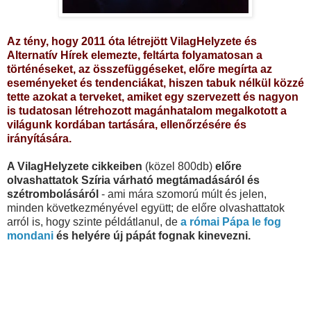
Az tény, hogy 2011 óta létrejött VilagHelyzete és
Alternatív Hírek elemezte, feltárta folyamatosan a
történéseket, az összefüggéseket, előre megírta az
eseményeket és tendenciákat, hiszen tabuk nélkül közzé
tette azokat a terveket, amiket egy szervezett és nagyon
is tudatosan létrehozott magánhatalom megalkotott a
világunk kordában tartására, ellenőrzésére és
irányítására.
A VilagHelyzete cikkeiben
(közel 800db)
előre
olvashattatok Szíria várható megtámadásáról és
szétrombolásáról
- ami mára szomorú múlt és jelen,
minden következményével együtt; de előre olvashattatok
arról is, hogy szinte példátlanul, de
a római Pápa le fog
mondani
és helyére új pápát fognak kinevezni.