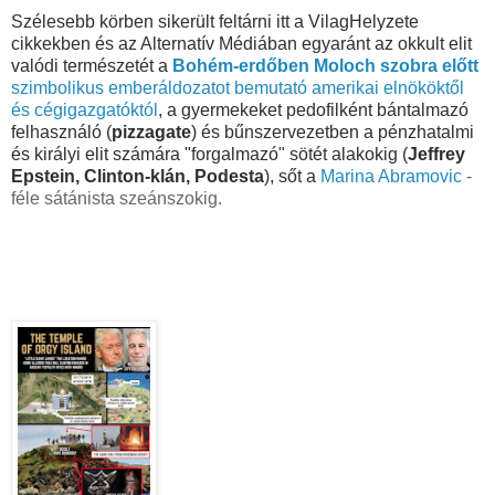
Szélesebb körben sikerült feltárni itt a VilagHelyzete
cikkekben és az Alternatív Médiában egyaránt az okkult elit
valódi természetét a
Bohém-erdőben Moloch szobra előtt
szimbolikus emberáldozatot bemutató amerikai elnököktől
és cégigazgatóktól
, a gyermekeket pedofilként bántalmazó
felhasználó (
pizzagate
) és bűnszervezetben a pénzhatalmi
és királyi elit számára "forgalmazó" sötét alakokig (
Jeffrey
Epstein,
Clinton-klán, Podesta
), sőt a
Marina Abramovic
-
féle sátánista szeánszokig.