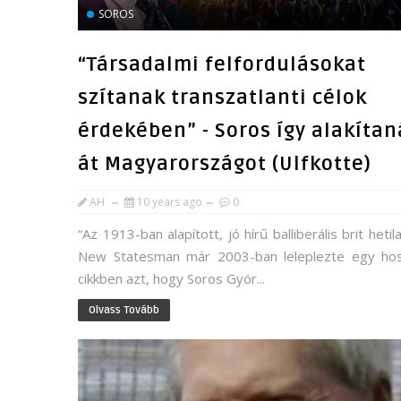
SOROS
“Társadalmi felfordulásokat
szítanak transzatlanti célok
érdekében” - Soros így alakítan
át Magyarországot (Ulfkotte)
AH
10 years ago
0
“Az 1913-ban alapított, jó hírű balliberális brit hetil
New Statesman már 2003-ban leleplezte egy ho
cikkben azt, hogy Soros Györ...
Olvass Tovább