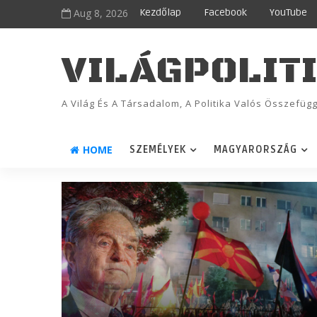
Aug 8, 2026
Kezdőlap
Facebook
YouTube
VILÁGPOLIT
A Világ És A Társadalom, A Politika Valós Összefü
HOME
SZEMÉLYEK
MAGYARORSZÁG