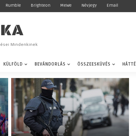
Rumble
Brighteon
MeWe
Névjegy
Email
IKA
ggései Mindenkinek
KÜLFÖLD
BEVÁNDORLÁS
ÖSSZEESKÜVÉS
HÁTT