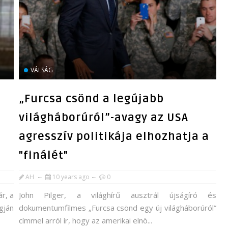
VÁLSÁG
„Furcsa csönd a legújabb
világháborúról”-avagy az USA
agresszív politikája elhozhatja a
"finálét"
AH
10 years ago
0
r, a
John Pilger, a világhírű ausztrál újságíró és
gján
dokumentumfilmes „Furcsa csönd egy új világháborúról”
címmel arról ír, hogy az amerikai elnö...