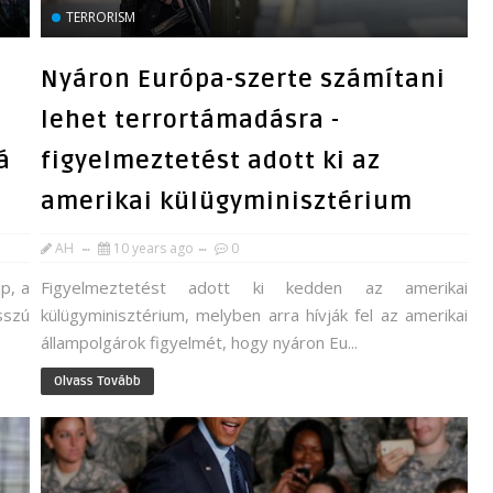
TERRORISM
Nyáron Európa-szerte számítani
lehet terrortámadásra -
á
figyelmeztetést adott ki az
amerikai külügyminisztérium
AH
10 years ago
0
ap, a
Figyelmeztetést adott ki kedden az amerikai
sszú
külügyminisztérium, melyben arra hívják fel az amerikai
állampolgárok figyelmét, hogy nyáron Eu...
Olvass Tovább