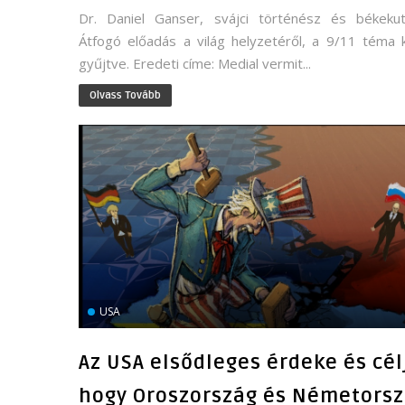
Dr. Daniel Ganser, svájci történész és békekut
Átfogó előadás a világ helyzetéről, a 9/11 téma 
gyűjtve. Eredeti címe: Medial vermit...
Olvass Tovább
USA
Az USA elsődleges érdeke és cél
hogy Oroszország és Németors