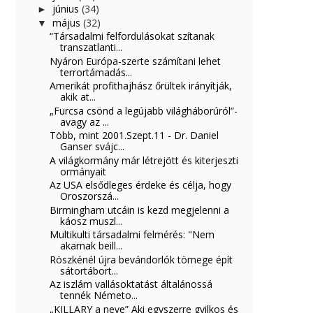
június
(34)
►
május
(32)
▼
“Társadalmi felfordulásokat szítanak
transzatlanti...
Nyáron Európa-szerte számítani lehet
terrortámadás...
Amerikát profithajhász őrültek irányítják,
akik at...
„Furcsa csönd a legújabb világháborúról”-
avagy az ...
Több, mint 2001.Szept.11 - Dr. Daniel
Ganser svájc...
A világkormány már létrejött és kiterjeszti
ormányait
Az USA elsődleges érdeke és célja, hogy
Oroszorszá...
Birmingham utcáin is kezd megjelenni a
káosz muszl...
Multikulti társadalmi felmérés: "Nem
akarnak beill...
Röszkénél újra bevándorlók tömege épít
sátortábort...
Az iszlám vallásoktatást általánossá
tennék Németo...
„KILLARY a neve” Aki egyszerre gyilkos és