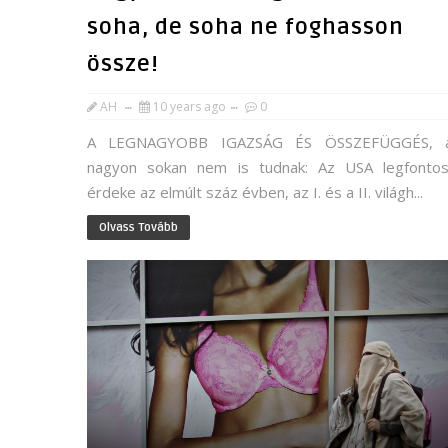
soha, de soha ne foghasson
össze!
AH
10 years ago
0
A LEGNAGYOBB IGAZSÁG ÉS ÖSSZEFÜGGÉS, a
nagyon sokan nem is tudnak: Az USA legfonto
érdeke az elmúlt száz évben, az I. és a II. világh...
Olvass Tovább