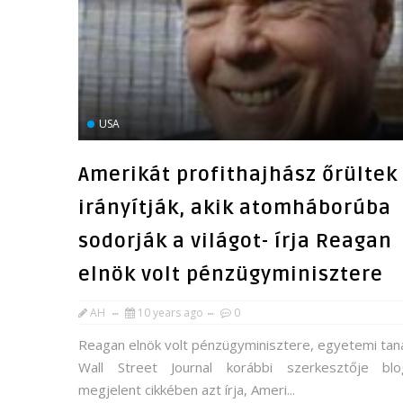
USA
Amerikát profithajhász őrültek
irányítják, akik atomháborúba
sodorják a világot- írja Reagan
elnök volt pénzügyminisztere
AH
10 years ago
0
Reagan elnök volt pénzügyminisztere, egyetemi taná
Wall Street Journal korábbi szerkesztője blo
megjelent cikkében azt írja, Ameri...