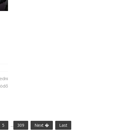
:
edni
ködő
5
...
309
Next �
Last