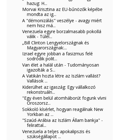
hazug: H...
Morvai Krisztina az EU-bűnözők képébe
mondta az ig...
A "démonizálás" veszélye - avagy miért
nem hisz má...
Venezuela egyre borzalmasabb pokollá
válik - Túlél...
„Bill Clinton Lengyelországnak és
Magyarországnak:...
Izrael egyre jobban a fasizmus felé
sodródik polit...
Van élet a halál után - Tudományosan
igazolták a S...
A Vatikán hozta létre az Iszlám vallást?
Vallások ...
Kiderülhet az igaszág: Egy vállalkozó
rekonstruáln...
"Egy éven belül atomháborút fogunk vívni
Oroszorsz...
Sokkoló kísérlet, hogyan reagálnak New
Yorkban az ...
"Szaúd-Arábia az Iszlám Állam bankja" -
felirattal...
Venezuela a teljes apokalipszis és
szükségállapot ...