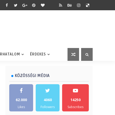
ÉRHATALOM
ÉRDEKES
KÖZÖSSÉGI MÉDIA
62.000
4060
14250
Likes
Followers
Subscribes