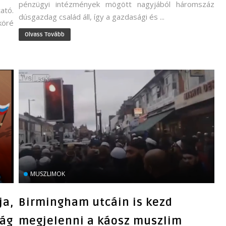
pénzügyi intézmények mögött nagyjából háromszáz
ató.
dúsgazdag család áll, így a gazdasági és ...
köré
Olvass Tovább
MUSZLIMOK
ja,
Birmingham utcáin is kezd
zág
megjelenni a káosz muszlim