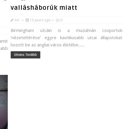
vallásháborúk miatt
AH
10 years ago
0
Birmingham utcáin is a muzulmán csoportok
'nézeteltérése' egyre kaotikusabb utcai állapotokat
mit
hozott be az angliai város életébe.......
sabb
Olvass Tovább