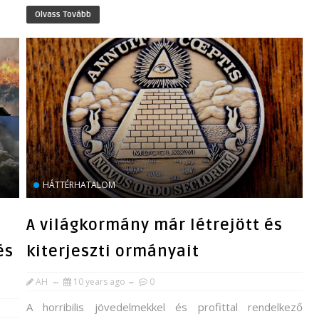
Olvass Tovább
HÁTTÉRHATALOM
A világkormány már létrejött és
és
kiterjeszti ormányait
AH
10 years ago
0
A horribilis jövedelmekkel és profittal rendelkező