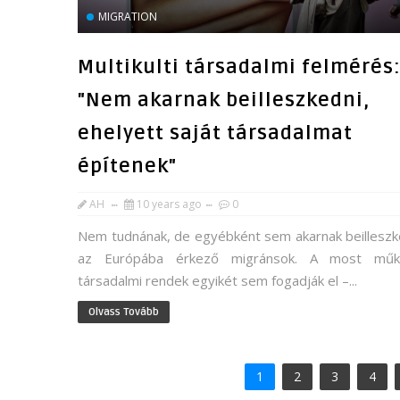
MIGRATION
Multikulti társadalmi felmérés
"Nem akarnak beilleszkedni,
ehelyett saját társadalmat
építenek"
AH
10 years ago
0
Nem tudnának, de egyébként sem akarnak beilleszk
az Európába érkező migránsok. A most mű
társadalmi rendek egyikét sem fogadják el –...
Olvass Tovább
1
2
3
4