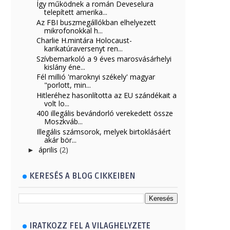
Így működnek a román Deveselura
telepített amerika...
Az FBI buszmegállókban elhelyezett
mikrofonokkal h...
Charlie H.mintára Holocaust-
karikatúraversenyt ren...
Szívbemarkoló a 9 éves marosvásárhelyi
kislány éne...
Fél millió 'maroknyi székely' magyar
"porlott, min...
Hitleréhez hasonlította az EU szándékait a
volt lo...
400 illegális bevándorló verekedett össze
Moszkváb...
Illegális számsorok, melyek birtoklásáért
akár bör...
április
(2)
►
KERESÉS A BLOG CIKKEIBEN
IRATKOZZ FEL A VILAGHELYZETE