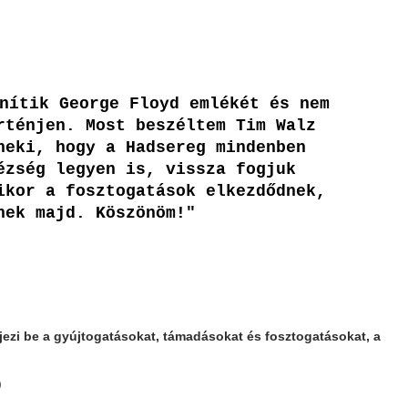
nítik George Floyd emlékét és nem
rténjen. Most beszéltem Tim Walz
neki, hogy a Hadsereg mindenben
ézség legyen is, vissza fogjuk
ikor a fosztogatások elkezdődnek,
nek majd. Köszönöm!"
jezi be a gyújtogatásokat, támadásokat és fosztogatásokat, a
)