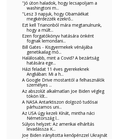
"Jó úton haladok, hogy lecsapoljam a
washingtoni m...
"Lesz 3 napjuk, hogy Obamáékat
megkérdezzék ezekrő...
Ezt kell Trianonból mára megtanulnunk,
hogy a múlt...
Ezen forgatókönyv hatására önként
fognak lemondani...
Bill Gates - Kisgyermekek vénájába
genetikailag mó...
Halálosabb, mint a Covid? A bezártság
hatására ege...
Házi feladat 11 éves gyerekeknek
Angliában: Mi a h...
A Google Drive mostantól a felhasználók
személyes ...
Az abszolút alkalmatlan Joe Biden végleg
tökön lőt...
A NASA Antarktiszon dolgozó tudósai
párhuzamos uni...
Az USA úgy kezeli Kínát, mintha náci
Németország l...
Súlyos helyzet: Az amerikai elhárítás
levadássza K...
Joe Biden irányította kenőpénzzel Ukrajnát