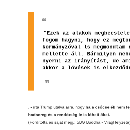
"Ezek az alakok megbecstele
fogom hagyni, hogy ez megtö
kormányzóval ls megmondtam 
mellette áll. Bármilyen neh
nyerni az irányítást, de am
akkor a lövések is elkezdőd
. - írta Trump utalva arra, hogy
ha a csőcselék nem fe
hadsereg és a rendőrség le is lőheti őket.
(Fordította és saját megj.: SBG Buddha - VilagHelyzete