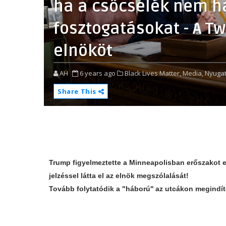
ha a csőcselék nem h
fosztogatásokat - A Tw
elnököt
AH
6 years ago
Black Lives Matter,
Media,
Nyugat
Share This
Trump figyelmeztette a Minneapolisban erőszakot el
jelzéssel látta el az elnök megszólalását!
Tovább folytatódik a "háború'' az utcákon megindít