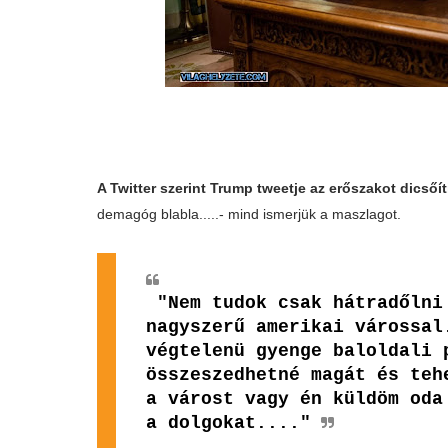
A Twitter szerint Trump tweetje az erőszakot dicsőí
demagóg blabla.....- mind ismerjük a maszlagot.
"Nem tudok csak hátradőlni
nagyszerű amerikai várossal
végtelenü gyenge baloldali 
összeszedhetné magát és teh
a várost vagy én küldöm oda
a dolgokat...."