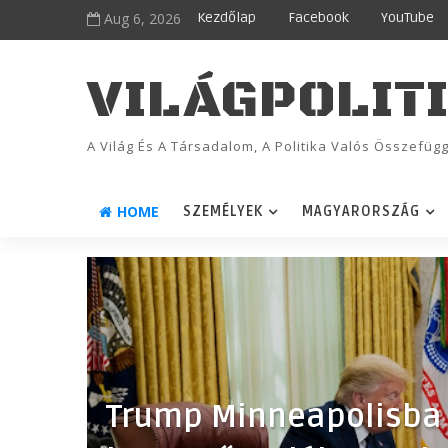
Aug 6, 2026
Kezdőlap
Facebook
YouTube
VILÁGPOLIT
A Világ És A Társadalom, A Politika Valós Összefü
HOME
SZEMÉLYEK
MAGYARORSZÁG
Trump Minneapolisba 