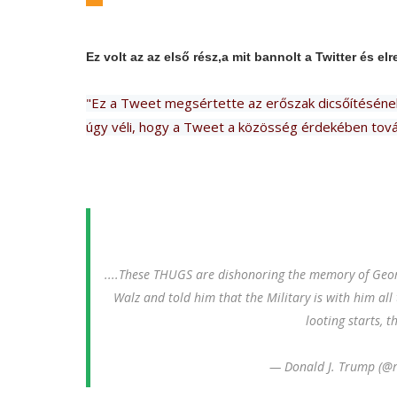
Ez volt az az első rész,a mit bannolt a Twitter és elre
"Ez a Tweet megsértette az erőszak dicsőítésének 
úgy véli, hogy a Tweet a közösség érdekében tová
....These THUGS are dishonoring the memory of Georg
Walz and told him that the Military is with him all
looting starts, t
— Donald J. Trump (@