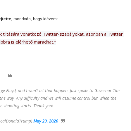
jtette
, mondván, hogy idézem:
tiltására vonatkozó Twitter-szabályokat, azonban a Twitter 
bbra is elérhető maradhat."
e Floyd, and I won’t let that happen. Just spoke to Governor Tim
 the way. Any difficulty and we will assume control but, when the
he shooting starts. Thank you!
realDonaldTrump)
May 29, 2020