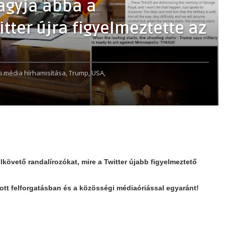
agyja abba a
itter újra figyelmeztette az
i média hírhamisítása,
Trump,
USA,
követő randalírozókat, mire a Twitter újabb figyelmeztető
ott felforgatásban és a közösségi médiaóriással egyaránt!