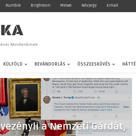
Rumble
Brighteon
MeWe
Névjegy
Email
IKA
ggései Mindenkinek
KÜLFÖLD
BEVÁNDORLÁS
ÖSSZEESKÜVÉS
HÁTT
vezényli a Nemzeti Gárdát,