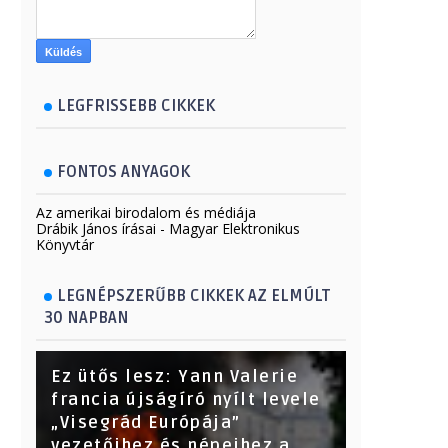
LEGFRISSEBB CIKKEK
FONTOS ANYAGOK
Az amerikai birodalom és médiája
Drábik János írásai - Magyar Elektronikus
Könyvtár
LEGNÉPSZERŰBB CIKKEK AZ ELMÚLT
30 NAPBAN
Ez ütős lesz: Yann Valerie
francia újságíró nyílt levele
„Visegrád Európája”
vezetőihez és népeihez a