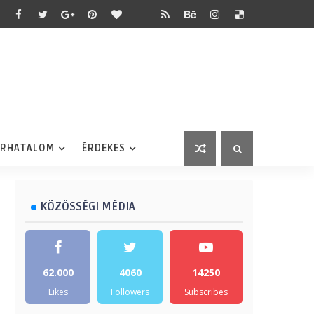
ÉRHATALOM
ÉRDEKES
KÖZÖSSÉGI MÉDIA
62.000
4060
14250
Likes
Followers
Subscribes