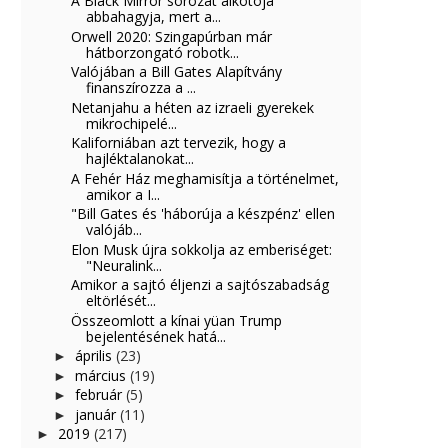
A Black Mirror sorozat alkotója
abbahagyja, mert a...
Orwell 2020: Szingapúrban már
hátborzongató robotk...
Valójában a Bill Gates Alapítvány
finanszírozza a ...
Netanjahu a héten az izraeli gyerekek
mikrochipelé...
Kaliforniában azt tervezik, hogy a
hajléktalanokat...
A Fehér Ház meghamisítja a történelmet,
amikor a I...
"Bill Gates és 'háborúja a készpénz' ellen
valójáb...
Elon Musk újra sokkolja az emberiséget:
"Neuralink...
Amikor a sajtó éljenzi a sajtószabadság
eltörlését...
Összeomlott a kínai yüan Trump
bejelentésének hatá...
április
(23)
►
március
(19)
►
február
(5)
►
január
(11)
►
2019
(217)
►