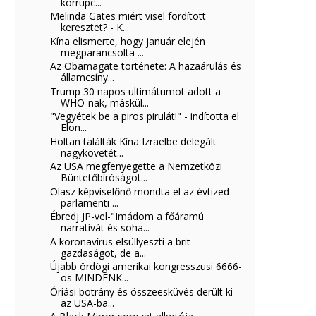
korrupc...
Melinda Gates miért visel fordított
keresztet? - K...
Kína elismerte, hogy január elején
megparancsolta ...
Az Obamagate története: A hazaárulás és
államcsíny...
Trump 30 napos ultimátumot adott a
WHO-nak, máskül...
"Vegyétek be a piros pirulát!" - indította el
Elon...
Holtan találták Kína Izraelbe delegált
nagykövetét...
Az USA megfenyegette a Nemzetközi
Büntetőbíróságot...
Olasz képviselőnő mondta el az évtized
parlamenti ...
Ébredj JP-vel-"Imádom a főáramú
narratívát és soha...
A koronavírus elsüllyeszti a brit
gazdaságot, de a...
Újabb ördögi amerikai kongresszusi 6666-
os MINDENK...
Óriási botrány és összeesküvés derült ki
az USA-ba...