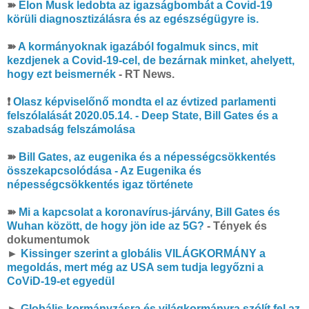
➽
Elon Musk ledobta az igazságbombát a Covid-19
körüli diagnosztizálásra és az egészségügyre is.
➽
A kormányoknak igazából fogalmuk sincs, mit
kezdjenek a Covid-19-cel, de bezárnak minket, ahelyett,
hogy ezt beismernék
- RT News.
❗
Olasz képviselőnő mondta el az évtized parlamenti
felszólalását 2020.05.14. - Deep State, Bill Gates és a
szabadság felszámolása
➽
Bill Gates, az eugenika és a népességcsökkentés
összekapcsolódása - Az Eugenika és
népességcsökkentés igaz története
➽
Mi a kapcsolat a koronavírus-járvány, Bill Gates és
Wuhan között, de hogy jön ide az 5G?
- Tények és
dokumentumok
►
Kissinger szerint a globális VILÁGKORMÁNY a
megoldás, mert még az USA sem tudja legyőzni a
CoViD-19-et egyedül
►
Globális kormányzásra és világkormányra szólít fel az