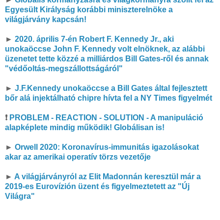
Egyesült Királyság korábbi miniszterelnöke a
világjárvány kapcsán!
►
2020. április 7-én Robert F. Kennedy Jr., aki
unokaöccse John F. Kennedy volt elnöknek, az alábbi
üzenetet tette közzé a milliárdos Bill Gates-ről és annak
"védőoltás-megszállottságáról"
►
J.F.Kennedy unokaöccse a Bill Gates által fejlesztett
bőr alá injektálható chipre hívta fel a NY Times figyelmét
❗
PROBLEM - REACTION - SOLUTION - A manipuláció
alapképlete mindig működik! Globálisan is!
►
Orwell 2020: Koronavírus-immunitás igazolásokat
akar az amerikai operatív törzs vezetője
►
A világjárványról az Elit Madonnán keresztül már a
2019-es Eurovízión üzent és figyelmeztetett az "Új
Világra"