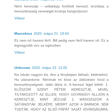
Néró keresztje – voltaképp fordított kereszt, torzítása a
kereszténység vereségét kívánja hangsúlyozni
Válasz
Macrobius
2020. május 21. 18:04
Ez nem nő hanem férfi. Bill pedig nem férfi hanem nő. Ez a
legnagyobb vicc az egészben.
Válasz
Unknown
2020. május 23. 12:05
Kis István nagyon kis. Ami a fényképen látható, kétértelmű.
Ha utánanézne, Nérónak mi köze az üldözésen kívül a
kereszténységnek, talán látna is. A kereszt fejjel lefelé: 1.
ELŐSZÖR SZENT PÉTER KERESZTJE, MIVEL
TILTAKOZOTT AZ ELLEN, HOGY UGYANÚGY ÁLLJON A
KERESZTJE, MINT JÉZUSÉ. 2. MÁSODSZOR A
SÁTÁNISTÁK JELKÉPE, MERRT AZOK A BARMOK SEM
TUDTÁK, HOGY AZ ELSŐ PÁPÁT SAJÁT KÍVÁNSÁGÁRA,