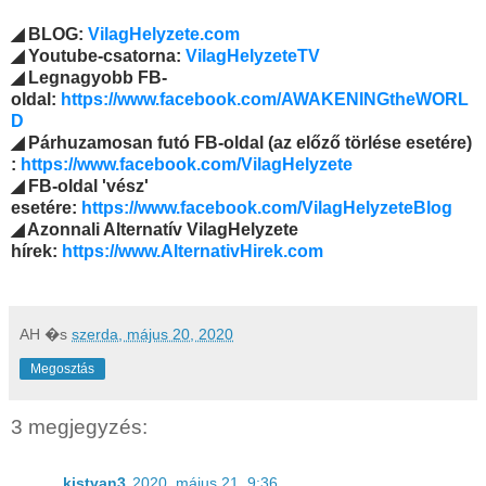
◢ BLOG:
VilagHelyzete.com
◢ Youtube-csatorna:
VilagHelyzeteTV
◢ Legnagyobb FB-
oldal:
https://www.facebook.com/AWAKENINGtheWORL
D
◢ Párhuzamosan futó FB-oldal (az előző törlése esetére)
:
https://www.facebook.com/VilagHelyzete
◢ FB-oldal 'vész'
esetére:
https://www.facebook.com/VilagHelyzeteBlog
◢ Azonnali Alternatív VilagHelyzete
hírek:
https://www.AlternativHirek.com
AH
�s
szerda, május 20, 2020
Megosztás
3 megjegyzés:
kistvan3
2020. május 21. 9:36