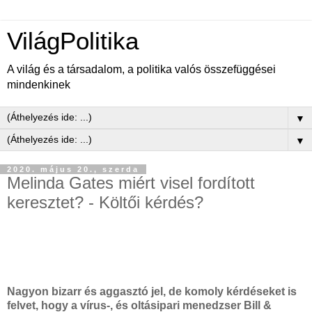
VilágPolitika
A világ és a társadalom, a politika valós összefüggései
mindenkinek
▼
▼
2020. május 20., szerda
Melinda Gates miért visel fordított
keresztet? - Költői kérdés?
Nagyon bizarr és aggasztó jel, de komoly kérdéseket is
felvet, hogy a vírus-, és oltásipari menedzser Bill &