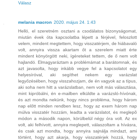
Válasz
melania macron
2020. május 24. 1:43
Helló, el szeretném osztani a csodálatos bizonyságomat,
miután évek óta kapcsolatba lépett a férjével, feloszlott
velem, mindent megtettem, hogy visszatérjem, de hiábavaló
volt, annyira vissza akartam őt a szerelem miatt érte
mindent könyörgött neki, ígéreteket tettem, de ő nem volt
hajlandó. Elmagyaráztam a problémámat a barátomnak, és
azt javasolta, hogy inkább vegye fel a kapcsolatot egy
helyesíróval, aki segíthet nekem egy varázslat
legyőzésében, hogy visszahozjam, de én vagyok az a típus,
aki soha nem hitt a varázslatban, nem volt más választása,
mint kipróbálni, én e-mailben elküldte a varázsló-hívónak,
és azt mondta nekünk, hogy nincs probléma, hogy három
nap előtt minden rendben lesz, hogy az exem három nap
múlva visszatér hozzám, leadta a varázslatot, és meglepõ
módon a második napon, körülbelül négy óra volt. Az ex
volt, aki felhívott, annyira meglepett, válaszoltam a hívásra,
és csak azt mondta, hogy annyira sajnálja mindazt, ami
történt, hogy azt akarja, hogy visszatérjek hozzá, hogy