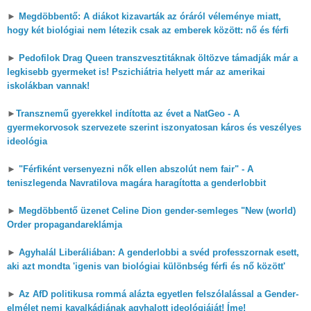
►
Megdöbbentő: A diákot kizavarták az óráról véleménye miatt,
hogy két biológiai nem létezik csak az emberek között: nő és férfi
►
Pedofilok Drag Queen transzvesztitáknak öltözve támadják már a
legkisebb gyermeket is! Pszichiátria helyett már az amerikai
iskolákban vannak!
►
Transznemű gyerekkel indította az évet a NatGeo - A
gyermekorvosok szervezete szerint iszonyatosan káros és veszélyes
ideológia
►
"Férfiként versenyezni nők ellen abszolút nem fair" - A
teniszlegenda Navratilova magára haragította a genderlobbit
►
Megdöbbentő üzenet Celine Dion gender-semleges "New (world)
Order propagandareklámja
►
Agyhalál Liberáliában: A genderlobbi a svéd professzornak esett,
aki azt mondta 'igenis van biológiai különbség férfi és nő között'
►
Az AfD politikusa rommá alázta egyetlen felszólalással a Gender-
elmélet nemi kavalkádjának agyhalott ideológiáját! Íme!