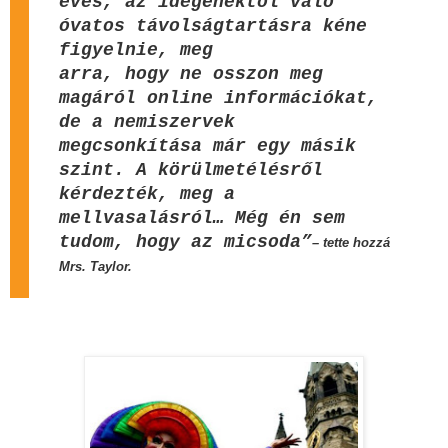
éves, az idegenektől való
óvatos távolságtartásra kéne
figyelnie, meg
arra, hogy ne osszon meg
magáról online információkat,
de a nemiszervek
megcsonkítása már egy másik
szint. A körülmetélésről
kérdezték, meg a
mellvasalásról… Még én sem
tudom, hogy az micsoda”
– tette hozzá
Mrs. Taylor.