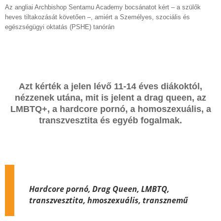
Az angliai Archbishop Sentamu Academy bocsánatot kért – a szülők
heves tiltakozását követően –, amiért a Személyes, szociális és
egészségügyi oktatás (PSHE) tanórán
Azt kérték a jelen lévő 11-14 éves diákoktól,
nézzenek utána, mit is jelent a drag queen, az
LMBTQ+, a hardcore pornó, a homoszexuális, a
transzvesztita és egyéb fogalmak.
Hardcore pornó, Drag Queen, LMBTQ,
transzvesztita, hmoszexuális, transznemű