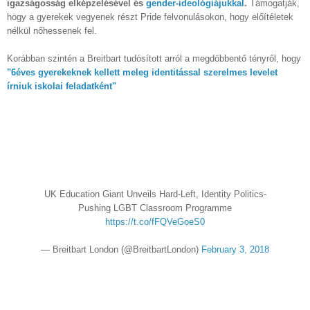
igazságosság elképzelésével és
gender-ideológiájukkal
.
Támogatják,
hogy a gyerekek vegyenek részt Pride felvonulásokon, hogy előítéletek
nélkül nőhessenek fel.
Korábban szintén a Breitbart tudósított arról a megdöbbentő tényről, hogy
"6éves gyerekeknek kellett meleg identitással szerelmes levelet
írniuk iskolai feladatként"
UK Education Giant Unveils Hard-Left, Identity Politics-
Pushing LGBT Classroom Programme
https://t.co/fFQVeGoeS0
— Breitbart London (@BreitbartLondon)
February 3, 2018