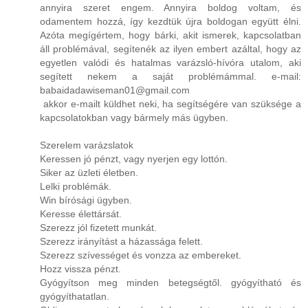
annyira szeret engem. Annyira boldog voltam, és
odamentem hozzá, így kezdtük újra boldogan együtt élni.
Azóta megígértem, hogy bárki, akit ismerek, kapcsolatban
áll problémával, segítenék az ilyen embert azáltal, hogy az
egyetlen valódi és hatalmas varázsló-hívóra utalom, aki
segített nekem a saját problémámmal. e-mail:
babaidadawiseman01@gmail.com
akkor e-mailt küldhet neki, ha segítségére van szüksége a
kapcsolatokban vagy bármely más ügyben.
Szerelem varázslatok
Keressen jó pénzt, vagy nyerjen egy lottón.
Siker az üzleti életben.
Lelki problémák.
Win bírósági ügyben.
Keresse élettársát.
Szerezz jól fizetett munkát.
Szerezz irányítást a házassága felett.
Szerezz szívességet és vonzza az embereket.
Hozz vissza pénzt.
Gyógyítson meg minden betegségtől. gyógyítható és
gyógyíthatatlan.