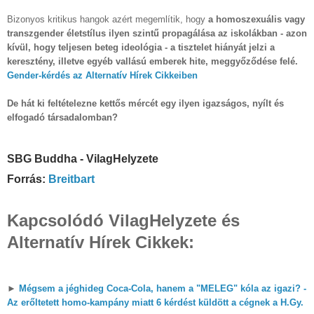
Bizonyos kritikus hangok azért megemlítik, hogy
a homoszexuális vagy
transzgender életstílus ilyen szintű propagálása az iskolákban - azon
kívül, hogy teljesen beteg ideológia - a tisztelet hiányát jelzi a
keresztény, illetve egyéb vallású emberek hite, meggyőződése felé.
Gender-kérdés az Alternatív Hírek Cikkeiben
De hát ki feltételezne kettős mércét egy ilyen igazságos, nyílt és
elfogadó társadalomban?
SBG Buddha - VilagHelyzete
Forrás:
Breitbart
Kapcsolódó VilagHelyzete és
Alternatív Hírek Cikkek:
►
Mégsem a jéghideg Coca-Cola, hanem a "MELEG" kóla az igazi? -
Az erőltetett homo-kampány miatt 6 kérdést küldött a cégnek a H.Gy.