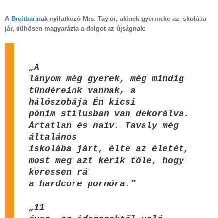
A
Breitbart
nak nyilatkozó Mrs. Taylor, akinek gyermeke az iskolába
jár, dühösen magyarázta a dolgot az újságnak:
„A
lányom még gyerek, még mindig
tündéreink vannak, a
hálószobája Én kicsi
pónim stílusban van dekorálva.
Ártatlan és naiv. Tavaly még
általános
iskolába járt, élte az életét,
most meg azt kérik tőle, hogy
keressen rá
a hardcore pornóra.”
„11