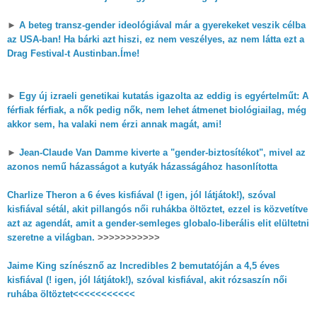
►
A beteg transz-gender ideológiával már a gyerekeket veszik célba
az USA-ban! Ha bárki azt hiszi, ez nem veszélyes, az nem látta ezt a
Drag Festival-t Austinban.Íme!
►
Egy új izraeli genetikai kutatás igazolta az eddig is egyértelműt: A
férfiak férfiak, a nők pedig nők, nem lehet átmenet biológiailag, még
akkor sem, ha valaki nem érzi annak magát, ami!
►
Jean-Claude Van Damme kiverte a "gender-biztosítékot", mivel az
azonos nemű házasságot a kutyák házasságához hasonlította
Charlize Theron a 6 éves kisfiával (! igen, jól látjátok!), szóval
kisfiával sétál, akit pillangós női ruhákba öltöztet, ezzel is közvetítve
azt az agendát, amit a gender-semleges globalo-liberális elit elültetni
szeretne a világban.
>>>>>>>>>>>
Jaime King színésznő az Incredibles 2 bemutatóján a 4,5 éves
kisfiával (! igen, jól látjátok!), szóval kisfiával, akit rózsaszín női
ruhába öltöztet<<<<<<<<<<<