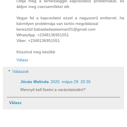
Oldja meg a terhességgel kapcsolatos problémákat, és
áldjon meg csecsemőkkel stb.
Vegye fel a kapcsolatot ezzel a nagyszerű emberrel, ha
bármilyen problémája van tartós megoldással
keresztül babaidadawiseman01@gmail.com
WhatsApp: +2348136951551
Viber: +2348136951551
Köszönd meg később
Válasz
Válaszok
Jónás Melinda
2020. május 29. 20:35
Mennyit kell fizetni a varázslatodért?
Válasz