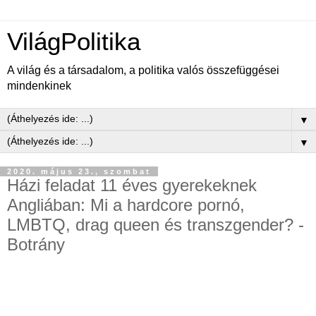
VilágPolitika
A világ és a társadalom, a politika valós összefüggései
mindenkinek
▼
▼
2020. május 23., szombat
Házi feladat 11 éves gyerekeknek
Angliában: Mi a hardcore pornó,
LMBTQ, drag queen és transzgender? -
Botrány