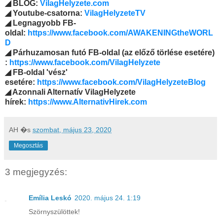
◢ BLOG:
VilagHelyzete.com
◢ Youtube-csatorna:
VilagHelyzeteTV
◢ Legnagyobb FB-
oldal:
https://www.facebook.com/AWAKENINGtheWORL
D
◢ Párhuzamosan futó FB-oldal (az előző törlése esetére)
:
https://www.facebook.com/VilagHelyzete
◢ FB-oldal 'vész'
esetére:
https://www.facebook.com/VilagHelyzeteBlog
◢ Azonnali Alternatív VilagHelyzete
hírek:
https://www.AlternativHirek.com
AH
�s
szombat, május 23, 2020
Megosztás
3 megjegyzés:
Emília Leskó
2020. május 24. 1:19
Szörnyszülöttek!