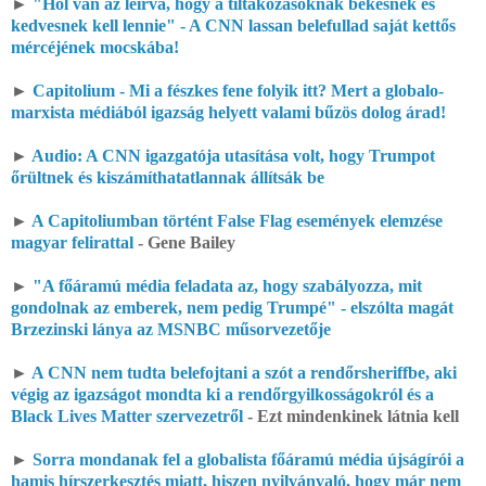
►
"Hol van az leírva, hogy a tiltakozásoknak békésnek és
kedvesnek kell lennie" - A CNN lassan belefullad saját kettős
mércéjének mocskába!
►
Capitolium - Mi a fészkes fene folyik itt? Mert a globalo-
marxista médiából igazság helyett valami bűzös dolog árad!
►
Audio: A CNN igazgatója utasítása volt, hogy Trumpot
őrültnek és kiszámíthatatlannak állítsák be
►
A Capitoliumban történt False Flag események elemzése
magyar felirattal
- Gene Bailey
►
"A főáramú média feladata az, hogy szabályozza, mit
gondolnak az emberek, nem pedig Trumpé" - elszólta magát
Brzezinski lánya az MSNBC műsorvezetője
►
A CNN nem tudta belefojtani a szót a rendőrsheriffbe, aki
végig az igazságot mondta ki a rendőrgyilkosságokról és a
Black Lives Matter szervezetről
- Ezt mindenkinek látnia kell
►
Sorra mondanak fel a globalista főáramú média újságírói a
hamis hírszerkesztés miatt, hiszen nyilvánvaló, hogy már nem