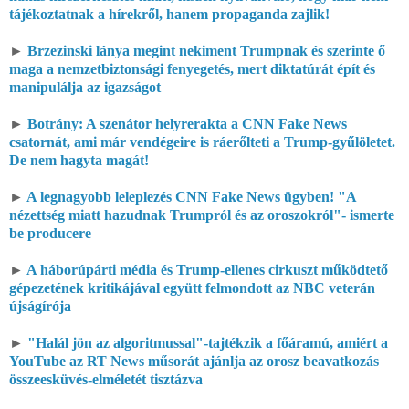
tájékoztatnak a hírekről, hanem propaganda zajlik!
►
Brzezinski lánya megint nekiment Trumpnak és szerinte ő
maga a nemzetbiztonsági fenyegetés, mert diktatúrát épít és
manipulálja az igazságot
►
Botrány: A szenátor helyrerakta a CNN Fake News
csatornát, ami már vendégeire is ráerőlteti a Trump-gyűlöletet.
De nem hagyta magát!
►
A legnagyobb leleplezés CNN Fake News ügyben! "A
nézettség miatt hazudnak Trumpról és az oroszokról"- ismerte
be producere
►
A háborúpárti média és Trump-ellenes cirkuszt működtető
gépezetének kritikájával együtt felmondott az NBC veterán
újságírója
►
"Halál jön az algoritmussal"-tajtékzik a főáramú, amiért a
YouTube az RT News műsorát ajánlja az orosz beavatkozás
összeesküvés-elméletét tisztázva