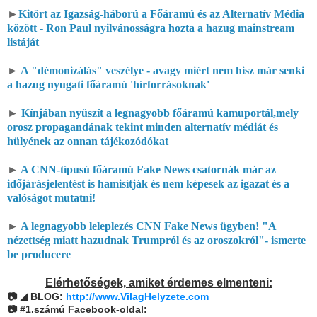
►
Kitört az Igazság-háború a Főáramú és az Alternatív Média
között - Ron Paul nyilvánosságra hozta a hazug mainstream
listáját
►
A "démonizálás" veszélye - avagy miért nem hisz már senki
a hazug nyugati főáramú 'hírforrásoknak'
►
Kínjában nyüszít a legnagyobb főáramú kamuportál,mely
orosz propagandának tekint minden alternatív médiát és
hülyének az onnan tájékozódókat
►
A CNN-típusú főáramú Fake News csatornák már az
időjárásjelentést is hamisítják és nem képesek az igazat és a
valóságot mutatni!
►
A legnagyobb leleplezés CNN Fake News ügyben! "A
nézettség miatt hazudnak Trumpról és az oroszokról"- ismerte
be producere
Elérhetőségek, amiket érdemes elmenteni:
◢
📷
BLOG:
http://www.VilagHelyzete.com
📷 #1.számú Facebook-oldal: