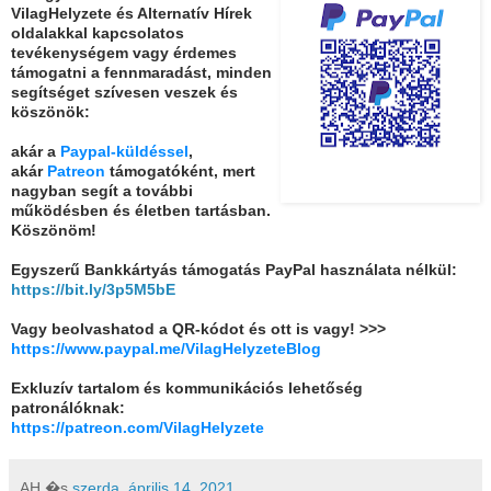
VilagHelyzete és Alternatív Hírek
oldalakkal kapcsolatos
tevékenységem vagy érdemes
támogatni a fennmaradást, minden
segítséget szívesen veszek és
köszönök:
akár a
Paypal-küldéssel
,
akár
Patreon
támogatóként, mert
nagyban segít a további
működésben és életben tartásban.
Köszönöm!
Egyszerű Bankkártyás támogatás PayPal használata nélkül:
https://bit.ly/3p5M5bE
Vagy beolvashatod a QR-kódot és ott is vagy! >>>
https://www.paypal.me/VilagHelyzeteBlog
Exkluzív tartalom és kommunikációs lehetőség
patronálóknak:
https://patreon.com/VilagHelyzete
AH
�s
szerda, április 14, 2021