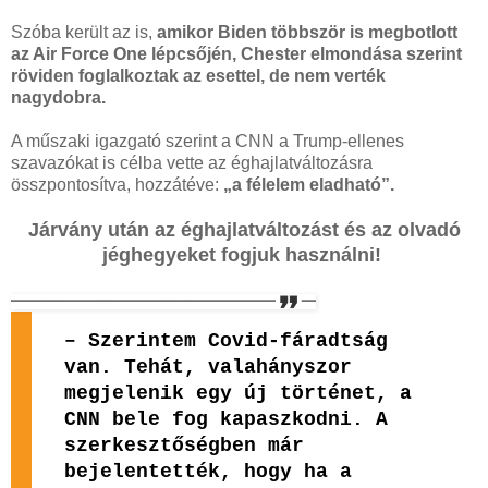
Szóba került az is,
amikor Biden többször is megbotlott
az Air Force One lépcsőjén, Chester elmondása szerint
röviden foglalkoztak az esettel, de nem verték
nagydobra.
A műszaki igazgató szerint a CNN a Trump-ellenes
szavazókat is célba vette az éghajlatváltozásra
összpontosítva, hozzátéve:
„a félelem eladható”.
Járvány után az éghajlatváltozást és az olvadó
jéghegyeket fogjuk használni!
– Szerintem Covid-fáradtság
van. Tehát, valahányszor
megjelenik egy új történet, a
CNN bele fog kapaszkodni. A
szerkesztőségben már
bejelentették, hogy ha a