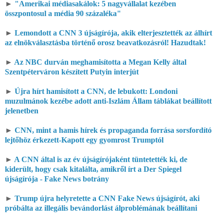
►
"Amerikai médiasakálok: 5 nagyvállalat kezében
összpontosul a média 90 százaléka"
►
Lemondott a CNN 3 újságírója, akik elterjesztették az álhírt
az elnökválasztásba történő orosz beavatkozásról! Hazudtak!
►
Az NBC durván meghamisította a Megan Kelly által
Szentpéterváron készített Putyin interjút
►
Újra hírt hamisított a CNN, de lebukott: Londoni
muzulmánok kezébe adott anti-Iszlám Állam táblákat beállított
jelenetben
►
CNN, mint a hamis hírek és propaganda forrása sorsfordító
lejtőhöz érkezett-Kapott egy gyomrost Trumptól
►
A CNN által is az év újságírójaként tüntetették ki, de
kiderült, hogy csak kitalálta, amikről írt a Der Spiegel
újságírója - Fake News botrány
►
Trump újra helyretette a CNN Fake News újságírót, aki
próbálta az illegális bevándorlást álproblémának beállítani