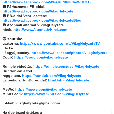
https://www.facebook.com/AWAKENINGtheWORLD
📷 Párhuzamos FB-oldal:
https://www.facebook.com/VilagHelyzete
📷 FB-oldal 'vész' esetére:
https://www.facebook.com/VilagHelyzeteBlog
📷 Azonnali alternatív VilagHelyzete
hírek:
http://www.AlternativHirek.com
⓹ Youtube-
csatorna:
https://www.youtube.com/c/VilagHelyzeteTV
Flickr-
képgyűjtemény:
https://www.flickr.com/photos/vilaghelyzete
Coub:
https://coub.com/vilaghelyzete
Rumble videótár:
https://rumble.com/user/VilagHelyzete
Hundob-on ezzel
reggeltem:
https://hundub.com/VilagHelyzete
Ez pedig a HunDub-oldal:
HunDub - VilagHelyzete
MeWe:
https://mewe.com/i/vilaghelyzete
Minds.com:
https://www.minds.com/VilagHelyzete
E-Mail: vilaghelyzete@gmail.com
Ha úgy érzed értékes a