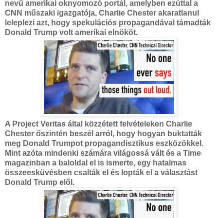
nevű amerikai oknyomozó portál, amelyben ezúttal a
CNN műszaki igazgatója, Charlie Chester akaratlanul
leleplezi azt, hogy spekulációs propagandával támadták
Donald Trump volt amerikai elnököt.
A Project Veritas által közzétett felvételeken Charlie
Chester őszintén beszél arról, hogy hogyan buktatták
meg Donald Trumpot propagandisztikus eszközökkel.
Mint azóta mindenki számára világossá vált és a Time
magazinban a baloldal el is ismerte, egy hatalmas
összeesküvésben csalták el és lopták el a választást
Donald Trump elől.