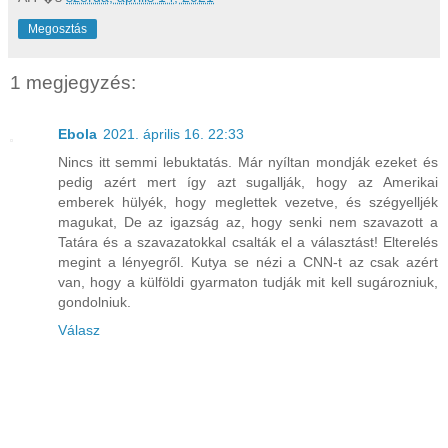
Megosztás
1 megjegyzés:
Ebola
2021. április 16. 22:33
Nincs itt semmi lebuktatás. Már nyíltan mondják ezeket és
pedig azért mert így azt sugallják, hogy az Amerikai
emberek hülyék, hogy meglettek vezetve, és szégyelljék
magukat, De az igazság az, hogy senki nem szavazott a
Tatára és a szavazatokkal csalták el a választást! Elterelés
megint a lényegről. Kutya se nézi a CNN-t az csak azért
van, hogy a külföldi gyarmaton tudják mit kell sugározniuk,
gondolniuk.
Válasz