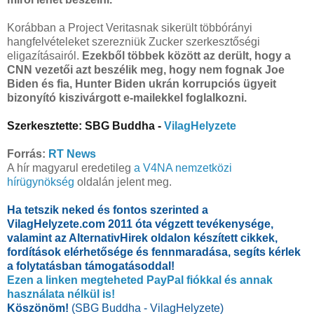
Korábban a Project Veritasnak sikerült többórányi
hangfelvételeket szerezniük Zucker szerkesztőségi
eligazításairól.
Ezekből többek között az derült, hogy a
CNN vezetői azt beszélik meg, hogy nem fognak Joe
Biden és fia, Hunter Biden ukrán korrupciós ügyeit
bizonyító kiszivárgott e-mailekkel foglalkozni.
Szerkesztette: SBG Buddha -
VilagHelyzete
Forrás:
RT News
A hír magyarul eredetileg
a V4NA nemzetközi
hírügynökség
oldalán jelent meg.
Ha tetszik neked és fontos szerinted a
VilagHelyzete.com 2011 óta végzett tevékenysége,
valamint az AlternativHirek oldalon készített cikkek,
fordítások elérhetősége és fennmaradása, segíts kérlek
a folytatásban támogatásoddal!
Ezen a linken megteheted PayPal fiókkal és annak
használata nélkül is!
Köszönöm!
(SBG Buddha - VilagHelyzete)