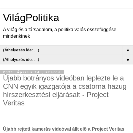
VilágPolitika
A világ és a társadalom, a politika valós összefüggései
mindenkinek
▼
▼
2021. április 14., szerda
Újabb botrányos videóban leplezte le a
CNN egyik igazgatója a csatorna hazug
hírszerkesztési eljárásait - Project
Veritas
Újabb rejtett kamerás videóval állt elő a Project Veritas