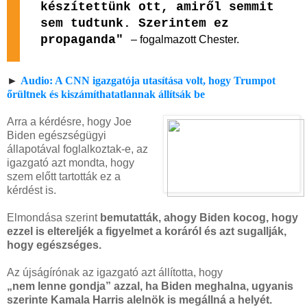
készítettünk ott, amiről semmit
sem tudtunk. Szerintem ez
propaganda"
– fogalmazott Chester.
►
Audio: A CNN igazgatója utasítása volt, hogy Trumpot
őrültnek és kiszámíthatatlannak állítsák be
Arra a kérdésre, hogy Joe
Biden egészségügyi
állapotával foglalkoztak-e, az
igazgató azt mondta, hogy
szem előtt tartották ez a
kérdést is.
Elmondása szerint
bemutatták, ahogy Biden kocog, hogy
ezzel is eltereljék a figyelmet a koráról és azt sugallják,
hogy egészséges.
Az újságírónak az igazgató azt állította, hogy
„nem lenne gondja” azzal, ha Biden meghalna, ugyanis
szerinte Kamala Harris alelnök is megállná a helyét.