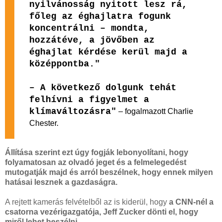
nyilvánosság nyitott lesz rá,
főleg az éghajlatra fogunk
koncentrálni – mondta,
hozzátéve, a jövőben az
éghajlat kérdése kerül majd a
középpontba."
– A következő dolgunk tehát
felhívni a figyelmet a
klímaváltozásra"
– fogalmazott Charlie
Chester.
Állítása szerint ezt úgy fogják lebonyolítani, hogy
folyamatosan az olvadó jeget és a felmelegedést
mutogatják majd és arról beszélnek, hogy ennek milyen
hatásai lesznek a gazdaságra.
A rejtett kamerás felvételből az is kiderül, hogy
a CNN-nél a
csatorna vezérigazgatója, Jeff Zucker dönti el, hogy
miről lehet beszélni.