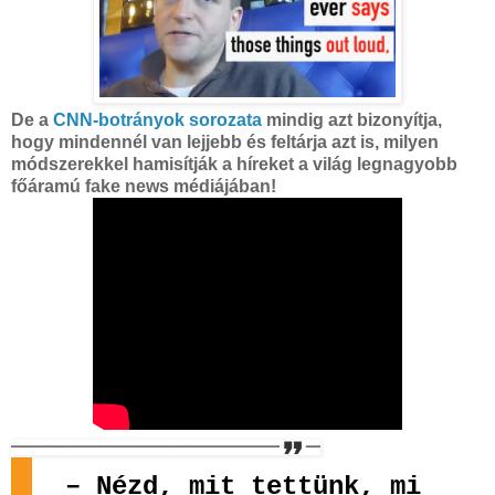
De a
CNN-botrányok sorozata
mindig azt bizonyítja,
hogy mindennél van lejjebb és feltárja azt is, milyen
módszerekkel hamisítják a híreket a világ legnagyobb
főáramú fake news médiájában!
– Nézd, mit tettünk, mi