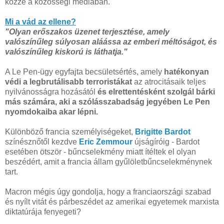
közzé a közösségi médiában.
Mi a vád az ellene?
"Olyan erőszakos üzenet terjesztése, amely
valószínűleg súlyosan aláássa az emberi méltóságot, és
valószínűleg kiskorú is láthatja."
A Le Pen-ügy egyfajta becsületsértés, amely
hatékonyan
védi a legbrutálisabb terroristákat
az atrocitásaik teljes
nyilvánosságra hozásától
és elrettentésként szolgál bárki
más számára, aki a szólásszabadság jegyében Le Pen
nyomdokaiba akar lépni.
Különböző francia személyiségeket,
Brigitte Bardot
színésznőtől kezdve
Eric Zemmour
újságíróig - Bardot
esetében ötször - bűncselekmény miatt ítéltek el olyan
beszédért, amit a francia állam gyűlöletbűncselekménynek
tart.
Macron mégis úgy gondolja, hogy a franciaországi szabad
és nyílt vitát és párbeszédet az amerikai egyetemek marxista
diktatúrája fenyegeti?