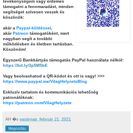
tevékenységem vagy érdemes
támogatni a fennmaradást, minden
segítséget szívesen veszek és
köszönök:
akár a
Paypal-küldéssel
,
akár
Patreon
támogatóként, mert
nagyban segít a további
működésben és életben tartásban.
Köszönöm!
Egyszerű Bankkártyás támogatás PayPal használata nélkül:
https://bit.ly/3p5M5bE
Vagy beolvashatod a QR-kódot és ott is vagy! >>>
https://www.paypal.me/VilagHelyzeteBlog
Exkluzív tartalom és kommunikációs lehetőség
patronálóknak:
https://patreon.com/VilagHelyzete
AH
�s
vasárnap, február 21, 2021
Megosztás