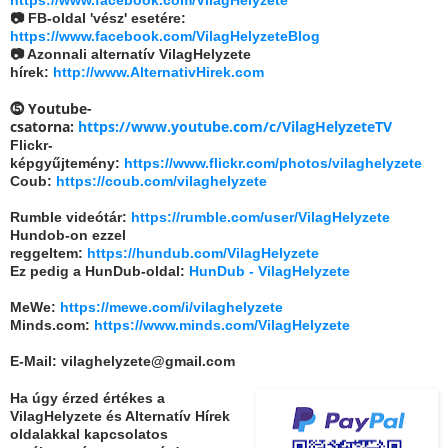
📷 FB-oldal 'vész' esetére:
https://www.facebook.com/VilagHelyzeteBlog
📷 Azonnali alternatív VilagHelyzete
hírek:
http://www.AlternativHirek.com
⓹ Youtube-
csatorna:
https://www.youtube.com/c/VilagHelyzeteTV
Flickr-
képgyűjtemény:
https://www.flickr.com/photos/vilaghelyzete
Coub:
https://coub.com/vilaghelyzete
Rumble videótár:
https://rumble.com/user/VilagHelyzete
Hundob-on ezzel
reggeltem:
https://hundub.com/VilagHelyzete
Ez pedig a HunDub-oldal:
HunDub - VilagHelyzete
MeWe:
https://mewe.com/i/vilaghelyzete
Minds.com:
https://www.minds.com/VilagHelyzete
E-Mail: vilaghelyzete@gmail.com
Ha úgy érzed értékes a
VilagHelyzete és Alternatív Hírek
oldalakkal kapcsolatos