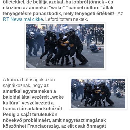
ötletekkel, de betiltja azokat, ha jobbról jönnek - és
eközben az amerikai "woke" "cancel culture" általi
fenyegetésre panaszkodik, mely fenyegeti értékeit!
- Az
RT News mai cikke
. Lefordítottam nektek.
A francia hatóságok azon
sajnálkoznak, hogy
az
amerikai egyetemeken a
baloldal által vezérelt „woke
kultúra” veszélyezteti a
francia társadalmi kohéziót.
Pedig a saját területükön
növekvő problémáért, amit nagyrészt magának
köszönhet Franciaország, az elit csak önmagát