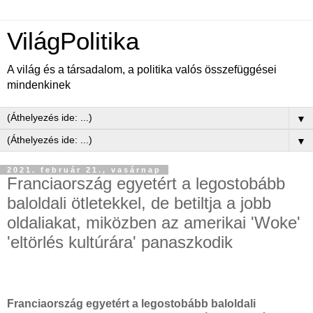
VilágPolitika
A világ és a társadalom, a politika valós összefüggései
mindenkinek
▼
▼
2021. február 21., vasárnap
Franciaország egyetért a legostobább
baloldali ötletekkel, de betiltja a jobb
oldaliakat, miközben az amerikai 'Woke'
'eltörlés kultúrára' panaszkodik
Franciaország egyetért a legostobább baloldali