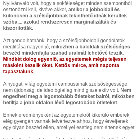
Nyilvánvaló volt, hogy a sokféleséget minden szempontból
ösztönözni kell, kivéve akkor,
amikor a jobboldali és
különösen a szélsőjobbnak tekinthető ideák kerültek
szóba..., azokat rendszeresen marginalizálták és
kiszorították.
Azt gondolhatnánk, hogy a szélsőjobboldali gondolatok
megtiltása nagyon jó,
miközben a baloldali szélsőséges
beszéd mindenfajta szabad uralmát lehetővé teszik.
Mindkét dolog egyenlő, az egyetemek mégis teljesen
másként kezelik őket. Kettős mérce, amit naponta
tapasztalunk.
A nyugati világ egyetemi campusainak szélsőségessége
nem újdonság, de ideológiailag mindig szelektív volt.
Nem
engedheti meg a legostobább ötleteket balról, miközben
betiltja a jobb oldalon lévő legostobább ötleteket.
Ennek eredményeként az egyetemekről kikerülő emberek
elég gyengén vannak felvértezve ahhoz, hogy érveljenek
egy olyan beszéd ellen, amellyel esetleg nem értenek egyet.