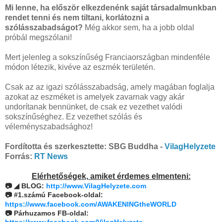
Mi lenne, ha először elkezdenénk saját társadalmunkban
rendet tenni és nem tiltani, korlátozni a
szólásszabadságot?
Még akkor sem, ha a jobb oldal
próbál megszólani!
Mert jelenleg a sokszínűség Franciaországban mindenféle
módon létezik, kivéve az eszmék területén.
Csak az az igazi szólásszabadság, amely magában foglalja
azokat az eszméket is amelyek zavarnak vagy akár
undorítanak bennünket, de csak ez vezethet valódi
sokszínűséghez. Ez vezethet szólás és
véleményszabadsághoz!
Fordította és szerkesztette: SBG Buddha -
VilagHelyzete
Forrás:
RT News
Elérhetőségek, amiket érdemes elmenteni:
◢
📷
BLOG:
http://www.VilagHelyzete.com
📷 #1.számú Facebook-oldal:
https://www.facebook.com/AWAKENINGtheWORLD
📷 Párhuzamos FB-oldal:
https://www.facebook.com/VilagHelyzete