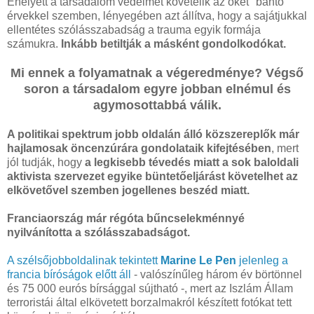
Ehelyett a társadalom védelmét követelik az őket "bántó"
érvekkel szemben, lényegében azt állítva, hogy a sajátjukkal
ellentétes szólásszabadság a trauma egyik formája
számukra.
Inkább betiltják a másként gondolkodókat.
Mi ennek a folyamatnak a végeredménye? Végső
soron a társadalom egyre jobban elnémul és
agymosottabbá válik.
A politikai spektrum jobb oldalán álló közszereplők már
hajlamosak öncenzúrára gondolataik kifejtésében
, mert
jól tudják, hogy
a legkisebb tévedés miatt a sok baloldali
aktivista szervezet egyike büntetőeljárást követelhet az
elkövetővel szemben jogellenes beszéd miatt.
Franciaország már régóta bűncselekménnyé
nyilvánította a szólásszabadságot.
A szélsőjobboldalinak tekintett
Marine Le Pen
jelenleg a
francia bíróságok előtt áll
- valószínűleg három év börtönnel
és 75 000 eurós bírsággal sújtható -, mert az Iszlám Állam
terroristái által elkövetett borzalmakról készített fotókat tett