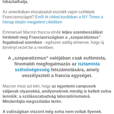
hibáztathatja.
Az amerikában elszabadult eszmék vajon széttépik
Franciaországot?
Erről írt cikket korábban a NY Times a
hónap elején megjelent cikkében
Emmanuel Macron francia elnök
teljes szembeszállást
hirdetett meg Franciaországban a „szeparatizmus”
fogalmával szemben
- egészen addig elmenve, hogy új
törvényt vezet be a nevében.
A „szeparatizmus” valójában csak eufémista,
finomabb megfogalmazás az
iszlamista
szélsőségesség
felszámolására, amely
veszélyezteti a francia egységet.
Macron most azt kéri, hogy
az egyetemi campusok
váljanak olyanokká, amilyeneknek mindig is kellett volna
lenniük: a szólásszabadság laboratóriumaivá.
Mindenfajta megszólalás terén.
A valóságban viszont még soha nem voltak ilyenek.