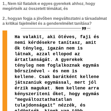
1., Nem túl fiatalok-e egyes gyerekek ahhoz, hogy
megértsék az összetett témákat, és
2., hogyan fogja a jövőben megváltoztatni a társadalmat
a kritikai fajelmélet és a genderelmélet tanítása?
Ha valakit, aki ötéves, faji és
nemi kérdésekre tanítasz, amit
ők tényleg, igazán nem is
látnak, azzal ellopod az
ártatlanságát. A gyerekek
tényleg nem foglalkoznak egymás
bőrszínével - és nem is
kellene. Csak barátként kellene
játszaniuk egymással, mert jól
érzik magukat. Nem kellene arra
kényszeríteni őket, hogy egymás
"megváltoztathatatlan
tulajdonságait" nézzék, és
eldöntsék, kinek van több