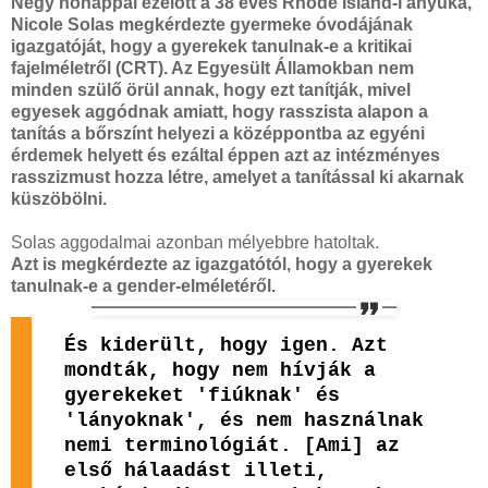
Négy hónappal ezelőtt a 38 éves Rhode Island-i anyuka,
Nicole Solas megkérdezte gyermeke óvodájának
igazgatóját, hogy a gyerekek tanulnak-e a kritikai
fajelméletről (CRT). Az Egyesült Államokban nem
minden szülő örül annak, hogy ezt tanítják, mivel
egyesek aggódnak amiatt, hogy rasszista alapon a
tanítás a bőrszínt helyezi a középpontba az egyéni
érdemek helyett és ezáltal éppen azt az intézményes
rasszizmust hozza létre, amelyet a tanítással ki akarnak
küszöbölni.
Solas aggodalmai azonban mélyebbre hatoltak.
Azt is megkérdezte az igazgatótól, hogy a gyerekek
tanulnak-e a gender-elméletéről.
És kiderült, hogy igen. Azt
mondták, hogy nem hívják a
gyerekeket 'fiúknak' és
'lányoknak', és nem használnak
nemi terminológiát. [Ami] az
első hálaadást illeti,