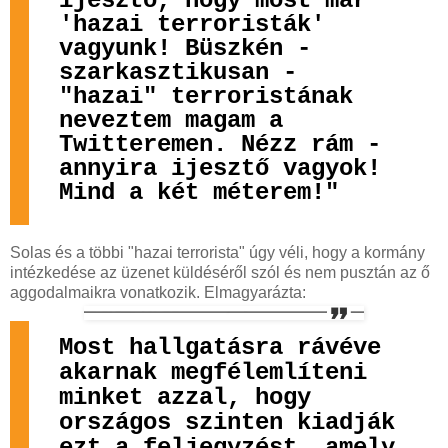
ijesztő, hogy most már
'hazai terroristák'
vagyunk! Büszkén -
szarkasztikusan -
"hazai" terroristának
neveztem magam a
Twitteremen. Nézz rám -
annyira ijesztő vagyok!
Mind a két méterem!"
Solas és a többi "hazai terrorista" úgy véli, hogy a kormány
intézkedése az üzenet küldéséről szól és nem pusztán az ő
aggodalmaikra vonatkozik. Elmagyarázta:
Most hallgatásra rávéve
akarnak megfélemlíteni
minket azzal, hogy
országos szinten kiadják
ezt a feljegyzést, amely