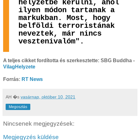
helyzetbe kerülni, ahol
ilyen módon tartanak a
markukban. Most, hogy
belföldi terroristának
neveztek, már nincs
vesztenivalóm".
A teljes cikket fordította és szerkesztette: SBG Buddha -
VilagHelyzete
Forrás:
RT News
AH
�s
vasárnap, október 10, 2021
Megosztás
Nincsenek megjegyzések:
Megjegyzés küldése