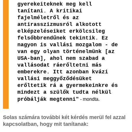
gyerekeiteknek meg kell
tanítani. A kritikai
fajelméletről és az
antirasszizmusról alkotott
elképzeléseiket erkölcsileg
felsőbbrendűnek tekintik. Ez
nagyon is vallási mozgalom - de
van egy olyan történelmünk [az
USA-ban], ahol nem szabad a
vallásodat ráerőltetni más
emberekre. Itt azonban kvázi
vallási meggyőződésüket
erőltetik rá a gyermekeinkre és
mindezt a szülők tudta nélkül
próbálják megtenni"
- mondta.
Solas számára további két kérdés merül fel azzal
kapcsolatban, hogy mit tanítanak: