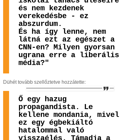
iskolai tanács üléseire
és nem kezdenek
verekedésbe - ez
abszurdum.
És ha így lenne, nem
látná ezt az egészet a
CNN-en? Milyen gyorsan
ugrana erre a liberális
média?"
Dühét tovább szellőztetve hozzátette:
Ő egy hazug
propagandista. Le
kellene mondania, mivel
ez egy égbekiáltó
hatalommal való
visszaélés. Támadja a