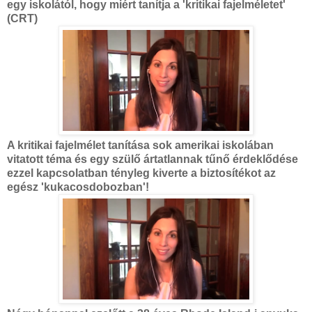
egy iskolától, hogy miért tanítja a 'kritikai fajelméletet'
(CRT)
A kritikai fajelmélet tanítása sok amerikai iskolában
vitatott téma és egy szülő ártatlannak tűnő érdeklődése
ezzel kapcsolatban tényleg kiverte a biztosítékot az
egész 'kukacosdobozban'!