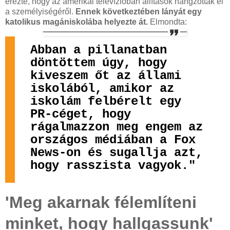
érezte, hogy az amerikai televízióban állítások hangzottak el
a személyiségéről.
Ennek következtében lányát egy
katolikus magániskolába helyezte át.
Elmondta:
Abban a pillanatban
döntöttem úgy, hogy
kiveszem őt az állami
iskolából, amikor az
iskolám felbérelt egy
PR-céget, hogy
rágalmazzon meg engem az
országos médiában a Fox
News-on és sugallja azt,
hogy rasszista vagyok."
'Meg akarnak félemlíteni
minket, hogy hallgassunk'