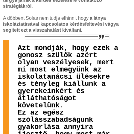
tárgyaljanak a kérdés kezelésére vonatkozó
stratégiákról.
A döbbent Solas nem tudja elhinni, hogy
a lánya
iskoláztatásával kapcsolatos kérdésfeltevési vágya
segített ezt a visszahatást kiváltani.
Azt mondják, hogy ezek a
gonosz szülők azért
olyan veszélyesek, mert
mi most elmegyünk az
iskolatanácsi ülésekre
és tényleg kiállunk a
gyerekeinkért és
átláthatóságot
követelünk.
Ez az egész
szólásszabadságunk
gyakorlása annyira