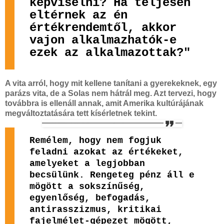
képviselni? Ha teljesen
eltérnek az én
értékrendemtől, akkor
vajon alkalmazhatók-e
ezek az alkalmazottak?"
A vita arról, hogy mit kellene tanítani a gyerekeknek, egy
parázs vita, de a Solas nem hátrál meg. Azt tervezi, hogy
továbbra is ellenáll annak, amit Amerika kultúrájának
megváltoztatására tett kísérletnek tekint.
Remélem, hogy nem fogjuk
feladni azokat az értékeket,
amelyeket a legjobban
becsülünk. Rengeteg pénz áll e
mögött a sokszínűség,
egyenlőség, befogadás,
antirasszizmus, kritikai
fajelmélet-gépezet mögött,