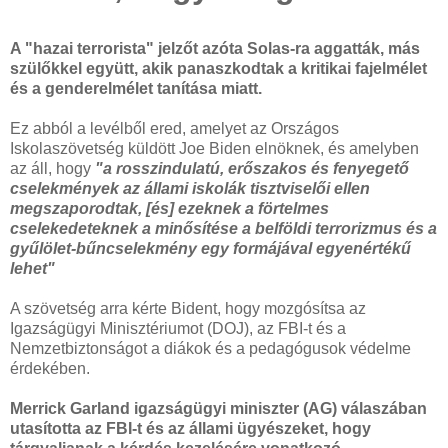
A "hazai terrorista" jelzőt azóta Solas-ra aggatták, más
szülőkkel együtt, akik panaszkodtak a kritikai fajelmélet
és a genderelmélet tanítása miatt.
Ez abból a levélből ered, amelyet az Országos
Iskolaszövetség küldött Joe Biden elnöknek, és amelyben
az áll, hogy
"a rosszindulatú, erőszakos és fenyegető
cselekmények az állami iskolák tisztviselői ellen
megszaporodtak, [és] ezeknek a förtelmes
cselekedeteknek a minősítése a belföldi terrorizmus és a
gyűlölet-bűncselekmény egy formájával egyenértékű
lehet"
A szövetség arra kérte Bident, hogy mozgósítsa az
Igazságügyi Minisztériumot (DOJ), az FBI-t és a
Nemzetbiztonságot a diákok és a pedagógusok védelme
érdekében.
Merrick Garland igazságügyi miniszter (AG) válaszában
utasította az FBI-t és az állami ügyészeket, hogy