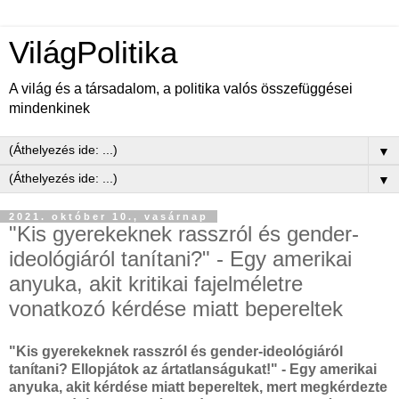
VilágPolitika
A világ és a társadalom, a politika valós összefüggései
mindenkinek
▼
▼
2021. október 10., vasárnap
"Kis gyerekeknek rasszról és gender-
ideológiáról tanítani?" - Egy amerikai
anyuka, akit kritikai fajelméletre
vonatkozó kérdése miatt bepereltek
"Kis gyerekeknek rasszról és gender-ideológiáról
tanítani? Ellopjátok az ártatlanságukat!" - Egy amerikai
anyuka, akit kérdése miatt bepereltek, mert megkérdezte