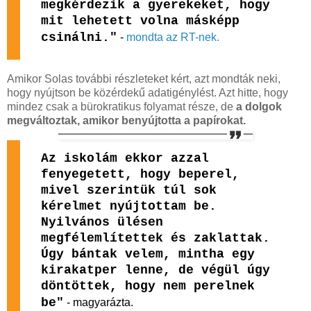
megkérdezik a gyerekeket, hogy
mit lehetett volna másképp
csinálni."
-
mondta az RT-nek.
Amikor Solas további részleteket kért, azt mondták neki,
hogy nyújtson be közérdekű adatigénylést. Azt hitte, hogy
mindez csak a bürokratikus folyamat része, de
a dolgok
megváltoztak, amikor benyújtotta a papírokat.
Az iskolám ekkor azzal
fenyegetett, hogy beperel,
mivel szerintük túl sok
kérelmet nyújtottam be.
Nyilvános ülésen
megfélemlítettek és zaklattak.
Úgy bántak velem, mintha egy
kirakatper lenne, de végül úgy
döntöttek, hogy nem perelnek
be"
- magyarázta.