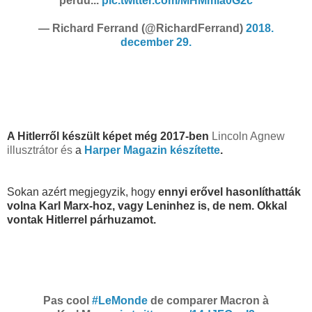
perdu...
pic.twitter.com/MHMmia0G2c
— Richard Ferrand (@RichardFerrand)
2018.
december 29.
A Hitlerről készült képet még 2017-ben
Lincoln Agnew
illusztrátor és
a
Harper Magazin készítette
.
Sokan azért megjegyzik, hogy
ennyi erővel hasonlíthatták
volna Karl Marx-hoz, vagy Leninhez is, de nem. Okkal
vontak Hitlerrel párhuzamot.
Pas cool
#LeMonde
de comparer Macron à