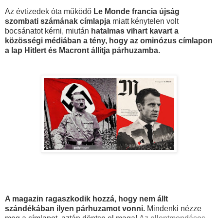
Az évtizedek óta működő
Le Monde francia újság
szombati számának címlapja
miatt kénytelen volt
bocsánatot kérni, miután
hatalmas vihart kavart a
közösségi médiában a tény, hogy az ominózus címlapon
a lap Hitlert és Macront állítja párhuzamba.
A magazin ragaszkodik hozzá, hogy nem állt
szándékában ilyen párhuzamot vonni.
Mindenki nézze