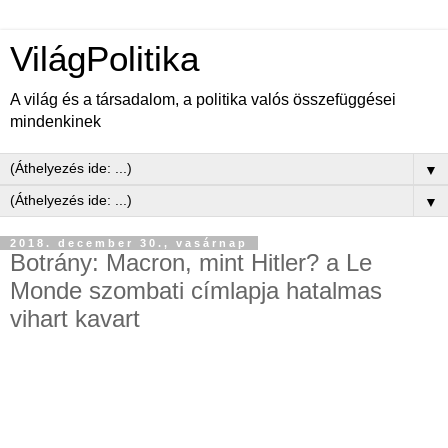
VilágPolitika
A világ és a társadalom, a politika valós összefüggései
mindenkinek
▼
▼
2018. december 30., vasárnap
Botrány: Macron, mint Hitler? a Le
Monde szombati címlapja hatalmas
vihart kavart