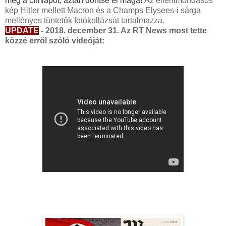
meg a címlapot, aztán döntse el maga!
Az ellentmondásos
kép Hitler mellett Macron és a Champs Elysees-i sárga
mellényes tüntetők fotókollázsát tartalmazza.
UPDATE
- 2018. december 31. Az RT News most tette
közzé erről szóló videóját: