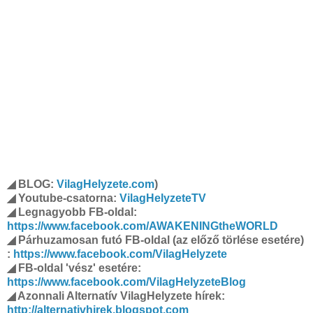
◢ BLOG:
VilagHelyzete.com
)
◢ Youtube-csatorna:
VilagHelyzeteTV
◢ Legnagyobb FB-oldal:
https://www.facebook.com/AWAKENINGtheWORLD
◢ Párhuzamosan futó FB-oldal (az előző törlése esetére)
:
https://www.facebook.com/VilagHelyzete
◢ FB-oldal 'vész' esetére:
https://www.facebook.com/VilagHelyzeteBlog
◢ Azonnali Alternatív VilagHelyzete hírek:
http://alternativhirek.blogspot.com