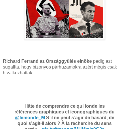
Richard Ferrand az Országgyűlés elnöke
pedig azt
sugallta, hogy bizonyos párhuzamokra azért mégis csak
hivatkozhattak.
Hâte de comprendre ce qui fonde les
références graphiques et iconographiques du
@lemonde_M
⁩ S’il ne peut s’agir de hasard, de
quoi s’agit-il alors ? À la recherche du sens