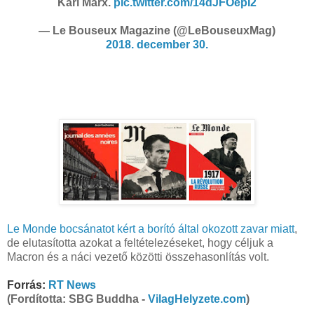
Karl Marx.
pic.twitter.com/14dJFOepI2
— Le Bouseux Magazine (@LeBouseuxMag)
2018. december 30.
Le Monde bocsánatot kért a borító által okozott zavar miatt
,
de elutasította azokat a feltételezéseket, hogy céljuk a
Macron és a náci vezető közötti összehasonlítás volt.
Forrás:
RT News
(Fordította: SBG Buddha -
VilagHelyzete.com
)