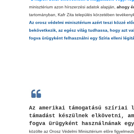
minisztérium azon hírszerzési adatok alapján,
ahogy ér
tartományban, Kafr Zita település körzetében tevékeny
Az orosz védelmi minisztérium azért teszi közzé el
bekövetkezik, az egész világ tudhassa, hogy azt va
fogva ürügyként felhasználni egy Szíria elleni lég
Az amerikai támogatású szíriai 
támadást készülnek elkövetni, a
fogva ürügyként használnának eg
közölte az Orosz Védelmi Minisztérium előre figyelmezt