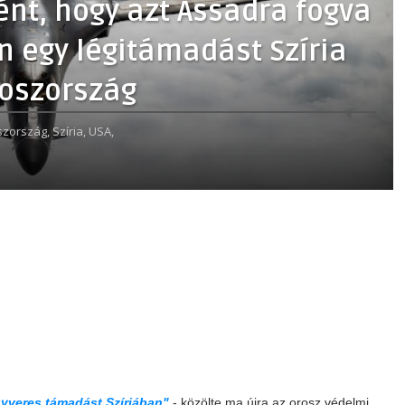
ént, hogy azt Assadra fogva
 egy légitámadást Szíria
roszország
szország,
Szíria,
USA,
gyveres támadást Szíriában"
- közölte ma újra az orosz védelmi