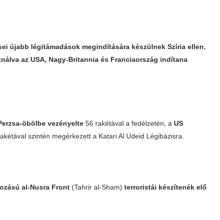
ei újabb légitámadások megindítására készülnek Szíria ellen.
nálva az USA, Nagy-Britannia és Franciaország indítana
Perzsa-öbölbe vezényelte
56 rakétával a fedélzetén, a
US
akétával szintén megérkezett a Katari Al Udeid Légibázisra.
rozású al-Nusra Front
(Tahrir al-Sham)
terroristái készítenék elő