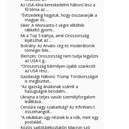
Az USA-Kína kereskedelmi háború lesz a
fő téma az ...
"Évtizedekig hagytuk, hogy összavarják a
magyar ős...
Siker: A Monsanto-t végre elítélték
rákkeltő gyomi...
Mi a Top 5 kártya, amit Oroszország
kijátszhat az ...
Botrány: Az Arvato cég és moderátorok
tömegei fele...
Elemzés: Oroszország nem tudja legyőzni
az USA-t g...
"Oroszország bármilyen újabb szankciót
az USA rész...
Gazdasági Háború: Trump Törökországot
is megbüntet...
"Az igazság árulásnak számít a
hazugságok birodalm...
Ukrajna a teljes vasúti személyforgalom
leállításá...
Cenzúra vagy szabadság? Az InfoWars-t
összehangolt...
"A nikábban úgy néznek ki a nők, mint egy
postalád...
Közös sajtótájékoztatón Macron szó