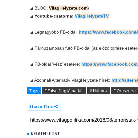
◢ BLOG:
VilagHelyzete.com
)
◢
Youtube-csatorna:
VilagHelyzeteTV
◢ Legnagyobb FB-oldal:
https://www.facebook.co
◢ Párhuzamosan futó FB-oldal (az előző törlése esetér
◢ FB-oldal 'vész' esetére:
https://www.facebook.com
◢ Azonnali Alternatív VilagHelyzete hírek:
http://alter
Tags
# False Flag támadás
# Háború
# Oroszorsz
Share This
RELATED POST