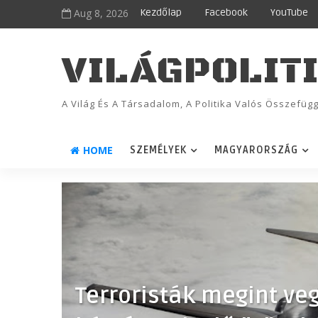
Aug 8, 2026
Kezdőlap
Facebook
YouTube
VILÁGPOLIT
A Világ És A Társadalom, A Politika Valós Összefü
HOME
SZEMÉLYEK
MAGYARORSZÁG
Terroristák megint ve