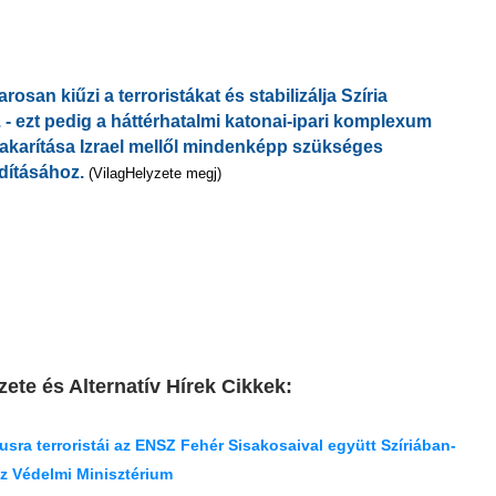
san kiűzi a terroristákat és stabilizálja Szíria
. - ezt pedig a háttérhatalmi katonai-ipari komplexum
takarítása Izrael mellől mindenképp szükséges
dításához.
(VilagHelyzete megj)
ete és Alternatív Hírek Cikkek:
sra terroristái az ENSZ Fehér Sisakosaival együtt Szíriában-
sz Védelmi Minisztérium