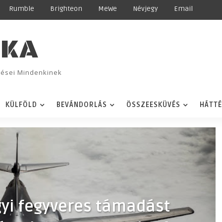
Rumble
Brighteon
MeWe
Névjegy
Email
IKA
ggései Mindenkinek
KÜLFÖLD
BEVÁNDORLÁS
ÖSSZEESKÜVÉS
HÁTT
gyi fegyveres támadást