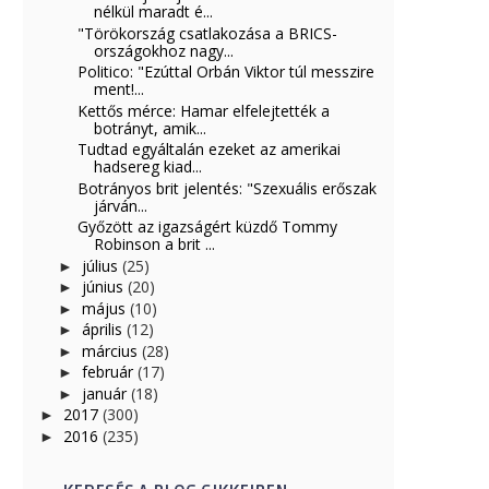
nélkül maradt é...
"Törökország csatlakozása a BRICS-
országokhoz nagy...
Politico: "Ezúttal Orbán Viktor túl messzire
ment!...
Kettős mérce: Hamar elfelejtették a
botrányt, amik...
Tudtad egyáltalán ezeket az amerikai
hadsereg kiad...
Botrányos brit jelentés: "Szexuális erőszak
járván...
Győzött az igazságért küzdő Tommy
Robinson a brit ...
július
(25)
►
június
(20)
►
május
(10)
►
április
(12)
►
március
(28)
►
február
(17)
►
január
(18)
►
2017
(300)
►
2016
(235)
►