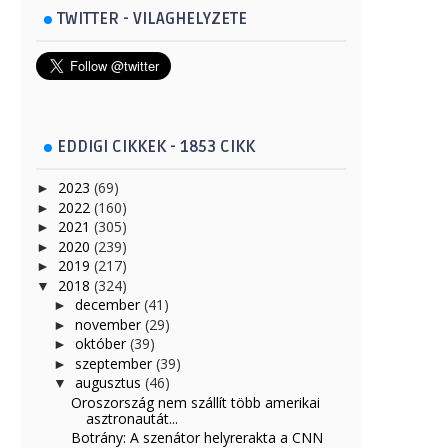
TWITTER - VILAGHELYZETE
EDDIGI CIKKEK - 1853 CIKK
2023
(69)
►
2022
(160)
►
2021
(305)
►
2020
(239)
►
2019
(217)
►
2018
(324)
▼
december
(41)
►
november
(29)
►
október
(39)
►
szeptember
(39)
►
augusztus
(46)
▼
Oroszország nem szállít több amerikai
asztronautát...
Botrány: A szenátor helyrerakta a CNN