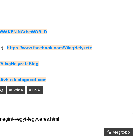
m/AWAKENINGtheWORLD
e) :
https://www.facebook.com/VilagHelyzete
/VilagHelyzeteBlog
nativhirek.blogspot.com
ág
# Szíria
# USA
Még több