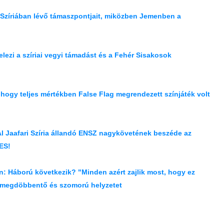
n Szíriában lévő támaszpontjait, miközben Jemenben a
elezi a szíriai vegyi támadást és a Fehér Sisakosok
ogy teljes mértékben False Flag megrendezett színjáték volt
r Al Jaafari Szíria állandó ENSZ nagykövetének beszéde az
ES!
an: Háború következik? "Minden azért zajlik most, hogy ez
 a megdöbbentő és szomorú helyzetet