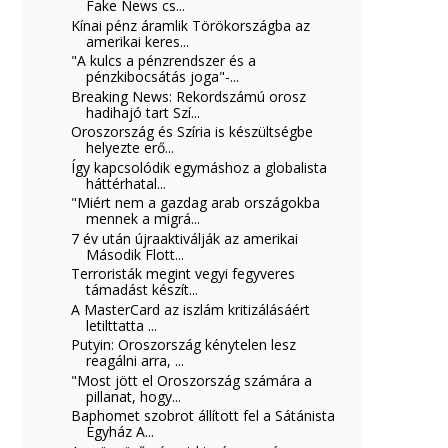
Fake News cs...
Kínai pénz áramlik Törökországba az
amerikai keres...
"A kulcs a pénzrendszer és a
pénzkibocsátás joga"-...
Breaking News: Rekordszámú orosz
hadihajó tart Szí...
Oroszország és Szíria is készültségbe
helyezte erő...
Így kapcsolódik egymáshoz a globalista
háttérhatal...
"Miért nem a gazdag arab országokba
mennek a migrá...
7 év után újraaktiválják az amerikai
Második Flott...
Terroristák megint vegyi fegyveres
támadást készít...
A MasterCard az iszlám kritizálásáért
letilttatta ...
Putyin: Oroszország kénytelen lesz
reagálni arra, ...
"Most jött el Oroszország számára a
pillanat, hogy...
Baphomet szobrot állított fel a Sátánista
Egyház A...