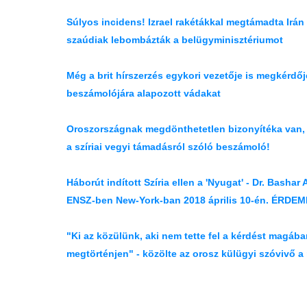
Súlyos incidens! Izrael rakétákkal megtámadta Irá
szaúdiak lebombázták a belügyminisztériumot
Még a brit hírszerzés egykori vezetője is megkérdőj
beszámolójára alapozott vádakat
Oroszországnak megdönthetetlen bizonyítéka van, h
a szíriai vegyi támadásról szóló beszámoló!
Háborút indított Szíria ellen a 'Nyugat' - Dr. Basha
ENSZ-ben New-York-ban 2018 április 10-én. ÉRDEM
"Ki az közülünk, aki nem tette fel a kérdést magáb
megtörténjen" - közölte az orosz külügyi szóvivő