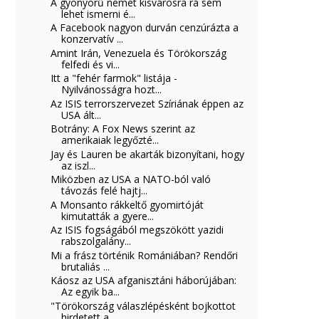
A gyönyörű német kisvárosra rá sem
lehet ismerni é...
A Facebook nagyon durván cenzúrázta a
konzervatív ...
Amint Irán, Venezuela és Törökország
felfedi és vi...
Itt a "fehér farmok" listája -
Nyilvánosságra hozt...
Az ISIS terrorszervezet Szíriának éppen az
USA ált...
Botrány: A Fox News szerint az
amerikaiak legyőzté...
Jay és Lauren be akarták bizonyítani, hogy
az iszl...
Miközben az USA a NATO-ból való
távozás felé hajtj...
A Monsanto rákkeltő gyomirtóját
kimutatták a gyere...
Az ISIS fogságából megszökött yazidi
rabszolgalány...
Mi a frász történik Romániában? Rendőri
brutaliás ...
Káosz az USA afganisztáni háborújában:
Az egyik ba...
"Törökország válaszlépésként bojkottot
hirdetett a...