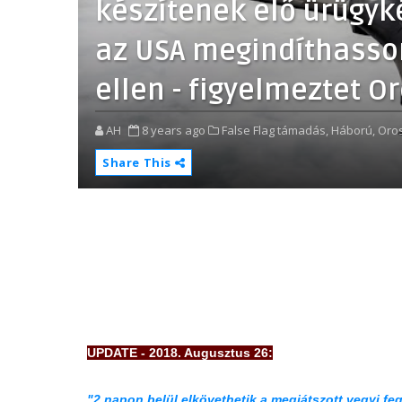
készítenek elő ürügyk
az USA megindíthasson
ellen - figyelmeztet O
AH
8 years ago
False Flag támadás,
Háború,
Oro
Share This
UPDATE - 2018. Augusztus 26:
"2 napon belül elkövethetik a megjátszott vegyi fe