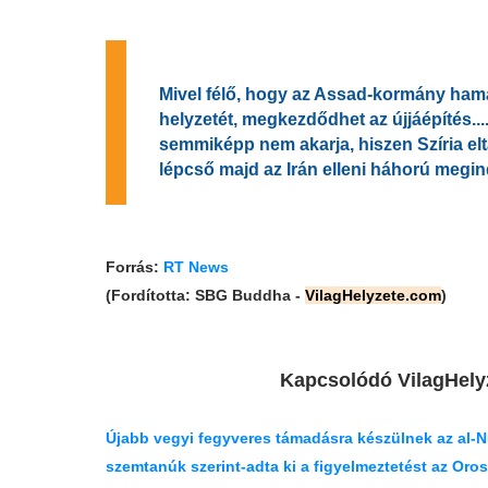
Mivel félő, hogy az Assad-kormány hamaro
helyzetét, megkezdődhet az újjáépítés...
semmiképp nem akarja, hiszen Szíria el
lépcső majd az Irán elleni háhorú megin
Forrás:
RT News
(Fordította: SBG Buddha -
VilagHelyzete.com
)
Kapcsolódó VilagHelyz
Újabb vegyi fegyveres támadásra készülnek az al-Nu
szemtanúk szerint-adta ki a figyelmeztetést az Oro