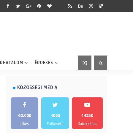
ÉRHATALOM
ÉRDEKES
KÖZÖSSÉGI MÉDIA
62.000
4060
14250
Likes
Followers
Subscribes