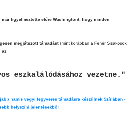
v
már figyelmeztette előre Washingtont
,
hogy minden
égesen megjátszott támadást
(mint korábban a Fehér Sisakosok
,
az
yos eszkalálódásához vezetne."
jabb hamis vegyi fegyveres támadásra készülnek Szíriában -
issebb helyszíni jelentésekből