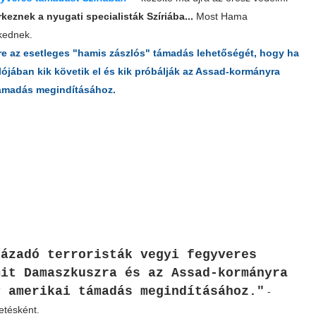
keznek a nyugati specialisták Szíriába...
Most Hama
kednek.
őre az esetleges "hamis zászlós" támadás lehetőségét, hogy ha
lójában kik követik el és kik próbálják az Assad-kormányra
itámadás megindításához.
lázadó terroristák vegyi fegyveres
mit Damaszkuszra és az Assad-kormányra
y amerikai támadás megindításához."
-
etésként.