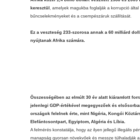
keresztül
, amelyek magukba foglalják a korrupció álta
bűncselekményeket és a csempészáruk szállítását.
Ez a veszteség 233-szorosa annak a 60 milliárd doll
nyújtanak Afrika számára.
Összességében az elmúlt 30 év alatt kiáramlott forr
jelenlegi GDP-értékével megegyezőek és elsősorba
országok felelnek érte, mint Nigéria, Kongói Köztár
Elefántcsontpart, Egyiptom, Algéria és Líbia.
A felmérés konstatálja, hogy az ilyen jellegű illegális 
manapság gyorsan növekvőek és messze túlhaladják a