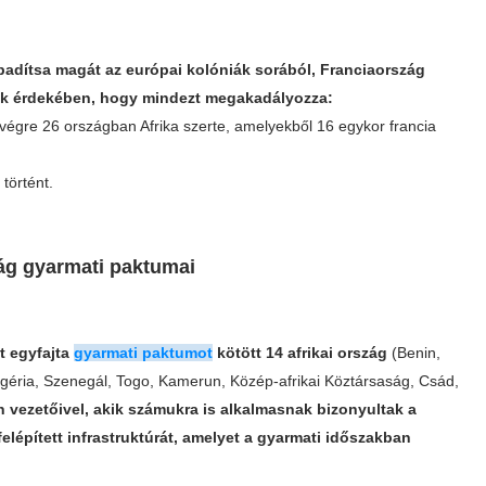
abadítsa magát az európai kolóniák sorából, Franciaország
k érdekében, hogy mindezt megakadályozza:
 végre 26 országban Afrika szerte, amelyekből 16 egykor francia
történt.
ág gyarmati paktumai
t egyfajta
gyarmati paktumot
kötött 14 afrikai ország
(Benin,
Nigéria, Szenegál, Togo, Kamerun, Közép-afrikai Köztársaság, Csád,
 vezetőivel, akik számukra is alkalmasnak bizonyultak a
felépített infrastruktúrát, amelyet a gyarmati időszakban