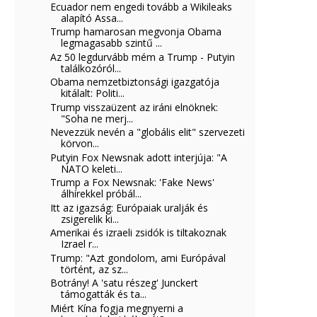
Ecuador nem engedi tovább a Wikileaks
alapító Assa...
Trump hamarosan megvonja Obama
legmagasabb szintű ...
Az 50 legdurvább mém a Trump - Putyin
találkozóról...
Obama nemzetbiztonsági igazgatója
kitálalt: Politi...
Trump visszaüzent az iráni elnöknek:
"Soha ne merj...
Nevezzük nevén a "globális elit" szervezeti
körvon...
Putyin Fox Newsnak adott interjúja: "A
NATO keleti...
Trump a Fox Newsnak: 'Fake News'
álhírekkel próbál...
Itt az igazság: Európaiak uralják és
zsigerelik ki...
Amerikai és izraeli zsidók is tiltakoznak
Izrael r...
Trump: "Azt gondolom, ami Európával
történt, az sz...
Botrány! A 'satu részeg' Junckert
támogatták és ta...
Miért Kína fogja megnyerni a