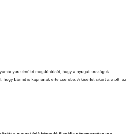
yományos elmélet megdöntését, hogy a nyugati országok
, hogy bármit is kapnának érte cserébe. A kísérlet sikert aratott: az
09 között a nyugat felé irányuló illegális pénzmozgásokon