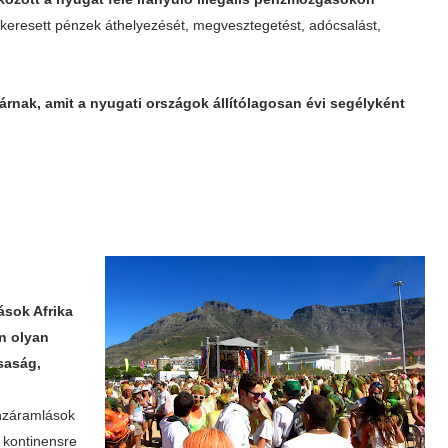
l keresett pénzek áthelyezését, megvesztegetést, adócsalást,
árnak, amit a nyugati országok állítólagosan évi segélyként
ások Afrika
n olyan
saság,
pénzáramlások
 kontinensre