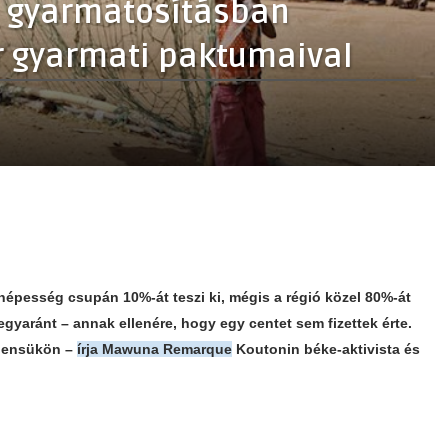
ri gyarmatosításban
r gyarmati paktumaival
népesség csupán 10%-át teszi ki, mégis a régió közel 80%-át
egyaránt – annak ellenére, hogy egy centet sem fizettek érte.
inensükön –
írja Mawuna Remarque
Koutonin béke-aktivista és