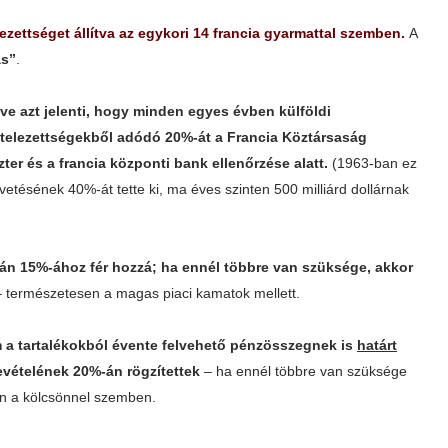
zettséget állítva az egykori 14 francia gyarmattal szemben.
A
ás”
.
zve azt jelenti, hogy minden egyes évben külföldi
kötelezettségekből adódó 20%-át a Francia Köztársaság
er és a francia központi bank ellenőrzése alatt.
(1963-ban ez
etésének 40%-át tette ki, ma éves szinten 500 milliárd dollárnak
pán 15%-ához fér hozzá; ha ennél többre van szüksége, akkor
– természetesen a magas piaci kamatok mellett.
am a tartalékokból évente felvehető pénzösszegnek is
határt
evételének 20%-án rögzítettek
– ha ennél többre van szüksége
an a kölcsönnel szemben.