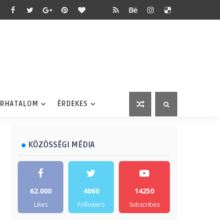
ÉRHATALOM
ÉRDEKES
KÖZÖSSÉGI MÉDIA
62.000
4060
14250
Likes
Followers
Subscribes