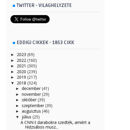
TWITTER - VILAGHELYZETE
EDDIGI CIKKEK - 1853 CIKK
2023
(69)
►
2022
(160)
►
2021
(305)
►
2020
(239)
►
2019
(217)
►
2018
(324)
▼
december
(41)
►
november
(29)
►
október
(39)
►
szeptember
(39)
►
augusztus
(46)
►
július
(25)
▼
A CNN-t darabokra szedték, amiért a
Hidzsábos musz...