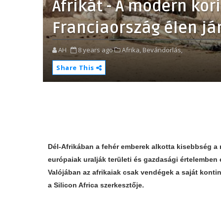
Afrikát - A modern ko
Franciaország élen já
AH
8 years ago
Afrika,
Bevándorlás,
Share This
Dél-Afrikában a fehér emberek alkotta kisebbség a 
európaiak uralják területi és gazdasági értelemben 
Valójában az afrikaiak csak vendégek a saját kont
a Silicon Africa szerkesztője.