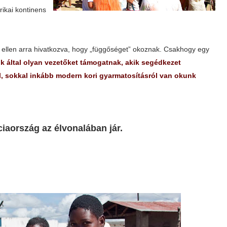
rikai kontinens
ek ellen arra hivatkozva, hogy „függőséget” okoznak. Csakhogy egy
k által olyan vezetőket támogatnak, akik segédkezet
l, sokkal inkább modern kori gyarmatosításról van okunk
iaország az élvonalában jár.