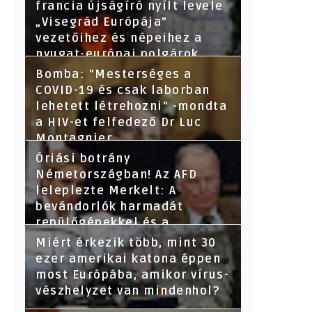
francia újságíró nyílt levele
„Visegrád Európája”
vezetőihez és népeihez a
nyugat-európai polgárok
nevében - Segítsetek!
Bomba: "Mesterséges a
COVID-19 és csak laborban
lehetett létrehozni" -mondta
a HIV-et felfedező Dr Luc
Montagnier
Óriási botrány
Németországban! Az AFD
leleplezte Merkelt: A
bevándorlók harmadát
repülőgépekkel és a
törvényeket megsértve
Miért érkezik több, mint 30
hozták be-derült ki az adatok
ezer amerikai katona éppen
kikérése után.
most Európába, amikor vírus-
vészhelyzet van mindenhol?