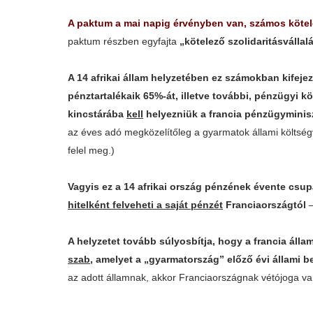
A paktum a mai napig érvényben van, számos kötele
paktum részben egyfajta
„kötelező szolidaritásvállal
A 14 afrikai állam helyzetében ez számokban kifeje
pénztartalékaik 65%-át, illetve további, pénzügyi 
kincstárába
kell
helyezniük a francia pénzügyminiszt
az éves adó megközelítőleg a gyarmatok állami költségv
felel meg.)
Vagyis ez a 14 afrikai ország pénzének évente csu
hitelként felveheti a saját pénzét
Franciaországtól
A helyzetet tovább súlyosbítja, hogy a francia áll
szab
, amelyet a „gyarmatország” előző évi állami b
az adott államnak, akkor Franciaországnak vétójoga v