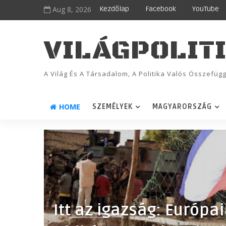
Aug 8, 2026
Kezdőlap
Facebook
YouTube
VILÁGPOLIT
A Világ És A Társadalom, A Politika Valós Összefü
HOME
SZEMÉLYEK
MAGYARORSZÁG
Itt az igazság: Európai