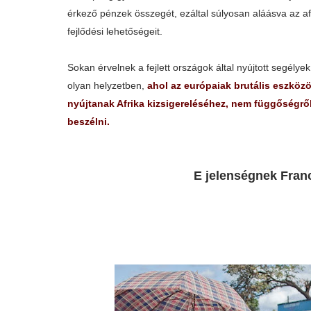
érkező pénzek összegét, ezáltal súlyosan aláásva az af
fejlődési lehetőségeit.
Sokan érvelnek a fejlett országok által nyújtott segély
olyan helyzetben,
ahol az európaiak brutális eszközö
nyújtanak Afrika kizsigereléséhez, nem függőségrő
beszélni.
E jelenségnek Franc