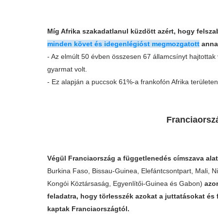
Míg Afrika szakadatlanul küzdött azért, hogy felsz
minden követ és idegenlégióst megmozgatott
anna
- Az elmúlt 50 évben összesen 67 államcsínyt hajtottak
gyarmat volt.
- Ez alapján a puccsok 61%-a frankofón Afrika területen 
Franciaorsz
Végül Franciaország a függetlenedés címszava alat
Burkina Faso, Bissau-Guinea, Elefántcsontpart, Mali, 
Kongói Köztársaság, Egyenlítői-Guinea és Gabon)
azon
feladatra, hogy törlesszék azokat a juttatásokat és 
kaptak Franciaországtól.