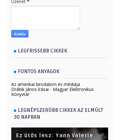
Üzenet
*
LEGFRISSEBB CIKKEK
FONTOS ANYAGOK
Az amerikai birodalom és médiája
Drábik János írásai - Magyar Elektronikus
Könyvtár
LEGNÉPSZERŰBB CIKKEK AZ ELMÚLT
30 NAPBAN
Ez ütős lesz: Yann Valerie