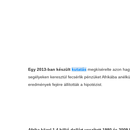
Egy 2013-ban készült
kutatás
megkísérelte azon hag
segélyeken keresztül fecsérlik pénzüket Afrikába anélkül
eredmények fejére állították a hipotézist.
Afrika közel 1,4 billió dollárt veszített 1980 és 20