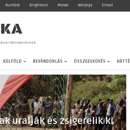
Rumble
Brighteon
MeWe
Névjegy
Email
IKA
ggései Mindenkinek
KÜLFÖLD
BEVÁNDORLÁS
ÖSSZEESKÜVÉS
HÁTT
ak uralják és zsigerelik ki