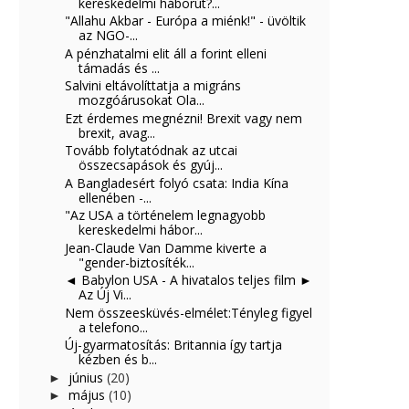
kereskedelmi háborút?...
"Allahu Akbar - Európa a miénk!" - üvöltik
az NGO-...
A pénzhatalmi elit áll a forint elleni
támadás és ...
Salvini eltávolíttatja a migráns
mozgóárusokat Ola...
Ezt érdemes megnézni! Brexit vagy nem
brexit, avag...
Tovább folytatódnak az utcai
összecsapások és gyúj...
A Bangladesért folyó csata: India Kína
ellenében -...
"Az USA a történelem legnagyobb
kereskedelmi hábor...
Jean-Claude Van Damme kiverte a
"gender-biztosíték...
◄ Babylon USA - A hivatalos teljes film ►
Az Új Vi...
Nem összeesküvés-elmélet:Tényleg figyel
a telefono...
Új-gyarmatosítás: Britannia így tartja
kézben és b...
június
(20)
►
május
(10)
►