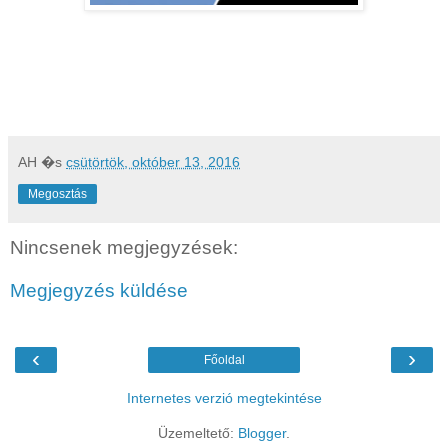
AH
�s
csütörtök, október 13, 2016
Megosztás
Nincsenek megjegyzések:
Megjegyzés küldése
‹
›
Főoldal
Internetes verzió megtekintése
Üzemeltető:
Blogger
.