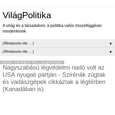
VilágPolitika
A világ és a társadalom, a politika valós összefüggései
mindenkinek
▼
▼
2016. október 13., csütörtök
Nagyszabású légvédelmi riadó volt az
USA nyugati partján - Szirénák zúgtak
és vadászgépek cikkáztak a légtérben
(Kanadában is)