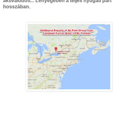
aktiválódott... Lényegében a teljes nyugati part
hosszában.