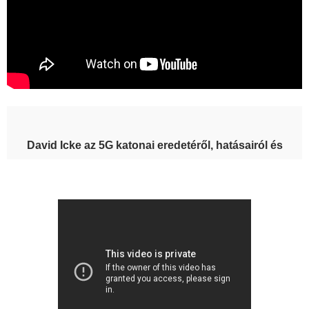
David Icke az 5G katonai eredetéről, hatásairól és
veszélyeiről tárja fel az igazságot