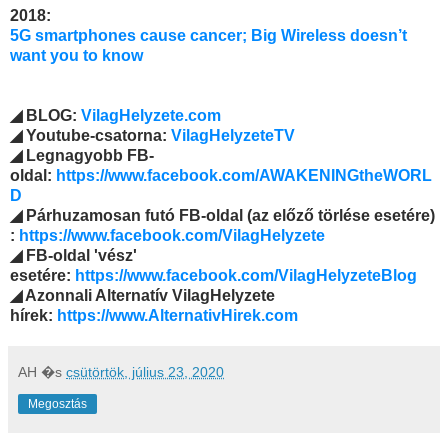
2018:
5G smartphones cause cancer; Big Wireless doesn’t
want you to know
◢ BLOG:
VilagHelyzete.com
◢ Youtube-csatorna:
VilagHelyzeteTV
◢ Legnagyobb FB-
oldal:
https://www.facebook.com/AWAKENINGtheWORL
D
◢ Párhuzamosan futó FB-oldal (az előző törlése esetére)
:
https://www.facebook.com/VilagHelyzete
◢ FB-oldal 'vész'
esetére:
https://www.facebook.com/VilagHelyzeteBlog
◢ Azonnali Alternatív VilagHelyzete
hírek:
https://www.AlternativHirek.com
AH
�s
csütörtök, július 23, 2020
Megosztás