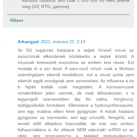
károsító hatásról, ami csak 1 000 000 Hz felett jelenik
meg (UV, RTG, gamma).
Válasz
Arkangyal
2021. március 21. 2:13
Az 5G sugárzás hatására a sejtek hírvivő rns-ei az
exoszómák elkezdenek közlekedni a sejtek között. A
vírusnak kinevezett exoszóma az emberi test része. Ezt
mutatja ki a pcr teszt. A sars-cov2 vírust csak a Wuhani
számtógépen sikerült modellezni, ezt a vírust azóta sem
sikerült egyik országnak sem azonosítani. Az influenza a és
b fajtáit tudták csak megtalálni. A koronavírusok
mindenkiben jelen vannak, de csak időszakosan, s a
legyengült szervezetben lép fel nátha, hörghurut,
tüdőgyulladás formában. Ellenszere a hydroxychloroquine,
ami egy malária elleni kinin gyógyszer. A másik hatásos
gyógyszer az ivermectin, ami egy vírusölő, féregirtó, ezt
ennek előtt állatokon használták, de már van emberi
felhasználásra is. Az oltások NEM vakcinák! mRNS ez az
oltás, ami programozza a sejteket immunválaszra,