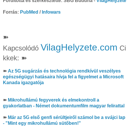
Fordította és szerkesztette: SBG Buddha -
VilagHelyzete
Forrás:
PubMed
/
Infowars
➽
VilagHelyzete.com
Kapcsolódó
Ci
kkek: ➽
➽
Az 5G sugárzás és technológia rendkívül veszélyes
egészségügyi hatásaira hívja fel a figyelmet a Microsoft
Kanada igazgatója
➽
Mikrohullámú fegyverek és elmekontroll a
gyakorlatban - Német dokumentumfilm magyar felirattal
➽
Már az 5G első genfi sérültjeiről számol be a svájci lap
- "Mint egy mikrohullámú sütőben!"