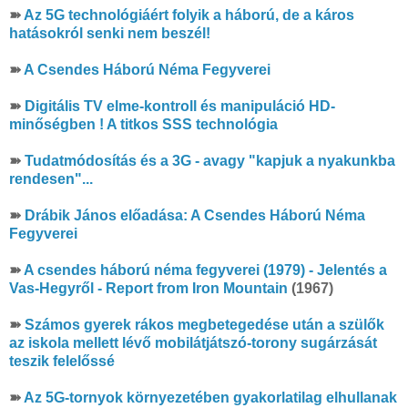
➽
Az 5G technológiáért folyik a háború, de a káros
hatásokról senki nem beszél!
➽
A Csendes Háború Néma Fegyverei
➽
Digitális TV elme-kontroll és manipuláció HD-
minőségben ! A titkos SSS technológia
➽
Tudatmódosítás és a 3G - avagy "kapjuk a nyakunkba
rendesen"...
➽
Drábik János előadása: A Csendes Háború Néma
Fegyverei
➽
A csendes háború néma fegyverei (1979) - Jelentés a
Vas-Hegyről - Report from Iron Mountain
(1967)
➽
Számos gyerek rákos megbetegedése után a szülők
az iskola mellett lévő mobilátjátszó-torony sugárzását
teszik felelőssé
➽
Az 5G-tornyok környezetében gyakorlatilag elhullanak