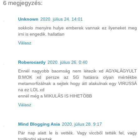
6 megjegyzés:
Unknown
2020. július 24. 14:01
sokkolo menyire hulye emberek vannak ez ilyeneket meg
irni is engedik. hallatlan
Válasz
Roberocardy
2020. július 26. 0:40
Ennél nagyobb baomság nem létezik xd AGYALÁGYULT
B:MOK xd persze az 5G hatásra olyan mértékbe
metamorfizálnak a sejtek hogy átt alakulnak egy VIRUSSÁ
na ez LOL xd
ennél még a MIKULÁS IS HIHETÖBB
Válasz
Mind Blogging Asia
2020. július 28. 9:17
Pár nap alatt le is vették. Vagy viccből tették fel, vagy
trollkodni akartak.