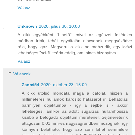
Válasz
Unknown
2020. július 30. 10:08
A cikk egyébként "hihető", mivel az egészet feltételes
módban írták, tehát egyáltalán nincsenek meggyőződve
róla, hogy igaz. Magyarul a cikk ne mahzudik, egy kvázi
lehetséges "sci-fi" teória eddig, ami nincs bizonyítva.
Válasz
Válaszok
Zsomi54
2020. október 23. 15:09
A cikk utolsó mondata maga a cáfolat, hiszen a
milliméteres hullámok károsító hatásáról ír. Behatolás
bármilyen objektumba - így a sejtbe is - akkor
lehetséges, amikor az adott sugárzás hullámhossza
kisebb a befogadó objektum méreténél. Sejtméreteink
átlagosan 0,01 mm-es nagyságrendben mozognak, így
könnyen belátható, hogy szó sem lehet semmiféle