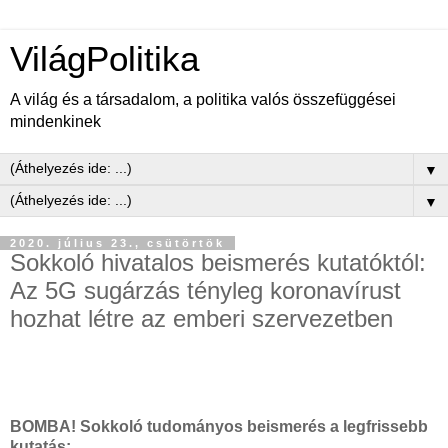
VilágPolitika
A világ és a társadalom, a politika valós összefüggései
mindenkinek
▼
▼
2020. július 23., csütörtök
Sokkoló hivatalos beismerés kutatóktól:
Az 5G sugárzás tényleg koronavírust
hozhat létre az emberi szervezetben
BOMBA! Sokkoló tudományos beismerés a legfrissebb
kutatás: