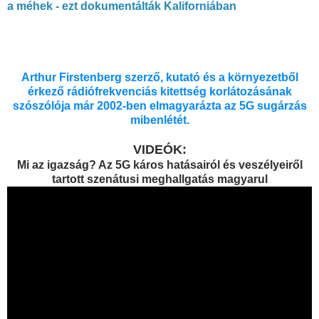
a méhek - ezt dokumentálták Kaliforniában
Arthur Firstenberg szerző, kutató és a környezetből
érkező rádiófrekvenciás kitettség korlátozásának
szószólója már 2002-ben elmagyarázta az 5G sugárzás
mibenlétét.
VIDEÓK:
Mi az igazság? Az 5G káros hatásairól és veszélyeiről
tartott szenátusi meghallgatás magyarul