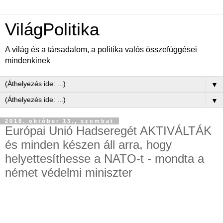
VilágPolitika
A világ és a társadalom, a politika valós összefüggései
mindenkinek
▼
▼
2018. október 13., szombat
Európai Unió Hadseregét AKTIVÁLTÁK
és minden készen áll arra, hogy
helyettesíthesse a NATO-t - mondta a
német védelmi miniszter