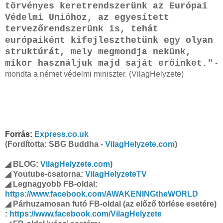
törvényes keretrendszerünk az Európai
Védelmi Unióhoz, az egyesített
tervezőrendszerünk is, tehát
európaiként kifejleszthetünk egy olyan
struktúrát, mely megmondja nekünk,
mikor használjuk majd saját erőinket."
-
mondta a német védelmi miniszter. (VilagHelyzete)
Forrás:
Express.co.uk
(Fordította: SBG Buddha -
VilagHelyzete.com
)
◢ BLOG:
VilagHelyzete.com
)
◢ Youtube-csatorna:
VilagHelyzeteTV
◢ Legnagyobb FB-oldal:
https://www.facebook.com/AWAKENINGtheWORLD
◢ Párhuzamosan futó FB-oldal (az előző törlése esetére)
:
https://www.facebook.com/VilagHelyzete