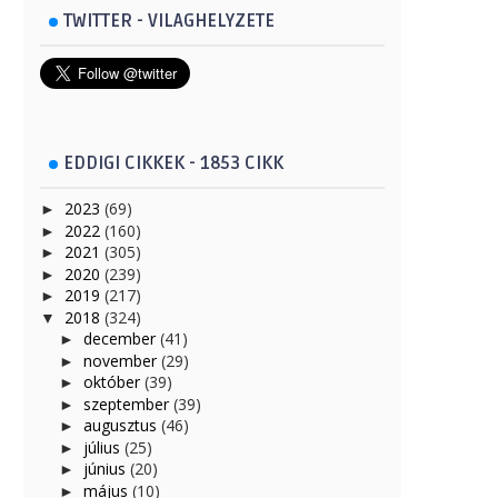
TWITTER - VILAGHELYZETE
EDDIGI CIKKEK - 1853 CIKK
2023
(69)
►
2022
(160)
►
2021
(305)
►
2020
(239)
►
2019
(217)
►
2018
(324)
▼
december
(41)
►
november
(29)
►
október
(39)
►
szeptember
(39)
►
augusztus
(46)
►
július
(25)
►
június
(20)
►
május
(10)
►