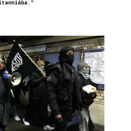
ritanniába."