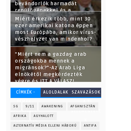
bevándorlók harmadát
repülőgépekkel és a
törvényeket megsértve
Miért érkezik több, mint 30
hozták be-derült ki az adatok
ezer amerikai katona éppen
kikérése után.
most Európába, amikor vírus-
vészhelyzet van mindenhol?
"Miért nem a gazdag arab
országokba mennek a
migránsok?"-Az Arab Liga
elnökétől megkérdezték
végre és ITT A VÁLASZ!
CÍMKÉK -
ALOLDALAK
SZAVAZÁSOK
TÉMÁK -
- A TI
5G
9/11
AWAKENING
AFGANISZTÁN
HELYSZÍNEK -
VÉLEMÉNYETE
AFRIKA
AGYHALOTT
SZEMÉLYEK
K
ALTERNATÍV MÉDIA ELLENI HÁBORÚ
ANTIFA