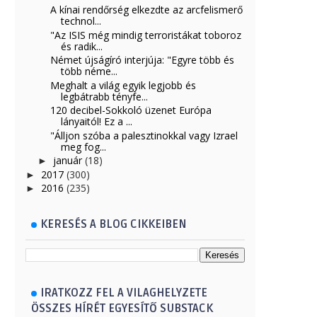
A kínai rendőrség elkezdte az arcfelismerő
technol...
"Az ISIS még mindig terroristákat toboroz
és radik...
Német újságíró interjúja: "Egyre több és
több néme...
Meghalt a világ egyik legjobb és
legbátrabb tényfe...
120 decibel-Sokkoló üzenet Európa
lányaitól! Ez a ...
"Álljon szóba a palesztinokkal vagy Izrael
meg fog...
január
(18)
►
2017
(300)
►
2016
(235)
►
KERESÉS A BLOG CIKKEIBEN
IRATKOZZ FEL A VILAGHELYZETE
ÖSSZES HÍRÉT EGYESÍTŐ SUBSTACK