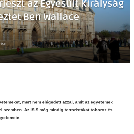
rjeszt az Egyesült Királyság
eztet Ben Wallace
rism,
egyetemeket, mert nem elégedett azzal, amit az egyetemek
kel szemben.
Az ISIS még mindig terroristákat toboroz és
egyetemein.