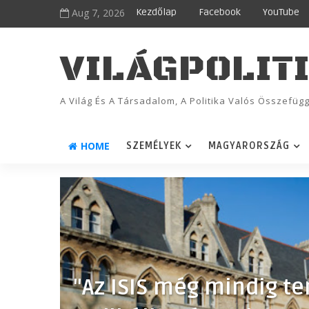
Aug 7, 2026
Kezdőlap
Facebook
YouTube
VILÁGPOLIT
A Világ És A Társadalom, A Politika Valós Összefü
HOME
SZEMÉLYEK
MAGYARORSZÁG
"Az ISIS még mindig te