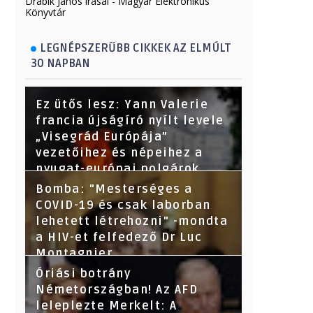
Drábik János írásai - Magyar Elektronikus
Könyvtár
LEGNÉPSZERŰBB CIKKEK AZ ELMÚLT
30 NAPBAN
Ez ütős lesz: Yann Valerie
francia újságíró nyílt levele
„Visegrád Európája”
vezetőihez és népeihez a
nyugat-európai polgárok
nevében - Segítsetek!
Bomba: "Mesterséges a
COVID-19 és csak laborban
lehetett létrehozni" -mondta
a HIV-et felfedező Dr Luc
Montagnier
Óriási botrány
Németországban! Az AFD
leleplezte Merkelt: A