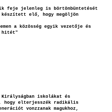
ik feje jelenleg is börtönbüntetését
 készített elő, hogy megöljön
temen a közösség egyik vezetője és
 hitét"
 Királyságban iskolákat és
, hogy elterjesszék radikális
enerációt vonzzanak magukhoz,