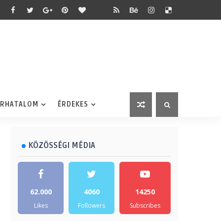
ÉRHATALOM
ÉRDEKES
KÖZÖSSÉGI MÉDIA
62.000
4060
14250
Likes
Followers
Subscribes