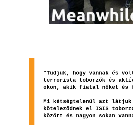
"Tudjuk, hogy vannak és vol
terrorista toborzók és aktí
okon, akik fiatal nőket és 
Mi kétségtelenül azt látjuk
köteleződnek el ISIS toborz
között és nagyon sokan vann