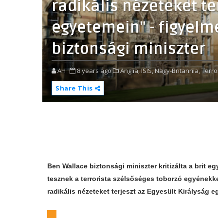
radikális nézeteket te
egyetemein" - figyelm
biztonsági miniszter
AH
8 years ago
Anglia,
ISIS,
Nagy-Britannia,
Terro
Share This
Ben Wallace biztonsági miniszter kritizálta a brit 
tesznek a terrorista szélsőséges toborzó egyének
radikális nézeteket terjeszt az Egyesült Királyság 