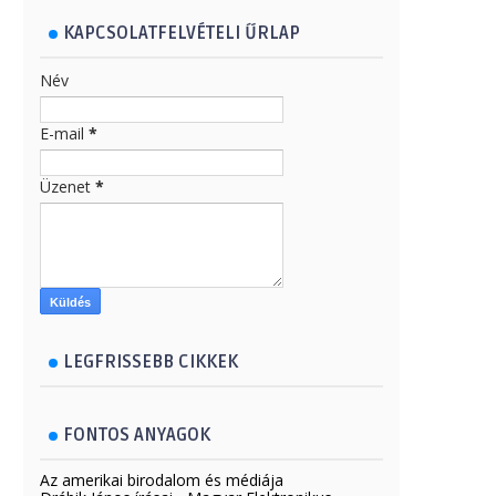
KAPCSOLATFELVÉTELI ŰRLAP
Név
E-mail
*
Üzenet
*
LEGFRISSEBB CIKKEK
FONTOS ANYAGOK
Az amerikai birodalom és médiája