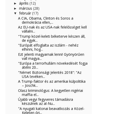
április
(12)
►
március
(28)
►
február
(17)
▼
A CIA, Obama, Clinton és Soros a
demokrácia ellen,...
Az EU-nak és az USA-nak felelősséget kell
vállalni...
"Trump közel-keleti béketerve készen áll,
de egyik...
"Európát elfoglalta az iszlám - nehéz
elhinni, hog...
Ezt jelenti magyarnak lenni! Gyönyörűen
vall magya...
"Európa a terrorhullám növekedését fogja
átélni 20...
"Német Biztonsági Jelentés 2018": "Az
USA tevéken...
A Trump-faktor és az amerikai külpolitika
– Joschk...
Olasz kriminológus: A kegyetlen nigériai
maffia el...
Újabb vegyi fegyveres támadásra
készülnek az al-Nu...
"A nyugati katonai beavatkozás a Közel-
Keleten óri...