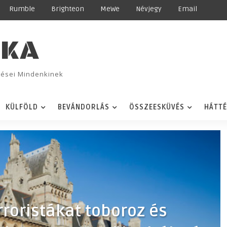
Rumble
Brighteon
MeWe
Névjegy
Email
IKA
ggései Mindenkinek
KÜLFÖLD
BEVÁNDORLÁS
ÖSSZEESKÜVÉS
HÁTT
rroristákat toboroz és