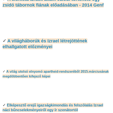
zsidó tábornok fiának előadásában - 2014 Genf
✓
A világháborúk és Izrael létrejöttének
elhallgatott előzményei
✓
A világ utolsó elnyomó apartheid-rendszeréből 2015.márciusának
megdöbbentően kifejező képei
✓
Elképesztő erejű igazságkimondás és felszólalás Izrael
náci bűncselekményeiről egy ír szenátortól