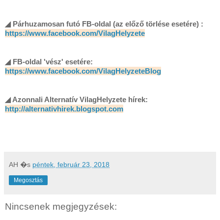
◢ Párhuzamosan futó FB-oldal (az előző törlése esetére) :
https://www.facebook.com/VilagHelyzete
◢ FB-oldal 'vész' esetére:
https://www.facebook.com/VilagHelyzeteBlog
◢ Azonnali Alternatív VilagHelyzete hírek:
http://alternativhirek.blogspot.com
AH
�s
péntek, február 23, 2018
Megosztás
Nincsenek megjegyzések: