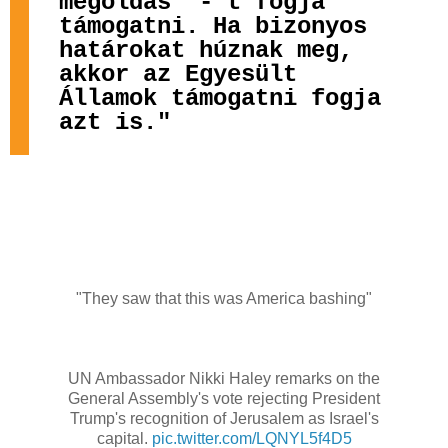
megoldás' - t fogja
támogatni. Ha bizonyos
határokat húznak meg,
akkor az Egyesült
Államok támogatni fogja
azt is."
"They saw that this was America bashing"
UN Ambassador Nikki Haley remarks on the
General Assembly's vote rejecting President
Trump's recognition of Jerusalem as Israel's
capital.
pic.twitter.com/LQNYL5f4D5