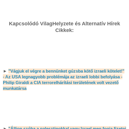
Kapcsolódó VilagHelyzete és Alternatív Hírek
Cikkek:
►
"Vágjuk el végre a bennünket gúzsba kötő izraeli kötelet!"
- Az USA legnagyobb problémája az izraeli lobbi befolyása -
Philip Giraldi a CIA terrorelhárítási területének volt vezető
munkatársa
►
"Álljon szóba a palesztinokkal vagy Izrael meg fogja fizetni