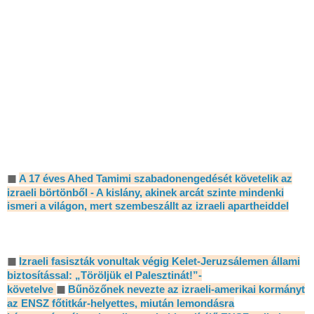
◼
A 17 éves Ahed Tamimi szabadonengedését követelik az
izraeli börtönből - A kislány, akinek arcát szinte mindenki
ismeri a világon, mert szembeszállt az izraeli apartheiddel
◼
Izraeli fasiszták vonultak végig Kelet-Jeruzsálemen állami
biztosítással: „Töröljük el Palesztinát!”-
követelve
◼
Bűnözőnek nevezte az izraeli-amerikai kormányt
az ENSZ főtitkár-helyettes, miután lemondásra