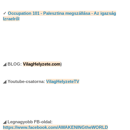
✓
Occupation 101 - Palesztina megszállása - Az igazság
Izraelről
◢ BLOG:
VilagHelyzete.com
)
◢
Youtube-csatorna:
VilagHelyzeteTV
◢ Legnagyobb FB-oldal:
https://www.facebook.com/AWAKENINGtheWORLD