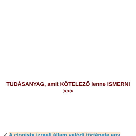
TUDÁSANYAG, amit KÖTELEZŐ lenne ISMERNI
>>>
✓
A cionista izraeli állam valódi története egy