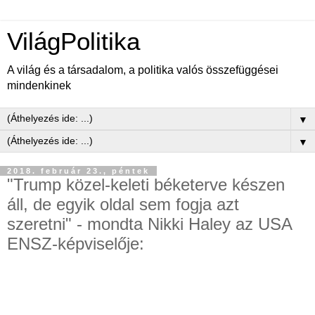
VilágPolitika
A világ és a társadalom, a politika valós összefüggései
mindenkinek
▼
▼
2018. február 23., péntek
"Trump közel-keleti béketerve készen
áll, de egyik oldal sem fogja azt
szeretni" - mondta Nikki Haley az USA
ENSZ-képviselője: