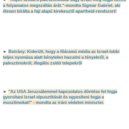
a folyamatos megszállás árát."-mondta Sigmar Gabriel, aki
élesen bírálta a faji alapú kirekesztő apartheid-rendszert!
►
Botrány: Kiderült, hogy a főáramú média az Izrael-lobbi
teljes nyomása alatt kénytelen hazudni a tényekről, a
palesztinokról, illegális zsidó telepekről
►
"Az USA Jeruzsálemmel kapcsolatos döntése fel fogja
gyorsítani Izrael elpusztítását és egyesíteni fogja a
muszlimokat!" - mondta az iráni védelmi miniszter.