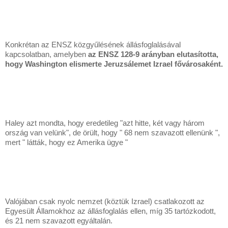
Konkrétan az ENSZ közgyűlésének állásfoglalásával
kapcsolatban, amelyben
az ENSZ 128-9 arányban elutasította,
hogy Washington elismerte Jeruzsálemet Izrael fővárosaként.
Haley azt mondta, hogy eredetileg "azt hitte, két vagy három
ország van velünk", de örült, hogy " 68 nem szavazott ellenünk ",
mert " látták, hogy ez Amerika ügye "
Valójában csak nyolc nemzet (köztük Izrael) csatlakozott az
Egyesült Államokhoz az állásfoglalás ellen, míg 35 tartózkodott,
és 21 nem szavazott egyáltalán.