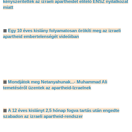
kényszerítették az izraeli apartheidet elítélő ENSZ nyilatkozat
miatt
◼
Egy 10 éves kislány folyamatosan örökíti meg az izraeli
apartheid embertelenségét videóiban
◼
Mondjátok meg Netanyahunak...- Muhammad Ali
temetéséről üzentek az apartheid-Izraelnek
◼
A 12 éves kislányt 2,5 hónap fogva tartás után engedte
szabadon az izraeli apartheid-rendszer