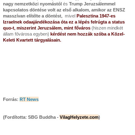
nagy nemzetközi nyomástól
és
Trump Jeruzsálemmel
kapcsolatos döntése volt az első alkalom, amikor az ENSZ
masszívan elítélte a döntést,
mivel
Palesztina 1947-es
Izraelnek odaajándékozása óta ez a lépés felrúgta a status
quo-t, miszerint Jeruzsálem, mint főváros
(hiszen mindkét
állam fővárosa egyben)
kérdést nem hozzák szóba a Közel-
Keleti Kvartett tárgyalásain.
Forrás:
RT News
(Fordította: SBG Buddha -
VilagHelyzete.com
)