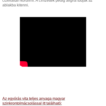
cizelláltan körülírni. A címzettek pedig aligha tudják az
ablakba kitenni.
Az egyórás vita teljes anyaga magyar
szinkrontolmácsolással itt található: