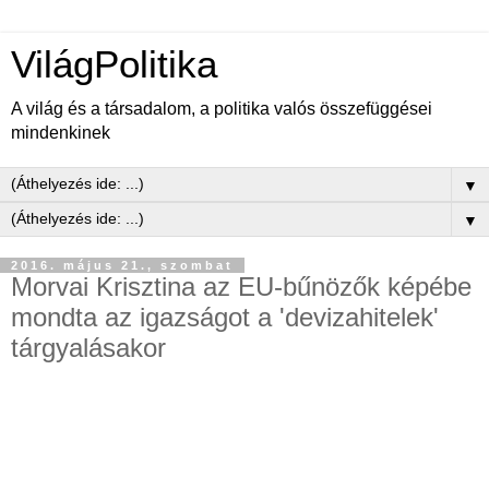
VilágPolitika
A világ és a társadalom, a politika valós összefüggései
mindenkinek
▼
▼
2016. május 21., szombat
Morvai Krisztina az EU-bűnözők képébe
mondta az igazságot a 'devizahitelek'
tárgyalásakor