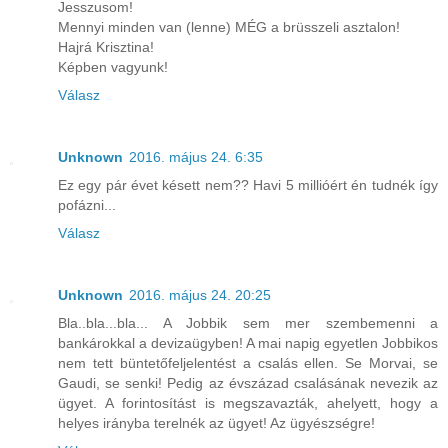
Jesszusom!
Mennyi minden van (lenne) MÉG a brüsszeli asztalon!
Hajrá Krisztina!
Képben vagyunk!
Válasz
Unknown
2016. május 24. 6:35
Ez egy pár évet késett nem?? Havi 5 millióért én tudnék így
pofázni...
Válasz
Unknown
2016. május 24. 20:25
Bla..bla...bla... A Jobbik sem mer szembemenni a
bankárokkal a devizaügyben! A mai napig egyetlen Jobbikos
nem tett büntetőfeljelentést a csalás ellen. Se Morvai, se
Gaudi, se senki! Pedig az évszázad csalásának nevezik az
ügyet. A forintosítást is megszavazták, ahelyett, hogy a
helyes irányba terelnék az ügyet! Az ügyészségre!