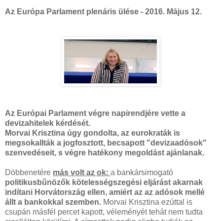
Az Európa Parlament plenáris ülése - 2016. Május 12.
Az Európai Parlament végre napirendjére vette a
devizahitelek kérdését.
Morvai Krisztina úgy gondolta, az eurokraták is
megsokallták a jogfosztott, becsapott "devizaadósok"
szenvedéseit, s végre hatékony megoldást ajánlanak.
Döbbenetére
más volt az ok:
a bankársimogató
politikusbűnözők kötelességszegési eljárást akarnak
indítani Horvátország ellen, amiért az az adósok mellé
állt a bankokkal szemben.
Morvai Krisztina ezúttal is
csupán másfél percet kapott, véleményét tehát nem tudta