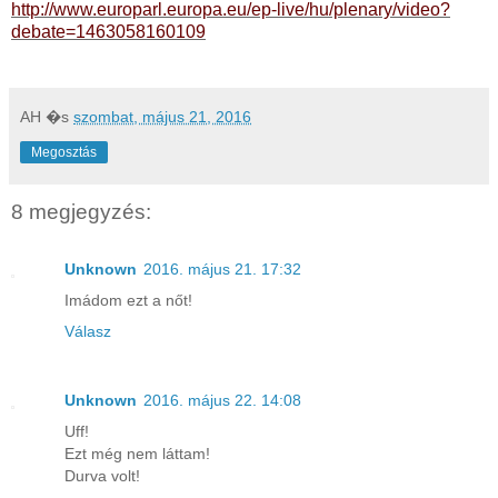
http://www.europarl.europa.eu/ep-live/hu/plenary/video?
debate=1463058160109
AH
�s
szombat, május 21, 2016
Megosztás
8 megjegyzés:
Unknown
2016. május 21. 17:32
Imádom ezt a nőt!
Válasz
Unknown
2016. május 22. 14:08
Uff!
Ezt még nem láttam!
Durva volt!