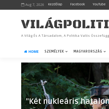
Aug 7, 2026
Kezdőlap
Facebook
YouTube
VILÁGPOLIT
A Világ És A Társadalom, A Politika Valós Összefü
HOME
SZEMÉLYEK
MAGYARORSZÁG
"Két nukleáris hatalo