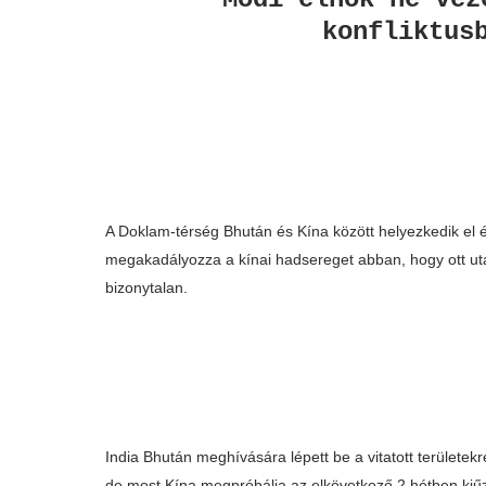
konfliktus
A Doklam-térség Bhután és Kína között helyezkedik el é
megakadályozza a kínai hadsereget abban, hogy ott utat
bizonytalan.
India Bhután meghívására lépett be a vitatott területekr
de most Kína megpróbálja az elkövetkező 2 hétben kiű