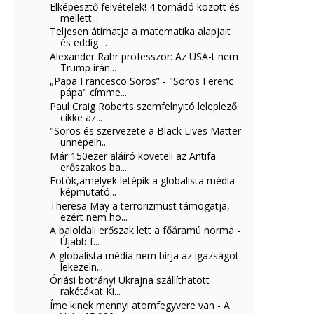
Elképesztő felvételek! 4 tornádó között és
mellett...
Teljesen átírhatja a matematika alapjait
és eddig ...
Alexander Rahr professzor: Az USA-t nem
Trump irán...
„Papa Francesco Soros” - "Soros Ferenc
pápa" címme...
Paul Craig Roberts szemfelnyitó leleplező
cikke az...
"Soros és szervezete a Black Lives Matter
ünnepelh...
Már 150ezer aláíró követeli az Antifa
erőszakos ba...
Fotók,amelyek letépik a globalista média
képmutató...
Theresa May a terrorizmust támogatja,
ezért nem ho...
A baloldali erőszak lett a főáramú norma -
Újabb f...
A globalista média nem bírja az igazságot
lekezeln...
Óriási botrány! Ukrajna szállíthatott
rakétákat Ki...
Íme kinek mennyi atomfegyvere van - A