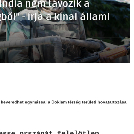
India nem távozik a
ől" - írja a kínai állami
 keveredhet egymással a Doklam térség területi hovatartozása
esse országát felelőtlen