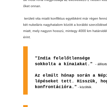
őket onnan.
területi vita miatti konfliktus egyébként már régen fenná
két nukeláris nagyhatalom között a korábbi szerződése
miatt, mely nagyon hosszú, mintegy 4000 km határvidé
érint.
"India felelőtlensége
sokkolta a kínaiakat."
- állíto
Az elmúlt hónap során a Nép
lépéseket tett. Hisszük, ho
konfrontációra."
- közölték.