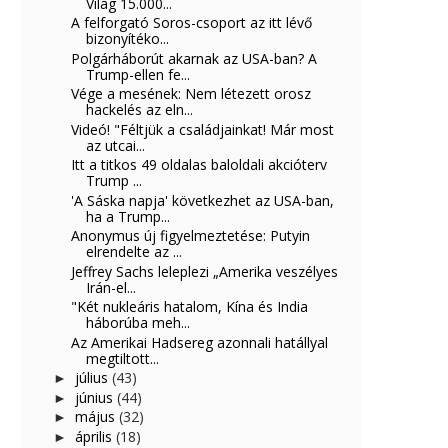
Világ 15.000...
A felforgató Soros-csoport az itt lévő
bizonyítéko...
Polgárháborút akarnak az USA-ban? A
Trump-ellen fe...
Vége a mesének: Nem létezett orosz
hackelés az eln...
Videó! "Féltjük a családjainkat! Már most
az utcai...
Itt a titkos 49 oldalas baloldali akcióterv
Trump ...
'A Sáska napja' következhet az USA-ban,
ha a Trump...
Anonymus új figyelmeztetése: Putyin
elrendelte az ...
Jeffrey Sachs leleplezi „Amerika veszélyes
Irán-el...
"Két nukleáris hatalom, Kína és India
háborúba meh...
Az Amerikai Hadsereg azonnali hatállyal
megtiltott...
július
(43)
►
június
(44)
►
május
(32)
►
április
(18)
►