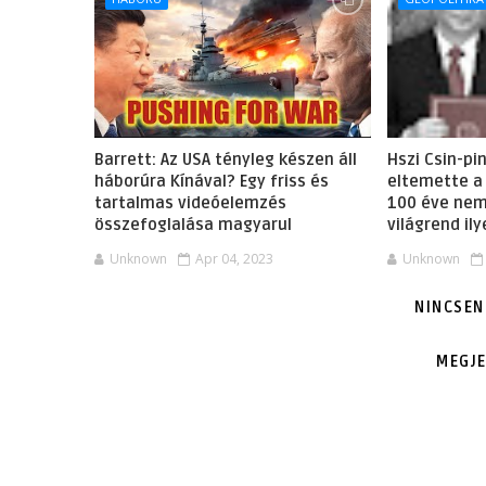
Barrett: Az USA tényleg készen áll
Hszi Csin-pi
háborúra Kínával? Egy friss és
eltemette a
tartalmas videóelemzés
100 éve nem 
összefoglalása magyarul
világrend il
Unknown
Apr 04, 2023
Unknown
NINCSEN
MEGJ