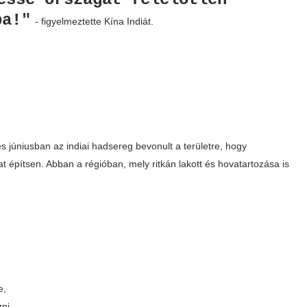
ba!"
- figyelmeztette Kína Indiát.
s júniusban az indiai hadsereg bevonult a területre, hogy
 építsen. Abban a régióban, mely ritkán lakott és hovatartozása is
e,
zni