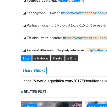
◢
Youtube-csatorna:
VilagHelyzeteTV
◢ Legnagyobb FB-oldal:
https://www.facebook.co
◢ Párhuzamosan futó FB-oldal (az előző törlése esetér
◢ FB-oldal 'vész' esetére:
https://www.facebook.com
◢ Azonnali Alternatív VilagHelyzete hírek:
http://alter
Tags
# Háború
# India
# Kína
Share This
RELATED POST
HÁBORÚ
GEOPOLITIKA