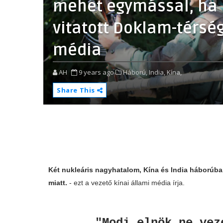
mehet egymással, ha 
vitatott Doklam-térségb
média
AH
9 years ago
Háború,
India,
Kína,
Share This
Két nukleáris nagyhatalom, Kína és India háborúba
miatt.
- ezt a vezető kínai állami média írja.
"Modi elnök ne vez