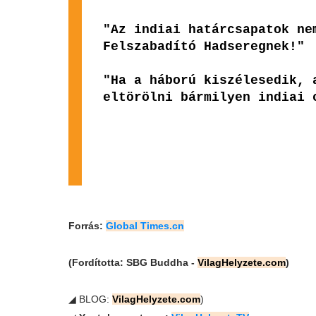
"Az indiai határcsapatok ne
Felszabadító Hadseregnek!"
"Ha a háború kiszélesedik, 
eltörölni bármilyen indiai 
Forrás:
Global Times.cn
(Fordította: SBG Buddha -
VilagHelyzete.com
)
◢ BLOG:
VilagHelyzete.com
)