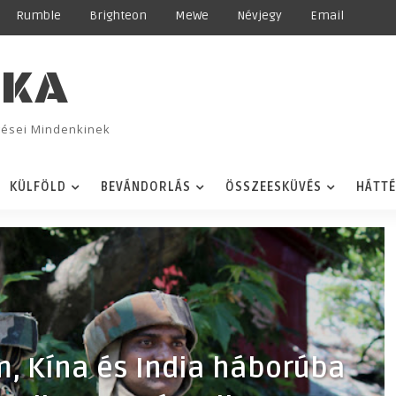
Rumble
Brighteon
MeWe
Névjegy
Email
IKA
ggései Mindenkinek
KÜLFÖLD
BEVÁNDORLÁS
ÖSSZEESKÜVÉS
HÁTT
m, Kína és India háborúba