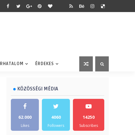
ÉRHATALOM
ÉRDEKES
KÖZÖSSÉGI MÉDIA
62.000
4060
14250
Likes
Followers
Subscribes