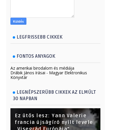
LEGFRISSEBB CIKKEK
FONTOS ANYAGOK
Az amerikai birodalom és médiája
Drábik János írásai - Magyar Elektronikus
Könyvtár
LEGNÉPSZERŰBB CIKKEK AZ ELMÚLT
30 NAPBAN
Ez ütős lesz: Yann Valerie
francia újságíró nyílt levele
„Visegrád Európája”