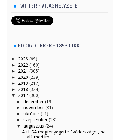
TWITTER - VILAGHELYZETE
EDDIGI CIKKEK - 1853 CIKK
2023
(69)
►
2022
(160)
►
2021
(305)
►
2020
(239)
►
2019
(217)
►
2018
(324)
►
2017
(300)
▼
december
(19)
►
november
(31)
►
október
(11)
►
szeptember
(23)
►
augusztus
(24)
▼
Az USA megfenyegette Svédországot, ha
alá meri írn...