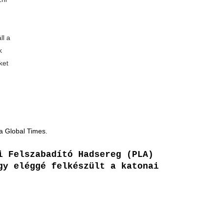
ll a
k
ket
tta Global Times.
i Felszabadító Hadsereg (PLA)
gy eléggé felkészült a katonai