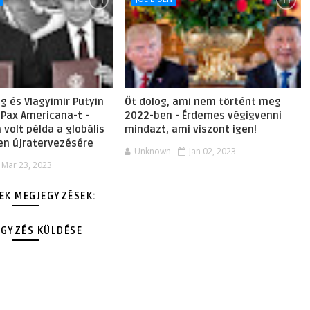
ng és Vlagyimir Putyin
Öt dolog, ami nem történt meg
 Pax Americana-t -
2022-ben - Érdemes végigvenni
volt példa a globális
mindazt, ami viszont igen!
yen újratervezésére
Unknown
Jan 02, 2023
Mar 23, 2023
EK MEGJEGYZÉSEK:
EGYZÉS KÜLDÉSE