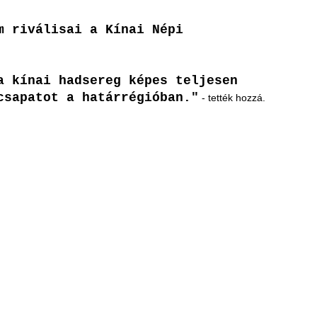
m riválisai a Kínai Népi
a kínai hadsereg képes teljesen
csapatot a határrégióban."
-
tették hozzá.