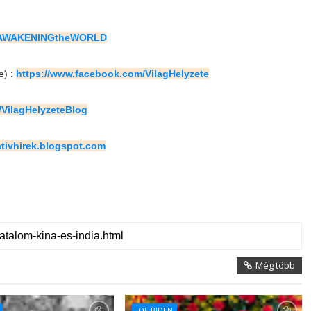
m/AWAKENINGtheWORLD
e) :
https://www.facebook.com/VilagHelyzete
/VilagHelyzeteBlog
nativhirek.blogspot.com
Még több
JOE BIDEN