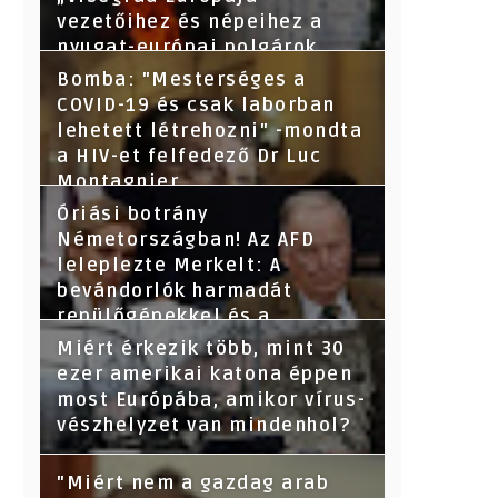
vezetőihez és népeihez a
nyugat-európai polgárok
nevében - Segítsetek!
Bomba: "Mesterséges a
COVID-19 és csak laborban
lehetett létrehozni" -mondta
a HIV-et felfedező Dr Luc
Montagnier
Óriási botrány
Németországban! Az AFD
leleplezte Merkelt: A
bevándorlók harmadát
repülőgépekkel és a
törvényeket megsértve
Miért érkezik több, mint 30
hozták be-derült ki az adatok
ezer amerikai katona éppen
kikérése után.
most Európába, amikor vírus-
vészhelyzet van mindenhol?
"Miért nem a gazdag arab