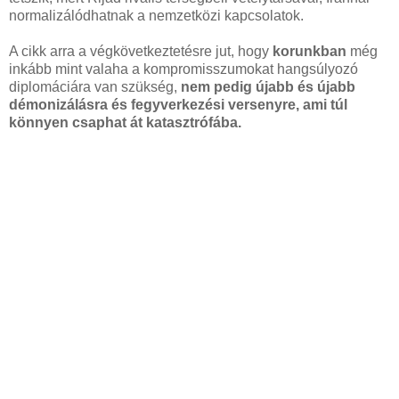
normalizálódhatnak a nemzetközi kapcsolatok.
A cikk arra a végkövetkeztetésre jut, hogy
korunkban
még
inkább mint valaha a kompromisszumokat hangsúlyozó
diplomáciára van szükség,
nem pedig újabb és újabb
démonizálásra és fegyverkezési versenyre, ami túl
könnyen csaphat át katasztrófába.