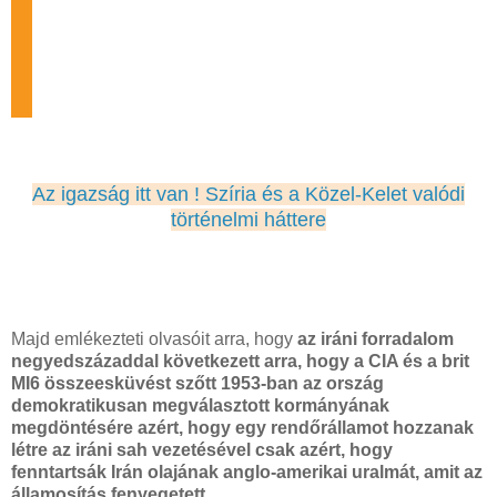
Az igazság itt van ! Szíria és a Közel-Kelet valódi
történelmi háttere
Majd emlékezteti olvasóit arra, hogy
az iráni forradalom
negyedszázaddal következett arra, hogy a CIA és a brit
MI6 összeesküvést szőtt 1953-ban az ország
demokratikusan megválasztott kormányának
megdöntésére azért, hogy egy rendőrállamot hozzanak
létre az iráni sah vezetésével csak azért, hogy
fenntartsák Irán olajának anglo-amerikai uralmát, amit az
államosítás fenyegetett.