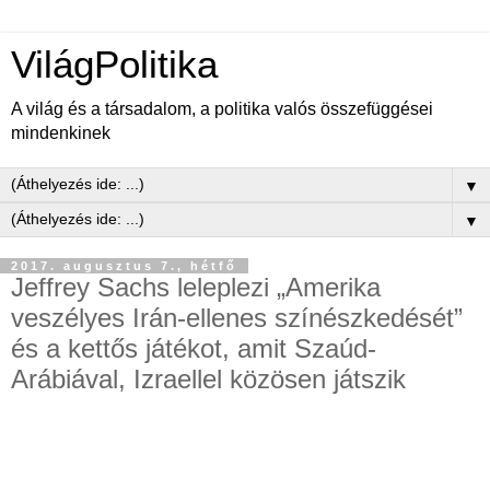
VilágPolitika
A világ és a társadalom, a politika valós összefüggései
mindenkinek
▼
▼
2017. augusztus 7., hétfő
Jeffrey Sachs leleplezi „Amerika
veszélyes Irán-ellenes színészkedését”
és a kettős játékot, amit Szaúd-
Arábiával, Izraellel közösen játszik