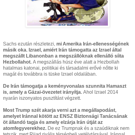
Sachs ezután részletezi,
mi Amerika Irán-ellenességének
másik oka. Izrael, amiért Irán támogatta az Izrael által
megszállt Libanonban a megszállóknak ellenálló síita
Hezbollahot.
A megszállás húsz éve alatt a Hezbollah
hatalmas katonai, politikai és társadalmi erővé nőtte ki
magát és továbbra is tüske Izrael oldalában.
De Irán támogatja a keményvonalas szunnita Hamaszt
is, amely a Gázai-övezetet irányítja.
Ahol Izrael 2014
nyarán iszonyatos pusztítást végzett.
Most Trump szét akarja verni azt a megállapodást,
amelyet Iránnal kötött az ENSZ Biztonsági Tanácsának
öt állandó tagja és amely elzárja Irán útját az
atomfegyverekhez.
De ez Trumpnak és a szaúdiknak nem
tetszik, mert Rijad rivális térségbeli vetélytársával, Iránnal