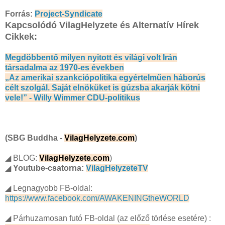
Forrás:
Project-Syndicate
Kapcsolódó VilagHelyzete és Alternatív Hírek
Cikkek:
Megdöbbentő milyen nyitott és világi volt Irán
társadalma az 1970-es években
„Az amerikai szankciópolitika egyértelműen háborús
célt szolgál. Saját elnöküket is gúzsba akarják kötni
vele!” - Willy Wimmer CDU-politikus
(SBG Buddha -
VilagHelyzete.com
)
◢ BLOG:
VilagHelyzete.com
)
◢
Youtube-csatorna:
VilagHelyzeteTV
◢ Legnagyobb FB-oldal:
https://www.facebook.com/AWAKENINGtheWORLD
◢ Párhuzamosan futó FB-oldal (az előző törlése esetére) :