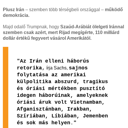
Plusz Irán
– szemben több térségbeli országgal –
működő
demokrácia.
Majd odalő Trumpnak, hogy
Szaúd-Arábiát ölelgeti Iránnal
szemben csak azért, mert Rijad megígérte, 110 milliárd
dollár értékű fegyvert vásárol Amerikától.
"Az Irán elleni háborús
retorika
,
sajnos
írja Sachs,
folytatása az amerikai
külpolitika abszurd, tragikus
és óriási mértékben pusztító
idegen háborúinak, amelyeknek
óriási áruk volt Vietnamban,
Afganisztánban, Irakban,
Szíriában, Líbiában, Jemenben
és sok más helyen."