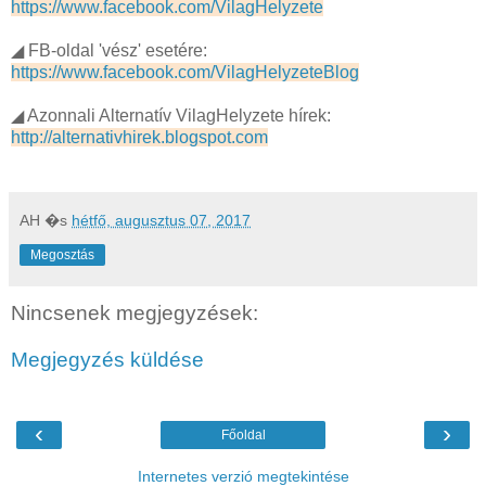
https://www.facebook.com/VilagHelyzete
◢ FB-oldal 'vész' esetére:
https://www.facebook.com/VilagHelyzeteBlog
◢ Azonnali Alternatív VilagHelyzete hírek:
http://alternativhirek.blogspot.com
AH
�s
hétfő, augusztus 07, 2017
Megosztás
Nincsenek megjegyzések:
Megjegyzés küldése
‹
›
Főoldal
Internetes verzió megtekintése