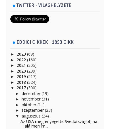
TWITTER - VILAGHELYZETE
EDDIGI CIKKEK - 1853 CIKK
2023
(69)
►
2022
(160)
►
2021
(305)
►
2020
(239)
►
2019
(217)
►
2018
(324)
►
2017
(300)
▼
december
(19)
►
november
(31)
►
október
(11)
►
szeptember
(23)
►
augusztus
(24)
▼
Az USA megfenyegette Svédországot, ha
alá meri írn...