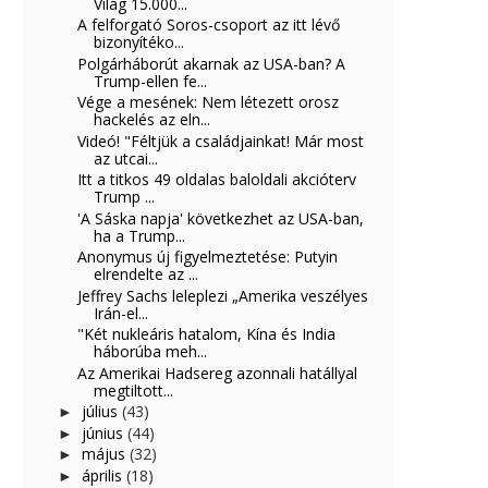
Világ 15.000...
A felforgató Soros-csoport az itt lévő
bizonyítéko...
Polgárháborút akarnak az USA-ban? A
Trump-ellen fe...
Vége a mesének: Nem létezett orosz
hackelés az eln...
Videó! "Féltjük a családjainkat! Már most
az utcai...
Itt a titkos 49 oldalas baloldali akcióterv
Trump ...
'A Sáska napja' következhet az USA-ban,
ha a Trump...
Anonymus új figyelmeztetése: Putyin
elrendelte az ...
Jeffrey Sachs leleplezi „Amerika veszélyes
Irán-el...
"Két nukleáris hatalom, Kína és India
háborúba meh...
Az Amerikai Hadsereg azonnali hatállyal
megtiltott...
július
(43)
►
június
(44)
►
május
(32)
►
április
(18)
►