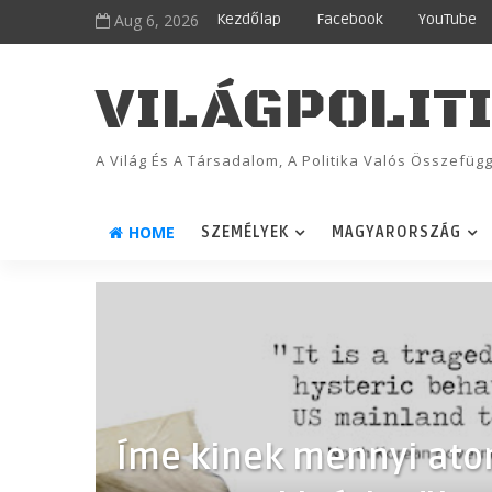
Aug 6, 2026
Kezdőlap
Facebook
YouTube
VILÁGPOLIT
A Világ És A Társadalom, A Politika Valós Összefü
HOME
SZEMÉLYEK
MAGYARORSZÁG
Íme kinek mennyi atom