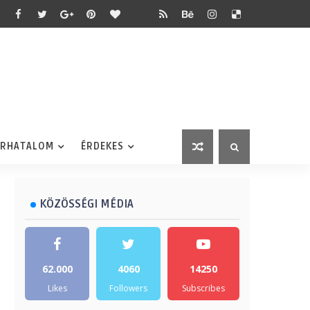
ÉRHATALOM
ÉRDEKES
KÖZÖSSÉGI MÉDIA
62.000
4060
14250
Likes
Followers
Subscribes