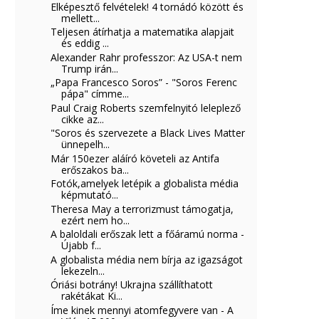
Elképesztő felvételek! 4 tornádó között és
mellett...
Teljesen átírhatja a matematika alapjait
és eddig ...
Alexander Rahr professzor: Az USA-t nem
Trump irán...
„Papa Francesco Soros” - "Soros Ferenc
pápa" címme...
Paul Craig Roberts szemfelnyitó leleplező
cikke az...
"Soros és szervezete a Black Lives Matter
ünnepelh...
Már 150ezer aláíró követeli az Antifa
erőszakos ba...
Fotók,amelyek letépik a globalista média
képmutató...
Theresa May a terrorizmust támogatja,
ezért nem ho...
A baloldali erőszak lett a főáramú norma -
Újabb f...
A globalista média nem bírja az igazságot
lekezeln...
Óriási botrány! Ukrajna szállíthatott
rakétákat Ki...
Íme kinek mennyi atomfegyvere van - A