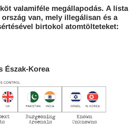
 köt valamiféle megállapodás.
A lista
 ország van, mely illegálisan és a
rtésével birtokol atomtölteteket:
és Észak-Korea