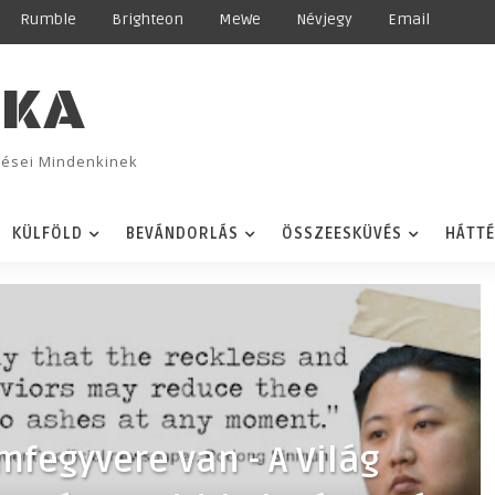
Rumble
Brighteon
MeWe
Névjegy
Email
IKA
ggései Mindenkinek
KÜLFÖLD
BEVÁNDORLÁS
ÖSSZEESKÜVÉS
HÁTT
fegyvere van - A Világ