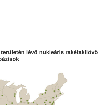
területén lévő nukleáris rakétakilövő
bázisok