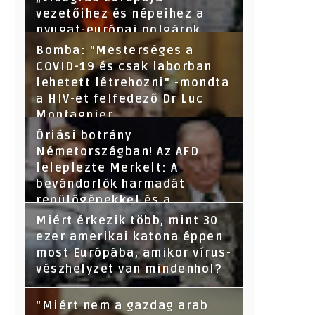
vezetőihez és népeihez a
nyugat-európai polgárok
nevében - Segítsetek!
Bomba: "Mesterséges a
COVID-19 és csak laborban
lehetett létrehozni" -mondta
a HIV-et felfedező Dr Luc
Montagnier
Óriási botrány
Németországban! Az AFD
leleplezte Merkelt: A
bevándorlók harmadát
repülőgépekkel és a
törvényeket megsértve
Miért érkezik több, mint 30
hozták be-derült ki az adatok
ezer amerikai katona éppen
kikérése után.
most Európába, amikor vírus-
vészhelyzet van mindenhol?
"Miért nem a gazdag arab