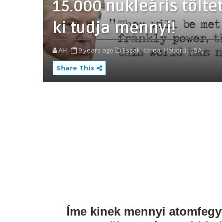
15.000 nukleáris töltet
ki tudja mennyi!
AH
9 years ago
Észak-Korea,
Háború,
USA,
Share This
Íme kinek mennyi atomfegyv