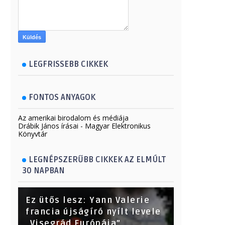
LEGFRISSEBB CIKKEK
FONTOS ANYAGOK
Az amerikai birodalom és médiája
Drábik János írásai - Magyar Elektronikus
Könyvtár
LEGNÉPSZERŰBB CIKKEK AZ ELMÚLT
30 NAPBAN
Ez ütős lesz: Yann Valerie
francia újságíró nyílt levele
„Visegrád Európája”