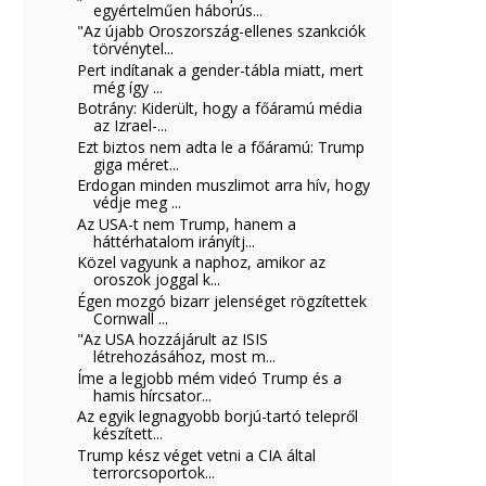
egyértelműen háborús...
"Az újabb Oroszország-ellenes szankciók
törvénytel...
Pert indítanak a gender-tábla miatt, mert
még így ...
Botrány: Kiderült, hogy a főáramú média
az Izrael-...
Ezt biztos nem adta le a főáramú: Trump
giga méret...
Erdogan minden muszlimot arra hív, hogy
védje meg ...
Az USA-t nem Trump, hanem a
háttérhatalom irányítj...
Közel vagyunk a naphoz, amikor az
oroszok joggal k...
Égen mozgó bizarr jelenséget rögzítettek
Cornwall ...
"Az USA hozzájárult az ISIS
létrehozásához, most m...
Íme a legjobb mém videó Trump és a
hamis hírcsator...
Az egyik legnagyobb borjú-tartó telepről
készített...
Trump kész véget vetni a CIA által
terrorcsoportok...