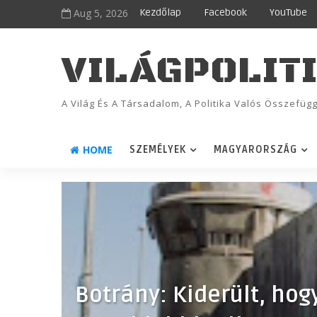
Aug 5, 2026
Kezdőlap
Facebook
YouTube
VILÁGPOLIT
A Világ És A Társadalom, A Politika Valós Összefü
HOME
SZEMÉLYEK
MAGYARORSZÁG
Botrány: Kiderült, ho