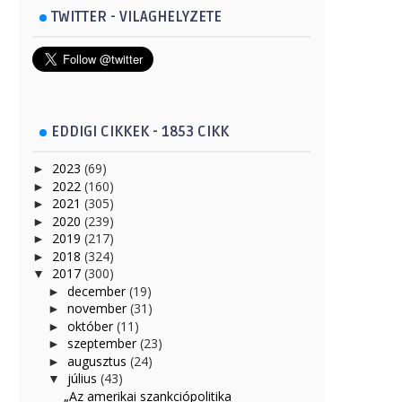
TWITTER - VILAGHELYZETE
EDDIGI CIKKEK - 1853 CIKK
2023
(69)
►
2022
(160)
►
2021
(305)
►
2020
(239)
►
2019
(217)
►
2018
(324)
►
2017
(300)
▼
december
(19)
►
november
(31)
►
október
(11)
►
szeptember
(23)
►
augusztus
(24)
►
július
(43)
▼
„Az amerikai szankciópolitika