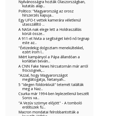
Nyilvánosságra hozták Olaszországban,
kutatás alap...
Politico: “Magyarország az orosz
hírszerzés kapuja...
Egy UFO-t vettek kamerára véletlenül
utasszállító ...
A NASA-nak elege lett a Holdraszállás
körüli össze...
A 911-et hívta a segítséget kérő nő tegnap
este az...
"Évtizedekig dolgoztam menekültekkel,
ezért írom l...
Miért kampányol a Pápa állandóan a
korlátlan beván...
A CNN Fake News hírcsatornán már arról
fröcsögnek,...
"Azzal, hogy Magyarországot
meglátogatja, Netanyah...
5 "Idegen földönkívüli" tetemét találták
meg a Naz...
Csurka már 1994-ben leplezetlenül beszélt
Soros va...
"A Vezúv szörnye előjött" - A tomboló
erdőtüzek fü...
Macron mondatai felrobbantották a