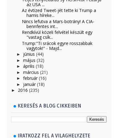
az USA ...
Az évtized Tweet-jét tette ki Trump a
hamis híreke...
Nincs lefutva a Mars-botrány! A CIA-
bennfentes int...
Rendkívül közeli felvétel készült egy
"vastag csík...
Trump:"Ti srácok egyre rosszabbak
vagytok!" - Majd...
június
(44)
►
május
(32)
►
április
(18)
►
március
(21)
►
február
(16)
►
január
(18)
►
2016
(235)
►
KERESÉS A BLOG CIKKEIBEN
IRATKOZZ FEL A VILAGHELYZETE