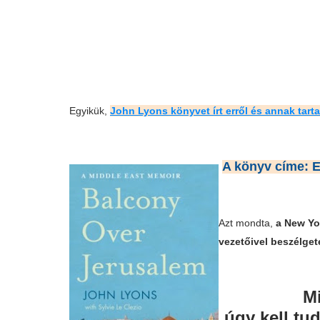
Egyikük,
John Lyons könyvet írt erről és annak tart
A könyv címe: E
Azt mondta,
a New Yor
vezetőivel beszélget
M
úgy kell tu