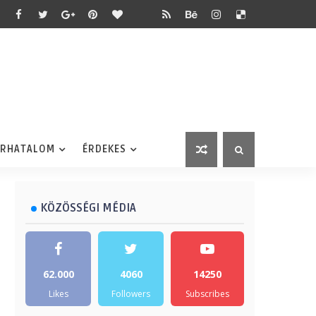
ÉRHATALOM
ÉRDEKES
KÖZÖSSÉGI MÉDIA
62.000
4060
14250
Likes
Followers
Subscribes