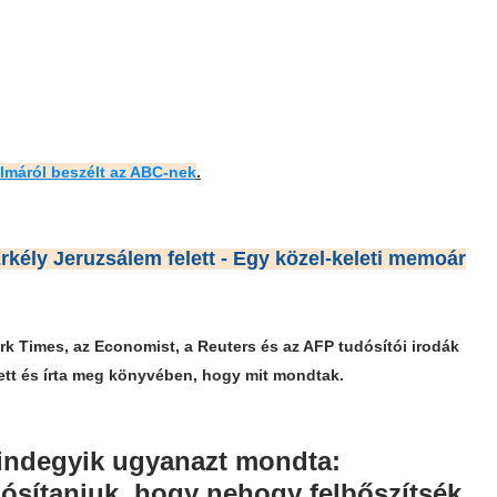
almáról beszélt az ABC-nek
.
rkély Jeruzsálem felett - Egy közel-keleti memoár
k Times, az Economist, a Reuters és az AFP tudósítói irodák
ett és írta meg könyvében, hogy mit mondtak.
indegyik ugyanazt mondta:
dósítaniuk, hogy nehogy felbőszítsék