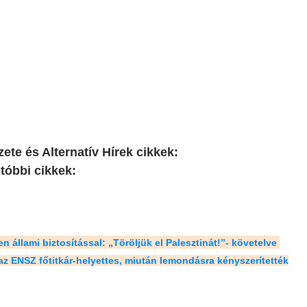
te és Alternatív Hírek cikkek:
tóbbi cikkek:
n állami biztosítással: „Töröljük el Palesztinát!”- követelve
az ENSZ főtitkár-helyettes, miután lemondásra kényszerítették