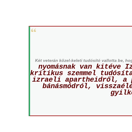
Két veterán közel-keleti tudósító vallotta be, ho
nyomásnak van kitéve I
kritikus szemmel tudósít
izraeli apartheidről, a 
bánásmódról, visszaél
gyilk