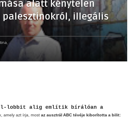
omása alatt kénytelen
 palesztinokról, illegális
tina,
el-lobbit alig említik bírálóan a
kk, amely azt írja, most
az ausztrál ABC tévéje kiborította a bilit: