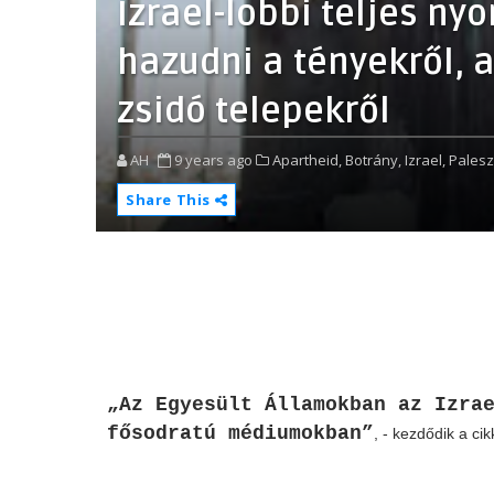
Izrael-lobbi teljes ny
hazudni a tényekről, a
zsidó telepekről
AH
9 years ago
Apartheid,
Botrány,
Izrael,
Palesz
Share This
„Az Egyesült Államokban az Izra
fősodratú médiumokban”
, - kezdődik a ci