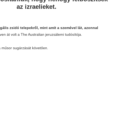
az izraelieket.
legális zsidó telepekről, mint amit a szemével lát, azonnal
éven át volt a The Australian jeruzsálemi tudósítója.
 a műsor sugárzását követően.