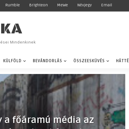
Rumble
Brighteon
MeWe
Névjegy
Email
IKA
ggései Mindenkinek
KÜLFÖLD
BEVÁNDORLÁS
ÖSSZEESKÜVÉS
HÁTT
gy a főáramú média az