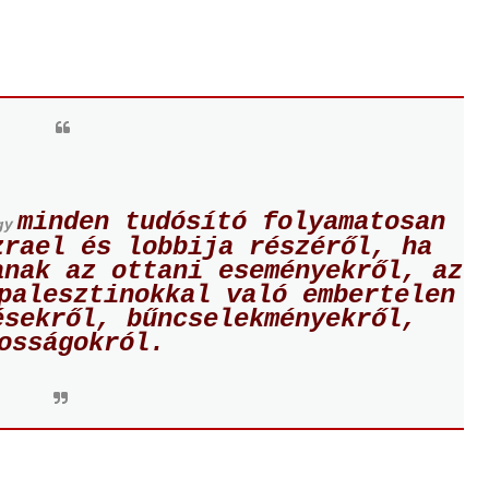
minden tudósító folyamatosan
gy
zrael és lobbija részéről, ha
anak az ottani eseményekről, az
palesztinokkal való embertelen
ésekről, bűncselekményekről,
osságokról.