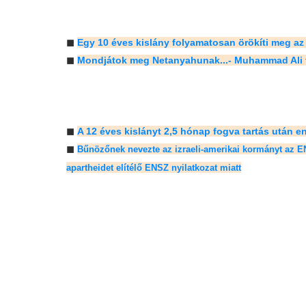
◼
Egy 10 éves kislány folyamatosan örökíti meg az 
◼
Mondjátok meg Netanyahunak...- Muhammad Ali te
◼
A 12 éves kislányt 2,5 hónap fogva tartás után e
◼
Bűnözőnek nevezte az izraeli-amerikai kormányt az ENS
apartheidet elítélő ENSZ nyilatkozat miatt