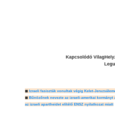
Kapcsolódó VilagHelyze
Legu
◼
Izraeli fasiszták vonultak végig Kelet-Jeruzsáleme
◼
Bűnözőnek nevezte az izraeli-amerikai kormányt 
az izraeli apartheidet elítélő ENSZ nyilatkozat miatt