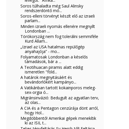
levegőt: "Afrika...
Soros túlhaladta még Saul Alinsky
rendszerdöntő mó...
Soros-elleni törvényt készít elő az izraeli
parlam...
Minden izraeli nyomás ellenére megnyílt
Londonban ...
Törökország nem fog tolerálni semmiféle
Kurd Állam...
„Izrael az USA hatalmas repülőgép
anyahajója” - mo...
Folyamatosak Londonban a késelős
támadások, bár a ...
A Teotihuacan piramis alatt eddig
ismeretlen "föld...
A határok megnyitásáért és
bevándorlókért kampányo...
A Vatikánban tartott kokainporos meleg-
sex-orgia ó...
Migránsinvázió: Bedugult az agyatlan terv,
az olas...
A CIA és a Pentagon cenzúrája dönt arról,
hogy Hol...
Megdöbbentő! Amerikai gépek menekítik
ki az ISIL t...
Teljes tényfeltárás Sy Hersh-től! Feltárja