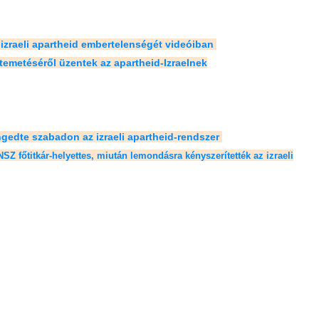
izraeli apartheid embertelenségét videóiban
metéséről üzentek az apartheid-Izraelnek
ngedte szabadon az izraeli apartheid-rendszer
Z főtitkár-helyettes, miután lemondásra kényszerítették az izraeli