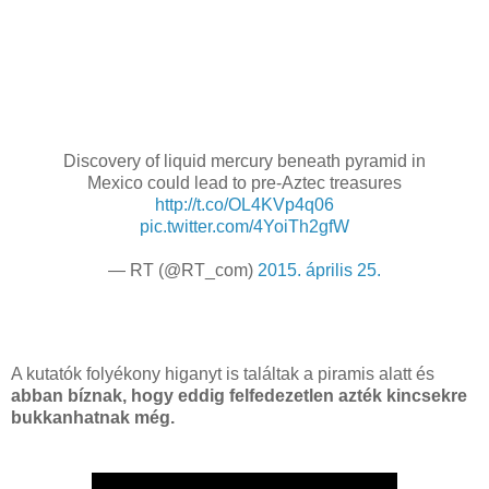
Discovery of liquid mercury beneath pyramid in
Mexico could lead to pre-Aztec treasures
http://t.co/OL4KVp4q06
pic.twitter.com/4YoiTh2gfW
— RT (@RT_com)
2015. április 25.
A kutatók folyékony higanyt is találtak a piramis alatt és
abban bíznak, hogy eddig felfedezetlen azték kincsekre
bukkanhatnak még.