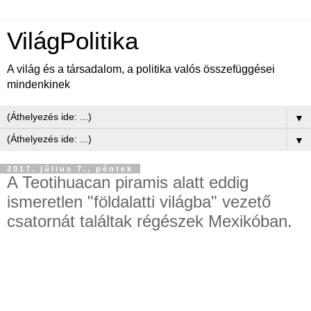
VilágPolitika
A világ és a társadalom, a politika valós összefüggései
mindenkinek
▼
▼
2017. július 7., péntek
A Teotihuacan piramis alatt eddig
ismeretlen "földalatti világba" vezető
csatornát találtak régészek Mexikóban.