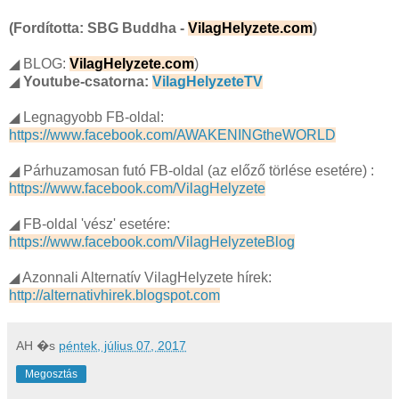
(Fordította: SBG Buddha -
VilagHelyzete.com
)
◢ BLOG:
VilagHelyzete.com
)
◢
Youtube-csatorna:
VilagHelyzeteTV
◢ Legnagyobb FB-oldal:
https://www.facebook.com/AWAKENINGtheWORLD
◢ Párhuzamosan futó FB-oldal (az előző törlése esetére) :
https://www.facebook.com/VilagHelyzete
◢ FB-oldal 'vész' esetére:
https://www.facebook.com/VilagHelyzeteBlog
◢ Azonnali Alternatív VilagHelyzete hírek:
http://alternativhirek.blogspot.com
AH
�s
péntek, július 07, 2017
Megosztás