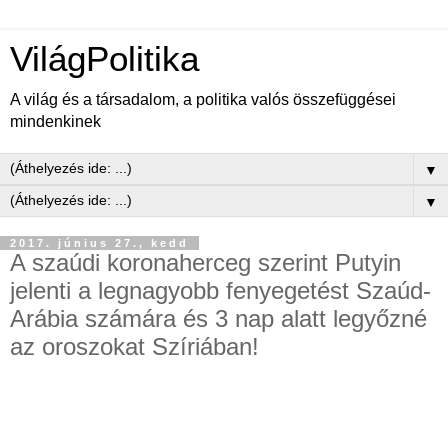
VilágPolitika
A világ és a társadalom, a politika valós összefüggései
mindenkinek
▼
▼
2017. június 27., kedd
A szaúdi koronaherceg szerint Putyin
jelenti a legnagyobb fenyegetést Szaúd-
Arábia számára és 3 nap alatt legyőzné
az oroszokat Szíriában!