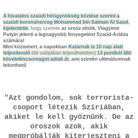
A hivatalos szaúdi hírügynökség közlése szerint a
szaúdi koronaherceg Mohammad bin Salman Al Saud,
kijelentette
, hogy szerinte
az orosz elnök, Vlagyimir
Putyin jelenti a legnagyobb fenyegetést Szaúd-Arábia
számára!
Mint közismert, a napokban
Katarnak is 10 nap alatt
teljesítendő
(de valójában teljesíthetetlen)
13 pontból álló
követeléscsomagot adtak át
, ami szintén ultimátumnak
tekinthető
"Azt gondolom, sok terrorista-
csoport létezik Szíriában,
akiket le kell győznünk. De az
oroszok azok, akik
megpróbálják kiterjeszteni a