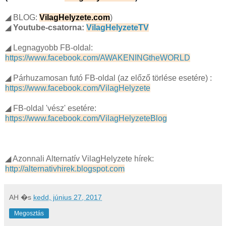
◢ BLOG:
VilagHelyzete.com
)
◢
Youtube-csatorna:
VilagHelyzeteTV
◢ Legnagyobb FB-oldal:
https://www.facebook.com/AWAKENINGtheWORLD
◢ Párhuzamosan futó FB-oldal (az előző törlése esetére) :
https://www.facebook.com/VilagHelyzete
◢ FB-oldal 'vész' esetére:
https://www.facebook.com/VilagHelyzeteBlog
◢ Azonnali Alternatív VilagHelyzete hírek:
http://alternativhirek.blogspot.com
AH
�s
kedd, június 27, 2017
Megosztás