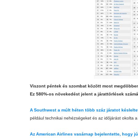
Viszont péntek és szombat között most megdöbbent
Ez 580%-os növekedést jelent a járattörlések szám
A Southwest a múlt héten több száz járatot késleltet
például technikai nehézségeket és az időjárást okolta a 
Az American Airlines vasárnap bejelentette, hogy júl