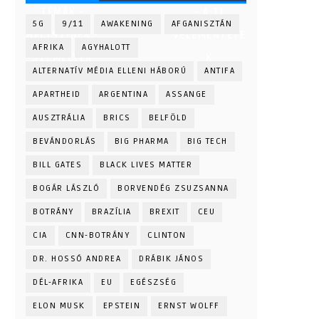
TÉMÁK -
- A TI
5G
9/11
AWAKENING
AFGANISZTÁN
HELYSZÍNEK -
VÉLEMÉNYETE
AFRIKA
AGYHALOTT
SZEMÉLYEK
K
ALTERNATÍV MÉDIA ELLENI HÁBORÚ
ANTIFA
APARTHEID
ARGENTINA
ASSANGE
AUSZTRÁLIA
BRICS
BELFÖLD
BEVÁNDORLÁS
BIG PHARMA
BIG TECH
BILL GATES
BLACK LIVES MATTER
BOGÁR LÁSZLÓ
BORVENDÉG ZSUZSANNA
BOTRÁNY
BRAZÍLIA
BREXIT
CEU
CIA
CNN-BOTRÁNY
CLINTON
DR. HOSSÓ ANDREA
DRÁBIK JÁNOS
DÉL-AFRIKA
EU
EGÉSZSÉG
ELON MUSK
EPSTEIN
ERNST WOLFF