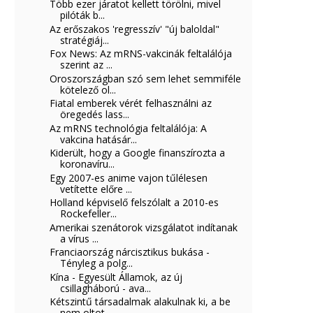
Több ezer járatot kellett törölni, mivel
pilóták b...
Az erőszakos 'regresszív' "új baloldal"
stratégiáj...
Fox News: Az mRNS-vakcinák feltalálója
szerint az ...
Oroszországban szó sem lehet semmiféle
kötelező ol...
Fiatal emberek vérét felhasználni az
öregedés lass...
Az mRNS technológia feltalálója: A
vakcina hatásár...
Kiderült, hogy a Google finanszírozta a
koronavíru...
Egy 2007-es anime vajon tűlélesen
vetítette előre ...
Holland képviselő felszólalt a 2010-es
Rockefeller...
Amerikai szenátorok vizsgálatot indítanak
a vírus ...
Franciaország nárcisztikus bukása -
Tényleg a polg...
Kína - Egyesült Államok, az új
csillagháború - ava...
Kétszintű társadalmak alakulnak ki, a be
nem oltot...