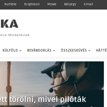
Rumble
Brighteon
MeWe
Névjegy
Email
IKA
ggései Mindenkinek
KÜLFÖLD
BEVÁNDORLÁS
ÖSSZEESKÜVÉS
HÁTT
tt törölni, mivel pilóták