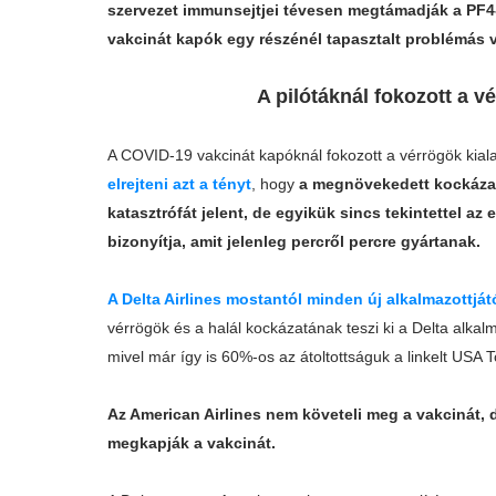
szervezet immunsejtjei tévesen megtámadják a PF4
vakcinát kapók egy részénél tapasztalt problémás 
A pilótáknál fokozott a 
A COVID-19 vakcinát kapóknál fokozott a vérrögök kia
elrejteni azt a tényt
, hogy
a megnövekedett kockázat
katasztrófát jelent, de egyikük sincs tekintettel az
bizonyítja, amit jelenleg percről percre gyártanak.
A Delta Airlines mostantól minden új alkalmazottjá
vérrögök és a halál kockázatának teszi ki a Delta alkal
mivel már így is 60%-os az átoltottságuk a linkelt USA T
Az American Airlines nem követeli meg a vakcinát,
megkapják a vakcinát.