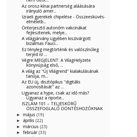
Az orosz-kínai partnerség aláásására
irányuló amer...
Izraeli gyerekek chipelése - Összeesküvés-
elméletb...
Önterjesztő autonóm vakcinákat
fejlesztenek, melye...
A világjárvány ügyében kiszivárgott
bizalmas Fauci...
Ez tényleg megtörténik és valószínűleg
terjed is! ...
Végre MEGJELENT: A VilagHelyzete
könyvújság első, ...
A világ az "Új Világrend" kialakulásának
tanúja, m...
Az EU új, disztópikus "digitális
azonosítását" az ...
Ugyanaz a hype, csak az idő más?
Ugyanaz a riporte...
ISZLÁM 101 – TELJESKÖRŰ
ÖSSZEFOGLALÓ DÖNTÉSHOZÓKNAK
május
(19)
►
április
(22)
►
március
(23)
►
február
(33)
►