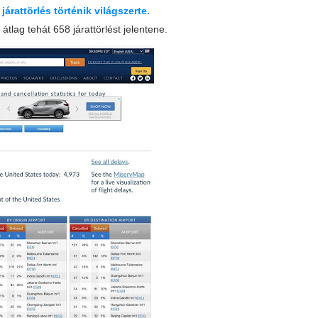
árattörlés történik világszerte.
átlag tehát 658 járattörlést jelentene.