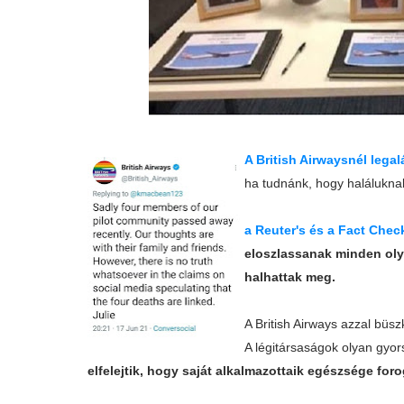
A British Airwaysnél lega
ha tudnánk, hogy halálukna
a Reuter's és a Fact Che
eloszlassanak minden olya
halhattak meg.
A British Airways azzal büs
A légitársaságok olyan gyo
elfelejtik, hogy saját alkalmazottaik egészsége for