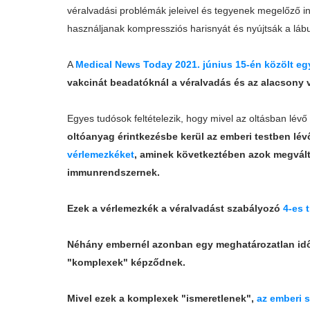
véralvadási problémák jeleivel és tegyenek megelőző i
használjanak kompressziós harisnyát és nyújtsák a lábu
A
Medical News Today 2021. június 15-én közölt eg
vakcinát beadatóknál a véralvadás és az alacsony
Egyes tudósok feltételezik, hogy mivel az oltásban lévő 
oltóanyag érintkezésbe kerül az emberi testben lé
vérlemezkéket
, aminek következtében azok megválto
immunrendszernek.
Ezek a vérlemezkék a véralvadást szabályozó
4-es 
Néhány embernél azonban egy meghatározatlan idő e
"komplexek" képződnek.
Mivel ezek a komplexek "ismeretlenek",
az emberi s