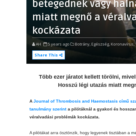
betegednek vagy haln
miatt megnő a véralv
kockázata
AH
5 years ago
Botrány,
Egészség,
Koronavírus,
Share This
Több ezer járatot kellett törölni, miv
Hosszú légi utazás miatt meg
A
Journal of Thrombosis and Haemostasis című sza
tanulmány szerint
a pilótáknál a gyakori és hossza
véralvadási problémák kockázata.
A pilótákat arra ösztönzik, hogy legyenek tisztában a 