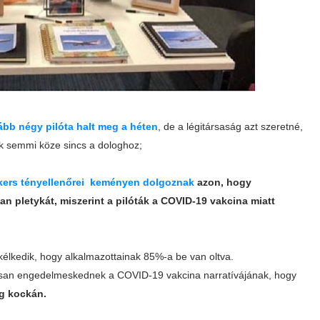
lább négy pilóta halt meg a héten
, de a légitársaság azt szeretné,
k semmi köze sincs a dologhoz;
ckers tényellenőrei keményen dolgoznak
azon, hogy
n pletykát, miszerint a pilóták a COVID-19 vakcina miatt
zkélkedik, hogy alkalmazottainak 85%-a be van oltva.
rsan engedelmeskednek a COVID-19 vakcina narratívájának, hogy
og kockán.