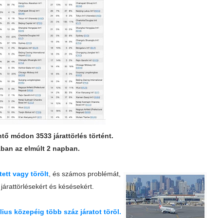
ő módon 3533 járattörlés történt.
ában az elmúlt 2 napban.
ett vagy törölt
, és számos problémát,
járattörlésekért és késésekért.
ius közepéig több száz járatot töröl.