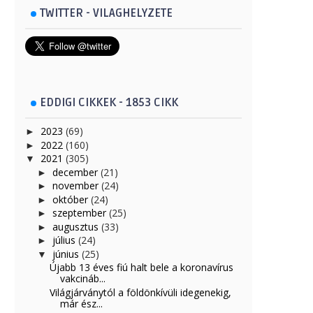
TWITTER - VILAGHELYZETE
EDDIGI CIKKEK - 1853 CIKK
2023
(69)
►
2022
(160)
►
2021
(305)
▼
december
(21)
►
november
(24)
►
október
(24)
►
szeptember
(25)
►
augusztus
(33)
►
július
(24)
►
június
(25)
▼
Újabb 13 éves fiú halt bele a koronavírus
vakcináb...
Világjárványtól a földönkívüli idegenekig,
már ész...