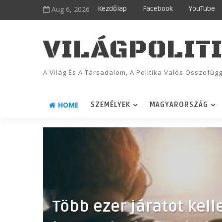
Aug 6, 2026
Kezdőlap
Facebook
YouTube
VILÁGPOLIT
A Világ És A Társadalom, A Politika Valós Összefü
HOME
SZEMÉLYEK
MAGYARORSZÁG
Több ezer járatot kelle