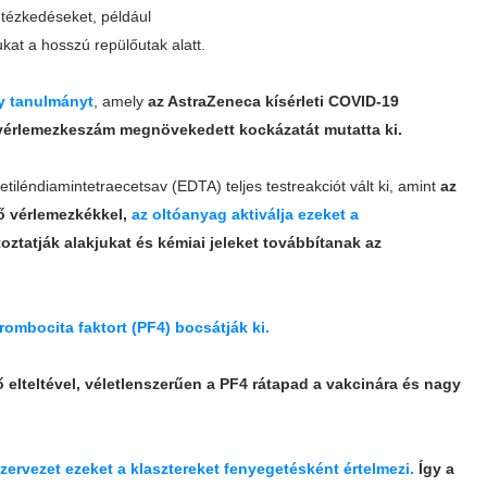
ntézkedéseket, például
kat a hosszú repülőutak alatt.
y tanulmányt
, amely
az AstraZeneca kísérleti COVID-19
 vérlemezkeszám megnövekedett kockázatát mutatta ki.
etiléndiamintetraecetsav (EDTA) teljes testreakciót vált ki, amint
az
vő vérlemezkékkel,
az oltóanyag aktiválja ezeket a
ztatják alakjukat és kémiai jeleket továbbítanak az
trombocita faktort (PF4) bocsátják ki.
lteltével, véletlenszerűen a PF4 rátapad a vakcinára és nagy
zervezet ezeket a klasztereket fenyegetésként értelmezi.
Így a