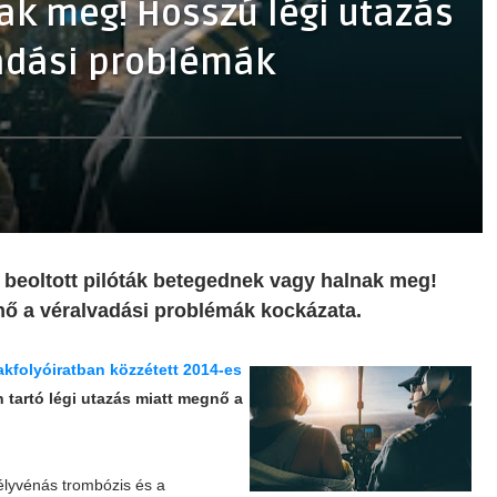
ak meg! Hosszú légi utazás
adási problémák
el beoltott pilóták betegednek vagy halnak meg!
nő a véralvadási problémák kockázata.
kfolyóiratban közzétett 2014-es
n tartó légi utazás miatt megnő a
mélyvénás trombózis és a