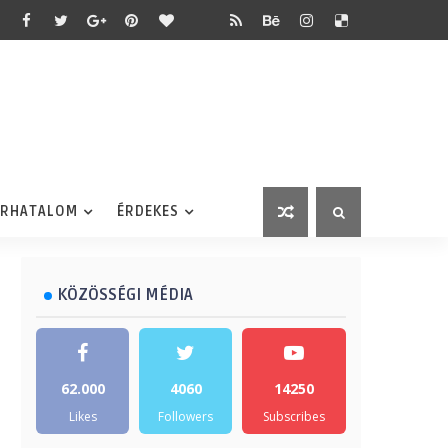
ÉRHATALOM
ÉRDEKES
KÖZÖSSÉGI MÉDIA
62.000
4060
14250
Likes
Followers
Subscribes