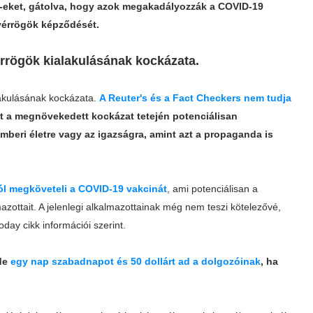
-eket, gátolva, hogy azok megakadályozzák a COVID-19
vérrögök képződését.
vérrögök kialakulásának kockázata.
lakulásának kockázata.
A Reuter's és a Fact Checkers nem tudja
 a megnövekedett kockázat tetején potenciálisan
 emberi életre vagy az igazságra, amint azt a propaganda is
tól megköveteli a COVID-19 vakcinát
, ami potenciálisan a
mazottait. A jelenlegi alkalmazottainak még nem teszi kötelezővé,
oday cikk információi szerint.
 de
egy nap szabadnapot és 50 dollárt ad a dolgozóinak
, ha