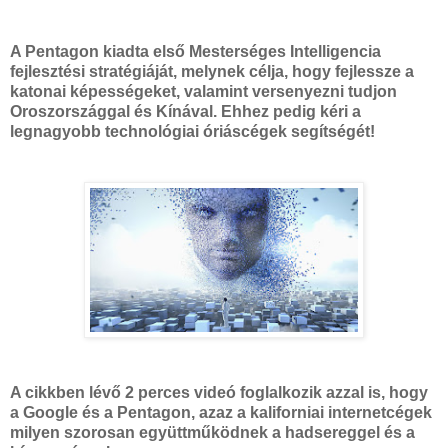
A Pentagon kiadta első Mesterséges Intelligencia
fejlesztési stratégiáját, melynek célja, hogy fejlessze a
katonai képességeket, valamint versenyezni tudjon
Oroszországgal és Kínával. Ehhez pedig kéri a
legnagyobb technológiai óriáscégek segítségét!
A cikkben lévő 2 perces videó foglalkozik azzal is, hogy
a Google és a Pentagon, azaz a kaliforniai internetcégek
milyen szorosan együttműködnek a hadsereggel és a