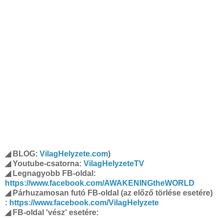
◢ BLOG:
VilagHelyzete.com
)
◢ Youtube-csatorna:
VilagHelyzeteTV
◢ Legnagyobb FB-oldal:
https://www.facebook.com/AWAKENINGtheWORLD
◢ Párhuzamosan futó FB-oldal (az előző törlése esetére)
:
https://www.facebook.com/VilagHelyzete
◢ FB-oldal 'vész' esetére: