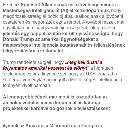
Ezért
az Egyesült Államoknak és szövetségeseinek a
Mesterséges Intelligenciát (AI) el kell elfogadniuk
, hogy
megőrizzék stratégiai pozíciójukat, uralkodjanak a jövőbeni
csatatéren és megőrizzék ezt a rendet. A további részek már
egyáltalán nem hangzanak újdonságként, főleg mivel
a
jelentés egy nappal azután került nyilvánosságra, hogy
Donald Trump az amerikai ügynökségeket a
mesterséges intelligencia kutatásának és fejlesztésének
felgyorsítására szólította fel.
Trump rendelete sürgeti, hogy
„meg kell őrizni a
folyamatos amerikai vezetést és előnyt”
a high-tech
szektorban és arra figyelmeztet, hogy az USA lemarad a
stratégiai versenytársai mögött a Mesterséges Intelligencia-
fölényért vívott harcban.
A legnagyobb cégek már most is köztudottan az
amerikai védelmi minisztériummal és katonai
projektekkel karöltve dolgoznak a fejlesztéseken:
ilyenek az Amazon, a Microsoft és a Google is.