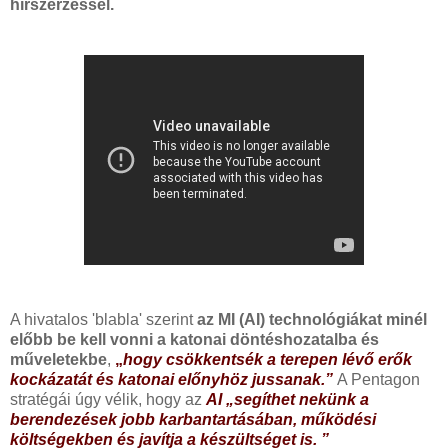
hírszerzéssel.
A hivatalos 'blabla' szerint
az MI (AI) technológiákat minél
előbb be kell vonni a katonai döntéshozatalba és
műveletekbe
,
„
hogy csökkentsék a terepen lévő erők
kockázatát és katonai előnyhöz jussanak.”
A Pentagon
stratégái úgy vélik, hogy az
AI „segíthet nekünk a
berendezések jobb karbantartásában, működési
költségekben és javítja a készültséget is. ”