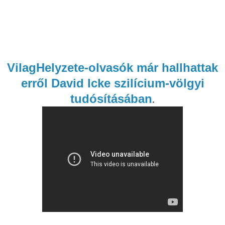
VilagHelyzete-olvasók már hallhattak
erről David Icke szilícium-völgyi
tudósításában
.