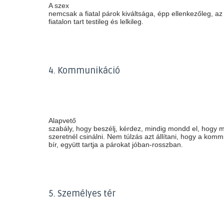
A szex
nemcsak a fiatal párok kiváltsága, épp ellenkezőleg, az 
fiatalon tart testileg és lelkileg.
4. Kommunikáció
Alapvető
szabály, hogy beszélj, kérdez, mindig mondd el, hogy mi
szeretnél csinálni. Nem túlzás azt állítani, hogy a kom
bír, együtt tartja a párokat jóban-rosszban.
5. Személyes tér