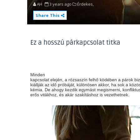
AH
3 years ago
Érdekes,
Share This
Ez a hosszú párkapcsolat titka
Minden
kapcsolat elején, a rózsaszín felhő ködében a párok bi
kiállják az idő próbáját, különösen akkor, ha sok a köz
kémia. De ahogy kezdik egymást megismerni, konfliktu
erős vitákhoz, és akár szakításhoz is vezethetnek.