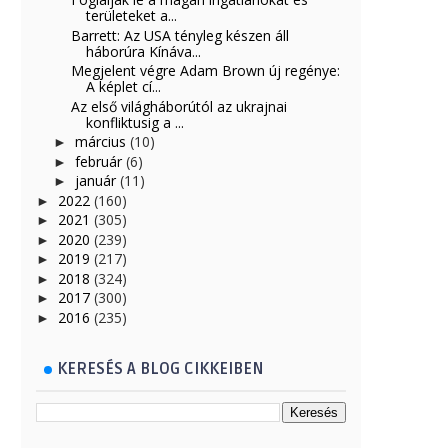
területeket a...
Barrett: Az USA tényleg készen áll
háborúra Kínáva...
Megjelent végre Adam Brown új regénye:
A képlet cí...
Az első világháborútól az ukrajnai
konfliktusig a ...
március
(10)
►
február
(6)
►
január
(11)
►
2022
(160)
►
2021
(305)
►
2020
(239)
►
2019
(217)
►
2018
(324)
►
2017
(300)
►
2016
(235)
►
KERESÉS A BLOG CIKKEIBEN