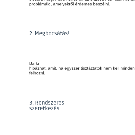
problémáid, amelyekről érdemes beszélni.
2. Megbocsátás!
Bárki
hibázhat, amit, ha egyszer tisztáztatok nem kell minde
felhozni.
3. Rendszeres
szeretkezés!