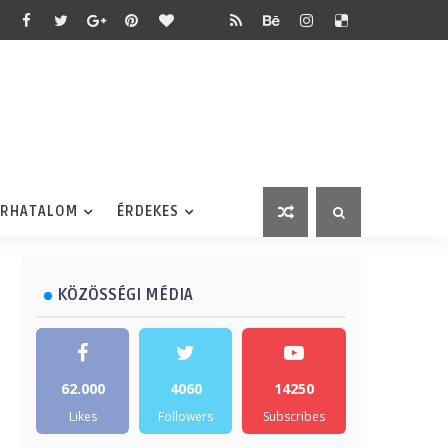
ÉRHATALOM
ÉRDEKES
KÖZÖSSÉGI MÉDIA
62.000
4060
14250
Likes
Followers
Subscribes