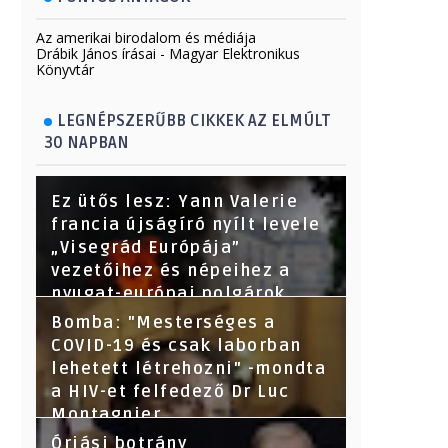
Az amerikai birodalom és médiája
Drábik János írásai - Magyar Elektronikus
Könyvtár
LEGNÉPSZERŰBB CIKKEK AZ ELMÚLT
30 NAPBAN
Ez ütős lesz: Yann Valerie
francia újságíró nyílt levele
„Visegrád Európája”
vezetőihez és népeihez a
nyugat-európai polgárok
nevében - Segítsetek!
Bomba: "Mesterséges a
COVID-19 és csak laborban
lehetett létrehozni" -mondta
a HIV-et felfedező Dr Luc
Montagnier
Óriási botrány