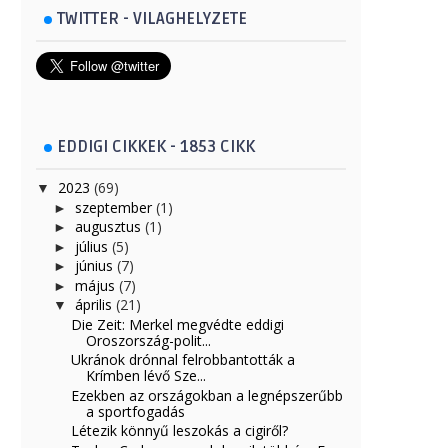
TWITTER - VILAGHELYZETE
EDDIGI CIKKEK - 1853 CIKK
2023
(69)
▼
szeptember
(1)
►
augusztus
(1)
►
július
(5)
►
június
(7)
►
május
(7)
►
április
(21)
▼
Die Zeit: Merkel megvédte eddigi
Oroszország-polit...
Ukránok drónnal felrobbantották a
Krímben lévő Sze...
Ezekben az országokban a legnépszerűbb
a sportfogadás
Létezik könnyű leszokás a cigiről?