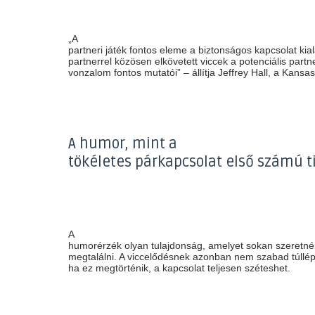
„A
partneri játék fontos eleme a biztonságos kapcsolat kia
partnerrel közösen elkövetett viccek a potenciális partn
vonzalom fontos mutatói” – állítja Jeffrey Hall, a Kans
A humor, mint a
tökéletes párkapcsolat első számú ti
A
humorérzék olyan tulajdonság, amelyet sokan szeretné
megtalálni. A viccelődésnek azonban nem szabad túllép
ha ez megtörténik, a kapcsolat teljesen széteshet.