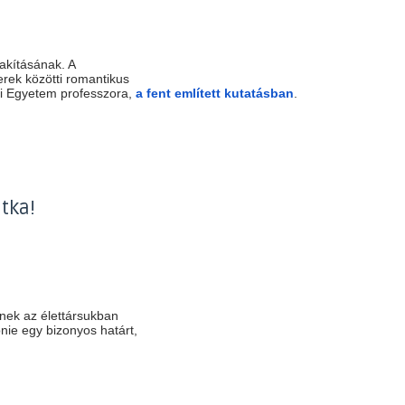
lakításának. A
erek közötti romantikus
asi Egyetem professzora,
a fent említett kutatásban
.
tka!
nek az élettársukban
nie egy bizonyos határt,