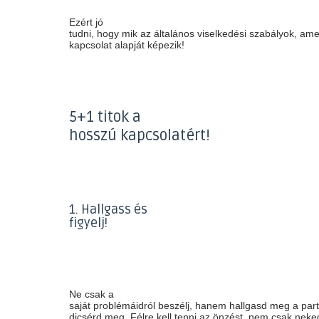
Ezért jó
tudni, hogy mik az általános viselkedési szabályok, ame
kapcsolat alapját képezik!
5+1 titok a
hosszú kapcsolatért!
1. Hallgass és
figyelj!
Ne csak a
saját problémáidról beszélj, hanem hallgasd meg a part
dicsérd meg. Félre kell tenni az önzést, nem csak nek