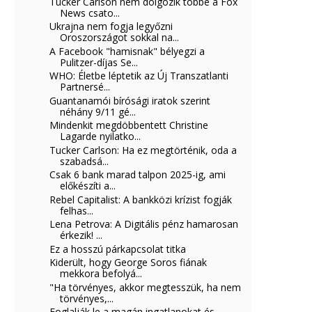
Tucker Carlson nem dolgozik többé a Fox
News csato...
Ukrajna nem fogja legyőzni
Oroszországot sokkal na...
A Facebook "hamisnak" bélyegzi a
Pulitzer-díjas Se...
WHO: Életbe léptetik az Új Transzatlanti
Partnersé...
Guantanamói bírósági iratok szerint
néhány 9/11 gé...
Mindenkit megdöbbentett Christine
Lagarde nyilatko...
Tucker Carlson: Ha ez megtörténik, oda a
szabadsá...
Csak 6 bank marad talpon 2025-ig, ami
előkészíti a...
Rebel Capitalist: A bankközi krízist fogják
felhas...
Lena Petrova: A Digitális pénz hamarosan
érkezik! ...
Ez a hosszú párkapcsolat titka
Kiderült, hogy George Soros fiának
mekkora befolyá...
"Ha törvényes, akkor megtesszük, ha nem
törvényes,...
Foglalják le a magán ingatlanokat és