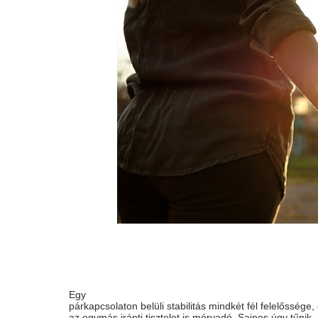
Egy
párkapcsolaton belüli stabilitás mindkét fél felelőssége,
az egymás iránti tisztelet is mérvadó. Sajnos úgy tűni