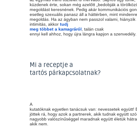
küzdenek érte, sokan még azelőtt „bedobják a törölköző
megoldást keresnének. Pedig akár kommunikációs gond
esetleg szexuális panasz áll a háttérben, mint mindenre 
megoldás. Ha az ágyban nem passzol valami, hiányzik 
intimitás, akkor
tudj
meg többet a kamagráról
, talán csak
ennyi kell ahhoz, hogy újra lángra kapjon a szenvedély.
Mi a receptje a
tartós párkapcsolatnak?
A
kutatóknak egyetlen tanácsuk van: nevessetek együtt! 
jöttek rá, hogy azok a partnerek, akik tudnak együtt szó
nagyobb valószínűséggel maradnak együtt életük hátra
akik nem.