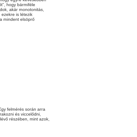
t”, hogy bármiféle
ok, akár monotonitás,
ezekre is létezik
a mindent elsöprő
Egy felmérés során arra
rakozni és viccelődni,
lévő részében, mint azok,