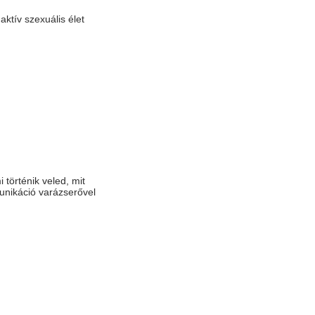
aktív szexuális élet
 történik veled, mit
munikáció varázserővel