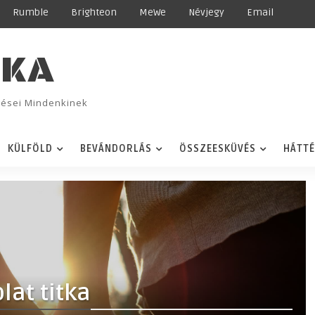
Rumble
Brighteon
MeWe
Névjegy
Email
IKA
ggései Mindenkinek
KÜLFÖLD
BEVÁNDORLÁS
ÖSSZEESKÜVÉS
HÁTT
lat titka