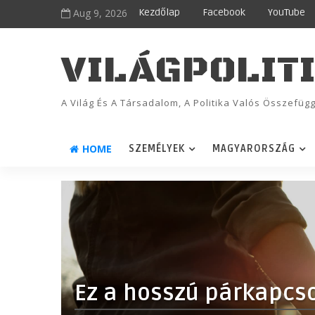
Aug 9, 2026
Kezdőlap
Facebook
YouTube
VILÁGPOLIT
A Világ És A Társadalom, A Politika Valós Összefü
HOME
SZEMÉLYEK
MAGYARORSZÁG
Ez a hosszú párkapcso