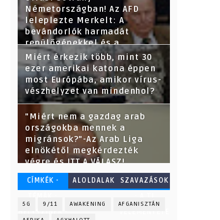
Németországban! Az AFD
leleplezte Merkelt: A
bevándorlók harmadát
repülőgépekkel és a
törvényeket megsértve
Miért érkezik több, mint 30
hozták be-derült ki az adatok
ezer amerikai katona éppen
kikérése után.
most Európába, amikor vírus-
vészhelyzet van mindenhol?
"Miért nem a gazdag arab
országokba mennek a
migránsok?"-Az Arab Liga
elnökétől megkérdezték
végre és ITT A VÁLASZ!
CÍMKÉK -
ALOLDALAK
SZAVAZÁSOK
TÉMÁK -
- A TI
5G
9/11
AWAKENING
AFGANISZTÁN
HELYSZÍNEK -
VÉLEMÉNYETE