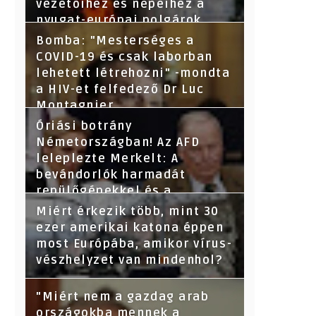
vezetőihez és népeihez a
nyugat-európai polgárok
nevében - Segítsetek!
Bomba: "Mesterséges a
COVID-19 és csak laborban
lehetett létrehozni" -mondta
a HIV-et felfedező Dr Luc
Montagnier
Óriási botrány
Németországban! Az AFD
leleplezte Merkelt: A
bevándorlók harmadát
repülőgépekkel és a
törvényeket megsértve
Miért érkezik több, mint 30
hozták be-derült ki az adatok
ezer amerikai katona éppen
kikérése után.
most Európába, amikor vírus-
vészhelyzet van mindenhol?
"Miért nem a gazdag arab
országokba mennek a