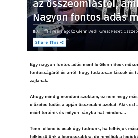
az összeomlástól, ami 
Nagyon fontos adás ma
AH
4 years ago
Glenn Beck,
Great Reset,
Összeo
Share This
Egy nagyon fontos adás ment le Glenn Beck műsorá
fontosságáról és arról, hogy tudatosan lássuk és t
zajlanak.
Ahogy mindig mondani szoktam, ez nem megy máské
előzetes tudás alapján összerakni azokat. Akik ezt 
miért történik és milyen irányba hat minden....
Tenni ellene is csak úgy tudnunk, ha felhívjuk más
felkészülünk a legrosszabbra, de reméljük a legjob