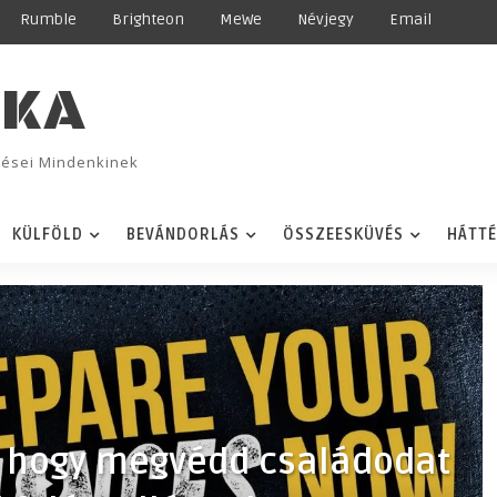
Rumble
Brighteon
MeWe
Névjegy
Email
IKA
ggései Mindenkinek
KÜLFÖLD
BEVÁNDORLÁS
ÖSSZEESKÜVÉS
HÁTT
, hogy megvédd családodat