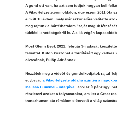
A gond ott van, ha azt sem tudjuk hogyan kell felké
A VilagHelyzete.com oldalon, úgy érzem 2011 óta s
elmúlt 10 évben, mely már akkor előre vetítette az
meg rajtunk a háttérhatalom "saját maguk létezését i
túlélési lehetőségekről is. A cikk végén kapcsolód
Most Glenn Beck 2022. február 3-i adását készített
felirattal. Külön köszönet a fordításért egy kedves 
olvasónak, Fülöp Adriánnak.
Nézzétek meg a videót és gondolkodjatok rajta!
Tel
egybevág
a VilagHelyzete oldalra szintén a napokban
Melissa Cuimmei - interjúval,
ahol
az ír pénzügyi be
részletezi azokat a folyamatokat, amiket a Great res
transzhumanista rémálom előrevetít a világ számára