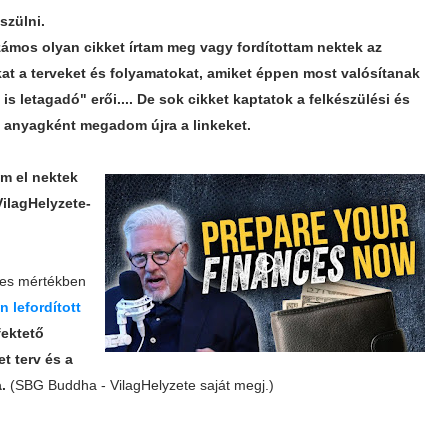
szülni.
zámos olyan cikket írtam meg vagy fordítottam nektek az
okat a terveket és folyamatokat, amiket éppen most valósítanak
s letagadó" erői.... De sok cikket kaptatok a felkészülési és
ó anyagként megadom újra a linkeket.
em el nektek
VilagHelyzete-
jes mértékben
 lefordított
fektető
et terv és a
.
(SBG Buddha - VilagHelyzete saját megj.)