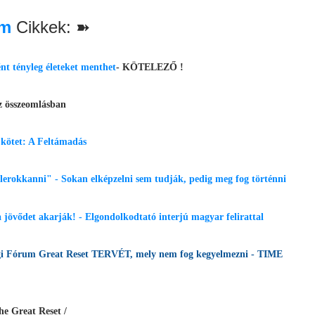
om
Cikkek: ➽
ént tényleg életeket menthet
- KÖTELEZŐ !
z összeomlásban
. kötet: A Feltámadás
lerokkanni" - Sokan elképzelni sem tudják, pedig meg fog történni
 jövődet akarják! - Elgondolkodtató interjú magyar felirattal
asági Fórum Great Reset TERVÉT, mely nem fog kegyelmezni - TIME
e Great Reset /