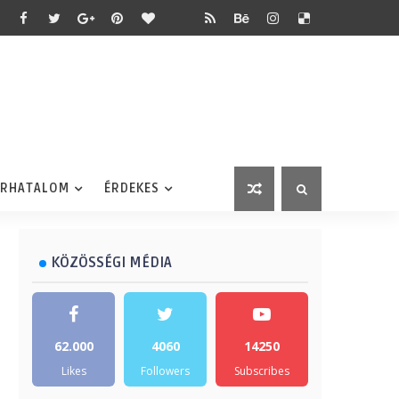
ÉRHATALOM
ÉRDEKES
KÖZÖSSÉGI MÉDIA
62.000
4060
14250
Likes
Followers
Subscribes