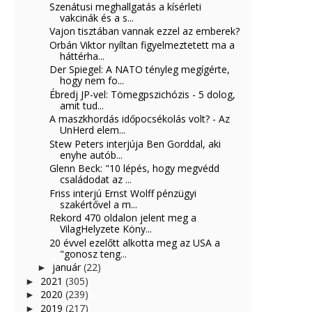
Szenátusi meghallgatás a kísérleti
vakcinák és a s...
Vajon tisztában vannak ezzel az emberek?
Orbán Viktor nyíltan figyelmeztetett ma a
háttérha...
Der Spiegel: A NATO tényleg megígérte,
hogy nem fo...
Ébredj JP-vel: Tömegpszichózis - 5 dolog,
amit tud...
A maszkhordás időpocsékolás volt? - Az
UnHerd elem...
Stew Peters interjúja Ben Gorddal, aki
enyhe autób...
Glenn Beck: "10 lépés, hogy megvédd
családodat az ...
Friss interjú Ernst Wolff pénzügyi
szakértővel a m...
Rekord 470 oldalon jelent meg a
VilagHelyzete Köny...
20 évvel ezelőtt alkotta meg az USA a
"gonosz teng...
január
(22)
►
2021
(305)
►
2020
(239)
►
2019
(217)
►