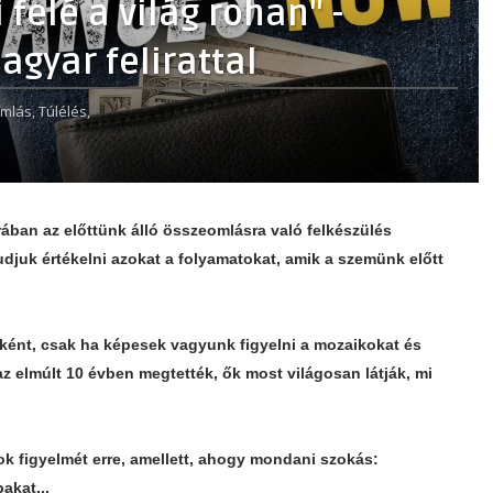
felé a világ rohan" -
gyar felirattal
mlás,
Túlélés,
ban az előttünk álló összeomlásra való felkészülés
udjuk értékelni azokat a folyamatokat, amik a szemünk előtt
nt, csak ha képesek vagyunk figyelni a mozaikokat és
az elmúlt 10 évben megtették, ők most világosan látják, mi
ok figyelmét erre, amellett, ahogy mondani szokás:
bakat...