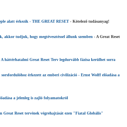
leple alatt érkezik - THE GREAT RESET
- Kötelező tudásanyag!
, akkor tudjuk, hogy megtévesztéssel állunk szemben
- A Great Reset
 A háttérhatalmi Great Reset Terv legdurvább fázisa kerülhet sorra
orsfordulóhoz érkezett az emberi civilizáció - Ernst Wolff előadása a
lőadása a jelenleg is zajló folyamatokról
m Great Reset tervének végrehajtását ezen "Fiatal Globális"