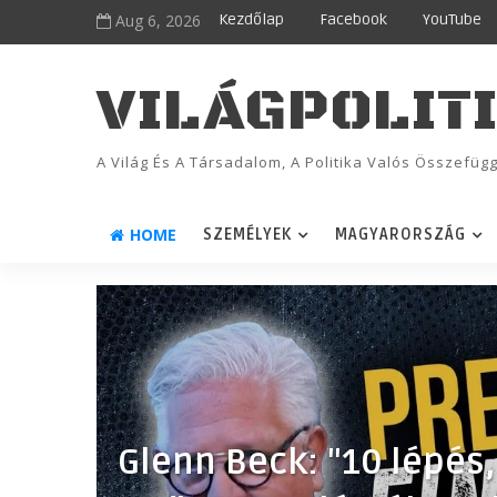
Aug 6, 2026
Kezdőlap
Facebook
YouTube
VILÁGPOLIT
A Világ És A Társadalom, A Politika Valós Összefü
HOME
SZEMÉLYEK
MAGYARORSZÁG
Glenn Beck: "10 lépés