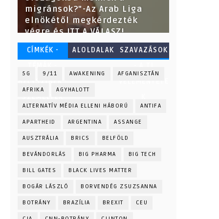
migránsok?"-Az Arab Liga
elnökétől megkérdezték
végre és ITT A VÁLASZ!
CÍMKÉK -
ALOLDALAK
SZAVAZÁSOK
TÉMÁK -
- A TI
5G
9/11
AWAKENING
AFGANISZTÁN
HELYSZÍNEK -
VÉLEMÉNYETE
AFRIKA
AGYHALOTT
SZEMÉLYEK
K
ALTERNATÍV MÉDIA ELLENI HÁBORÚ
ANTIFA
APARTHEID
ARGENTINA
ASSANGE
AUSZTRÁLIA
BRICS
BELFÖLD
BEVÁNDORLÁS
BIG PHARMA
BIG TECH
BILL GATES
BLACK LIVES MATTER
BOGÁR LÁSZLÓ
BORVENDÉG ZSUZSANNA
BOTRÁNY
BRAZÍLIA
BREXIT
CEU
CIA
CNN-BOTRÁNY
CLINTON