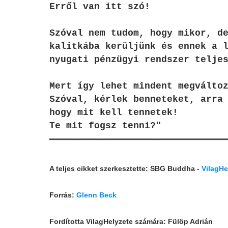
Erről van itt szó!
Szóval nem tudom, hogy mikor, d
kalitkába kerüljünk és ennek a 
nyugati pénzügyi rendszer telje
Mert így lehet mindent megválto
Szóval, kérlek benneteket, arra
hogy mit kell tennetek!
Te mit fogsz tenni?"
A teljes cikket szerkesztette: SBG Buddha -
VilagHe
Forrás:
Glenn Beck
Fordította VilagHelyzete számára: Fülöp Adrián