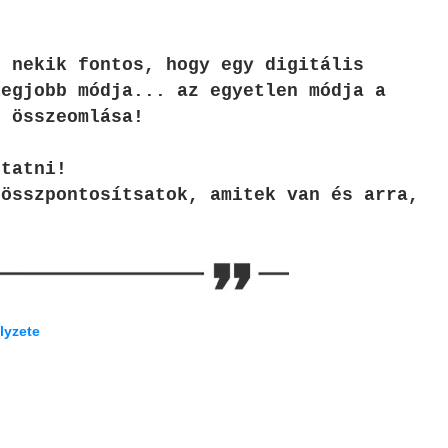
e nekik fontos, hogy egy digitális
legjobb módja... az egyetlen módja a
s összeomlása!
ztatni!
 összpontosítsatok, amitek van és arra,
lyzete