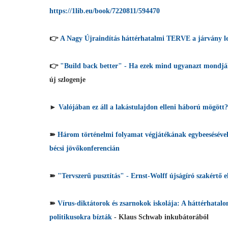
https://1lib.eu/book/7220811/594470
👉
A Nagy Újraindítás háttérhatalmi TERVE a járvány 
👉
"Build back better" - Ha ezek mind ugyanazt mondják
új szlogenje
►
Valójában ez áll a lakástulajdon elleni háború mögött?
➽
Három történelmi folyamat végjátékának egybeesésével s
bécsi jövőkonferencián
➽
"Tervszerű pusztítás" - Ernst-Wolff újságíró szakértő e
➽
Vírus-diktátorok és zsarnokok iskolája: A háttérhatalo
politikusokra bízták
- Klaus Schwab inkubátorából