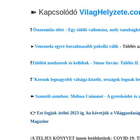
➽ Kapcsolódó
VilagHelyzete.c
❗
Összeomlás előtt - Egy túlélő vallomása, mely tanulságk
►
Venezuela egyre borzalmasabb pokollá válik
- Túlélés a
❗
Túlélési módszerek és kellékek - Simor István: Túlélés II
❗
"Korunk legnagyobb válsága közelít, országok fognak be
➽
Szemtől-szemben: Melissa Cuimmei - A gyerekeidet és a
👉
Ezt fogjuk átélni 2023-ig, ha követjük a Világgazd
Magazine
/A TELJES KÖNYVET innen letölthetitek: COVID-19: Th