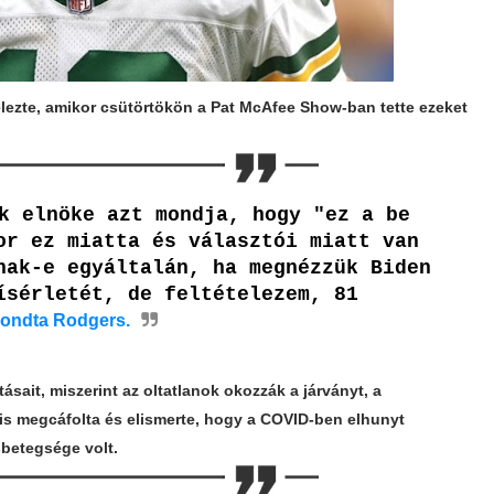
lezte, amikor csütörtökön a Pat McAfee Show-ban tette ezeket
k elnöke azt mondja, hogy "ez a be
or ez miatta és választói miatt van
nak-e egyáltalán, ha megnézzük Biden
ísérletét, de feltételezem, 81
mondta Rodgers.
ásait, miszerint az oltatlanok okozzák a járványt, a
is megcáfolta és
elismerte, hogy a COVID-ben elhunyt
betegsége volt.