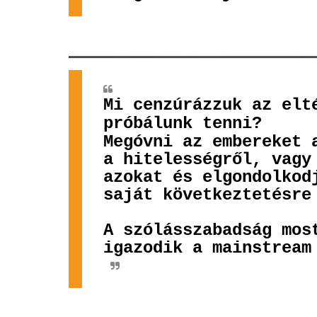
Mi cenzúrázzuk az elt
próbálunk tenni?
Megóvni az embereket 
a hitelességről, vagy
azokat és elgondolkod
saját következtetésre
A szólásszabadság mos
igazodik a mainstream