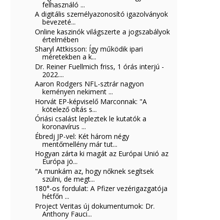
felhasználó ...
A digitális személyazonosító igazolványok
bevezeté...
Online kaszinók világszerte a jogszabályok
értelmében
Sharyl Attkisson: Így működik ipari
méretekben a k...
Dr. Reiner Fuellmich friss, 1 órás interjú -
2022....
Aaron Rodgers NFL-sztrár nagyon
keményen nekiment ...
Horvát EP-képviselő Marconnak: "A
kötelező oltás s...
Óriási csalást lepleztek le kutatók a
koronavírus ...
Ébredj JP-vel: Két három négy
mentőmellény már tut...
Hogyan zárta ki magát az Európai Unió az
Európa jö...
"A munkám az, hogy nőknek segítsek
szülni, de megt...
180°-os fordulat: A Pfizer vezérigazgatója
hétfőn ...
Project Veritas új dokumentumok: Dr.
Anthony Fauci...