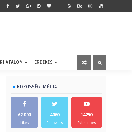
ÉRHATALOM
ÉRDEKES
KÖZÖSSÉGI MÉDIA
62.000
4060
14250
Likes
Followers
Subscribes