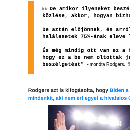
De amikor ilyeneket beszé
közlése, akkor, hogyan bízh
De aztán előjönnek, és arró
halálesetek 75%-ának eleve 
És még mindig ott van ez a 
hogy ez a be nem oltottak j
beszélgetést"
- mondta Rodgers.
Rodgers azt is kifogásolta, hogy
Biden a
mindenkit, aki nem ért egyet a hivatalos