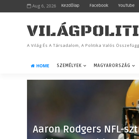
Aug 6, 2026
Kezdőlap
Facebook
YouTube
VILÁGPOLIT
A Világ És A Társadalom, A Politika Valós Összefü
HOME
SZEMÉLYEK
MAGYARORSZÁG
Aaron Rodgers NFL-sz