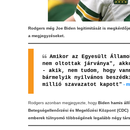
Rodgers még Joe Biden legitimitását is megkérdője
a megjegyzéseket.
Amikor az Egyesült Államo
nem oltottak járványa", akk
- akik, nem tudom, hogy van
bármelyik nyilvános beszédk
millió szavazatot kapott"
- 
Rodgers azonban megjegyezte, hogy
Biden hamis állít
Betegségellenőrzési és Megelőzési Központ (CDC) 
emberek túlnyomó többségének legalább négy társ