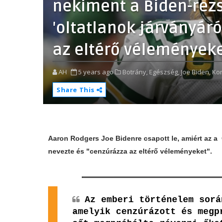
nekiment a Biden-rez
'oltatlanok járványáró
az eltérő vélemények
AH
5 years ago
Botrány,
Egészség,
Joe Biden,
Kor
Share This
Aaron Rodgers Joe Bidenre csapott le, amiért az 
nevezte és "cenzúrázza az eltérő véleményeket".
Az emberi történelem sorá
amelyik cenzúrázott és megp