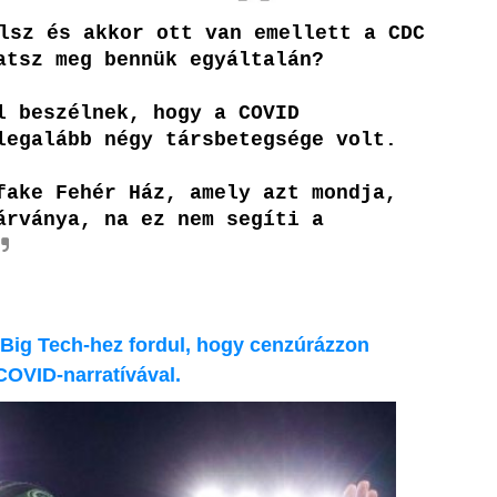
lsz és akkor ott van emellett a CDC
atsz meg bennük egyáltalán?
l beszélnek, hogy a COVID
legalább négy társbetegsége volt.
fake Fehér Ház, amely azt mondja,
árványa, na ez nem segíti a
 Big Tech-hez fordul, hogy cenzúrázzon
 COVID-narratívával.