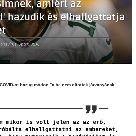
simnek, amiért az
l' hazudik és elhallgattatja
et
onavírus,
Sport,
USA,
a COVID-ot hazug módon "a be nem oltottak járványának"
n mikor is volt jelen az az erő,
róbálta elhallgattatni az embereket,