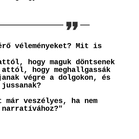
érő véleményeket? Mit is
attól, hogy maguk döntsenek
 attól, hogy meghallgassák
janak végre a dolgokon, és
 jussanak?
t már veszélyes, ha nem
 narratívához?"