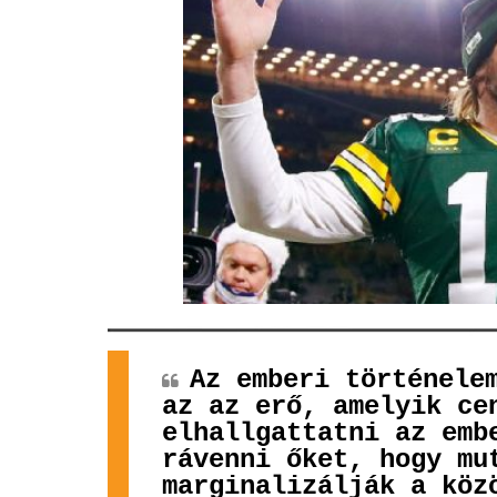
Az emberi történele
az az erő, amelyik ce
elhallgattatni az emb
rávenni őket, hogy mu
marginalizálják a köz