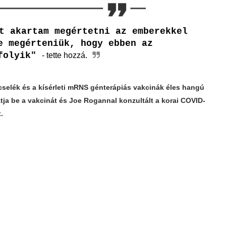
t akartam megértetni az emberekkel
e megérteniük, hogy ebben az
 folyik"
- tette hozzá.
selék és a kísérleti mRNS génterápiás vakcinák éles hangú
tja be a vakcinát és Joe Rogannal konzultált a korai COVID-
.