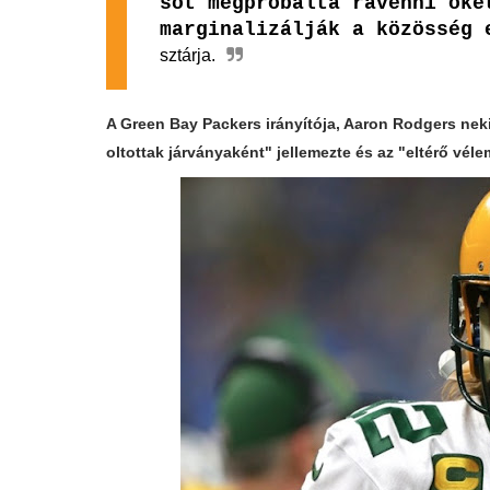
sőt megpróbálta rávenni őke
marginalizálják a közösség 
sztárja.
A Green Bay Packers irányítója, Aaron Rodgers nek
oltottak járványaként" jellemezte és az "eltérő véle