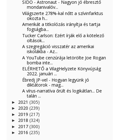
SIDO - Astronaut - Nagyon jó ébresztő
mondanivalóv...
Világszerte 278%-kal nőtt a szívinfarktus
okozta h...
Amerikát a titkolózás irányítja és tartja
fogságba...
Tucker Carlson: Ezért írják elő a kötelező
oltások...
A szegregáció visszatér az amerikai
iskolákba - Az...
A YouTube cenzúrája letörölte Joe Rogan
bomba inte...
ELÉRHETŐ a VilagHelyzete Könyvújság
2022. januári ...
Ébredj JP-vel - Hogyan legyünk jó
diktátorok - mag...
A vírus-narratíva őrült és logikátlan... De
talán ...
2021
(305)
►
2020
(239)
►
2019
(217)
►
2018
(324)
►
2017
(300)
►
2016
(235)
►