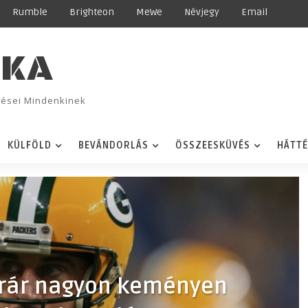
Rumble
Brighteon
MeWe
Névjegy
Email
IKA
ggései Mindenkinek
KÜLFÖLD
BEVÁNDORLÁS
ÖSSZEESKÜVÉS
HÁTT
trár nagyon keményen