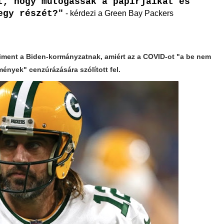
t, hogy mutogassák a papírjaikat és
egy részét?"
- kérdezi a Green Bay Packers
iment a Biden-kormányzatnak, amiért az a COVID-ot "a be nem
mények" cenzúrázására szólított fel.