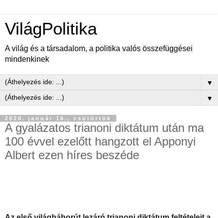
VilágPolitika
A világ és a társadalom, a politika valós összefüggései
mindenkinek
▼
▼
2020. január 16., csütörtök
A gyalázatos trianoni diktátum után ma
100 évvel ezelőtt hangzott el Apponyi
Albert ezen híres beszéde
Az első világháborút lezáró trianoni diktátum feltételeit a