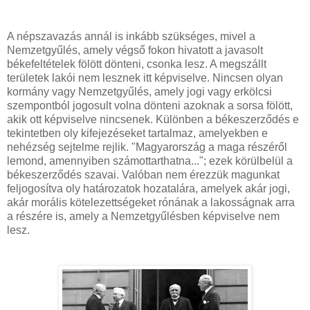
A népszavazás annál is inkább szükséges, mivel a
Nemzetgyűlés, amely végső fokon hivatott a javasolt
békefeltételek fölött dönteni, csonka lesz. A megszállt
területek lakói nem lesznek itt képviselve. Nincsen olyan
kormány vagy Nemzetgyűlés, amely jogi vagy erkölcsi
szempontból jogosult volna dönteni azoknak a sorsa fölött,
akik ott képviselve nincsenek. Különben a békeszerződés e
tekintetben oly kifejezéseket tartalmaz, amelyekben e
nehézség sejtelme rejlik. "Magyarország a maga részéről
lemond, amennyiben számottarthatna..."; ezek körülbelül a
békeszerződés szavai. Valóban nem érezzük magunkat
feljogosítva oly határozatok hozatalára, amelyek akár jogi,
akár morális kötelezettségeket rónának a lakosságnak arra
a részére is, amely a Nemzetgyűlésben képviselve nem
lesz.