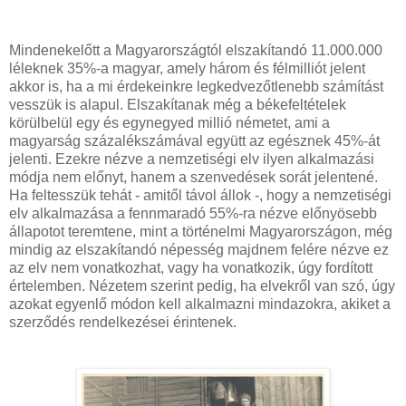
Mindenekelőtt a Magyarországtól elszakítandó 11.000.000
léleknek 35%-a magyar, amely három és félmilliót jelent
akkor is, ha a mi érdekeinkre legkedvezőtlenebb számítást
vesszük is alapul. Elszakítanak még a békefeltételek
körülbelül egy és egynegyed millió németet, ami a
magyarság százalékszámával együtt az egésznek 45%-át
jelenti. Ezekre nézve a nemzetiségi elv ilyen alkalmazási
módja nem előnyt, hanem a szenvedések sorát jelentené.
Ha feltesszük tehát - amitől távol állok -, hogy a nemzetiségi
elv alkalmazása a fennmaradó 55%-ra nézve előnyösebb
állapotot teremtene, mint a történelmi Magyarországon, még
mindig az elszakítandó népesség majdnem felére nézve ez
az elv nem vonatkozhat, vagy ha vonatkozik, úgy fordított
értelemben. Nézetem szerint pedig, ha elvekről van szó, úgy
azokat egyenlő módon kell alkalmazni mindazokra, akiket a
szerződés rendelkezései érintenek.