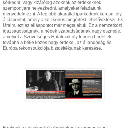
kérkedni, vagy kizárólag azoknak az érdekeknek
szempontjára helyezkedni, amelyeket feladatunk
megvédelmezni. A legjobb akarattal iparkodunk keresni oly
álláspontot, amely a kölcsönös megértést lehetővé teszi. És,
Uraim, ezt az álláspontot már megtaláltuk. Ez a nemzetközi
igazságosságnak, a népek szabadságának nagy eszméje,
amelyet a Szövetséges Hatalmak oly fennen hirdettek,
továbbá a béke közös nagy érdekei, az állandóság és
Európa rekonstrukciója biztosítékainak keresése.
Ezeknek az elveknek és érdekeknek szempontjából