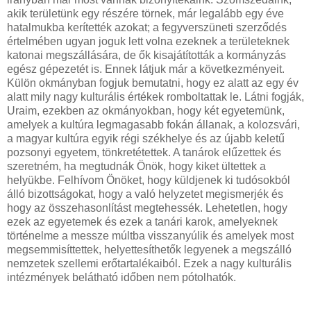
akik területünk egy részére törnek, már legalább egy éve
hatalmukba kerítették azokat; a fegyverszüneti szerződés
értelmében ugyan joguk lett volna ezeknek a területeknek
katonai megszállására, de ők kisajátították a kormányzás
egész gépezetét is. Ennek látjuk már a következményeit.
Külön okmányban fogjuk bemutatni, hogy ez alatt az egy év
alatt mily nagy kulturális értékek romboltattak le. Látni fogják,
Uraim, ezekben az okmányokban, hogy két egyetemünk,
amelyek a kultúra legmagasabb fokán állanak, a kolozsvári,
a magyar kultúra egyik régi székhelye és az újabb keletű
pozsonyi egyetem, tönkretétettek. A tanárok elűzettek és
szeretném, ha megtudnák Önök, hogy kiket ültettek a
helyükbe. Felhívom Önöket, hogy küldjenek ki tudósokból
álló bizottságokat, hogy a való helyzetet megismerjék és
hogy az összehasonlítást megtehessék. Lehetetlen, hogy
ezek az egyetemek és ezek a tanári karok, amelyeknek
történelme a messze múltba visszanyúlik és amelyek most
megsemmisíttettek, helyettesíthetők legyenek a megszálló
nemzetek szellemi erőtartalékaiból. Ezek a nagy kulturális
intézmények belátható időben nem pótolhatók.