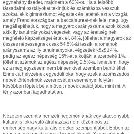
egynéhány tizedet, majdnem a 60%-ot. Ha a felsőbb
társadalmi osztályokat tekintjük és számításba vesszük
azokat, akik gimnáziumot végeztek és letették azt a vizsgát,
amely Franciaországban a baccalaureat-nak felel meg, úgy
megállapíthatjuk, hogy a magyarok arányszáma azok között,
akik ily tanulmányokat végeztek, vagy az érettséginek
megfelelő képzettséget érték el, 84%, jóllehet a magyarok az
összes népességnek csak 54,5%-át teszik; a románok
arányszáma az ily tanulmányokat végzettek között 4%,
pedig az egész népesség 16%-át alkotják; a szerbeké 1%,
jóllehet számuk az egész népesség 2,5%-a. Ismétlem, hogy
ez a megjegyzésem nem bír senkivel szemben bántó éllel.
Ennek a helyzetnek egyedüli oka, hogy ezek a szomszédos
népek történelmük szerencsétlen eseményei folytán
későbben léptek be a művelt népek családjába, mint mi. A
tény azonban tagadhatatlan.
Nézetem szerint a nemzeti hegemóniának egy alacsonyabb
kulturális fokra való átruházása nem közömbös az
emberiség nagy kulturális érdekei szempontjából. Ebben az
irányban már most vannak bizonyítékaink. Szomszédaink,