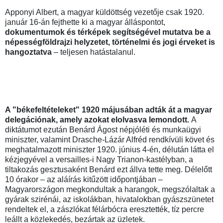
Apponyi Albert, a magyar küldöttség vezetője csak 1920.
január 16-án fejthette ki a magyar álláspontot,
dokumentumok és térképek segítségével mutatva be a
népességföldrajzi helyzetet, történelmi és jogi érveket is
hangoztatva
– teljesen hatástalanul.
A "békefeltételeket" 1920 májusában adták át a magyar
delegációnak, amely azokat elolvasva lemondott.
A
diktátumot ezután Benárd Ágost népjóléti és munkaügyi
miniszter, valamint Drasche-Lázár Alfréd rendkívüli követ és
meghatalmazott miniszter 1920. június 4-én, délután látta el
kézjegyével a versailles-i Nagy Trianon-kastélyban, a
tiltakozás gesztusaként Benárd ezt állva tette meg. Délelőtt
10 órakor – az aláírás kitűzött időpontjában –
Magyarországon megkondultak a harangok, megszólaltak a
gyárak szirénái, az iskolákban, hivatalokban gyászszünetet
rendeltek el, a zászlókat félárbócra eresztették, tíz percre
leállt a közlekedés, bezártak az üzletek.