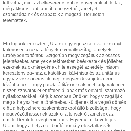
lett volna, mint azt elkeseredettebb ellenségeink állították,
még akkor is jobb annál a helyzetnél, amelyet
szomszédaink és csapataik a megszállt területen
teremtettek.
Elő fogunk terjeszteni, Uraim, egy egész sorozat okmányt,
különösen azokra a tényekre vonatkozólag, amelyek
Erdélyben történtek. Szigorúan megvizsgáltuk az összes
jelentéseket, amelyek e tekintetben beérkeztek és jóllehet
ezeknek az okmányoknak hitelességét az erdélyi három
keresztény egyház, a katolikus, kálvinista és az unitárius
egyház vezetői erősítik meg, mégsem kívánjuk - nem
kívánhatjuk -, hogy puszta állításunknak hitelt adjanak, mert
hiszen szavaink ellentétben állanak más oldalról származó
nyilatkozatokkal. Kérjük azonban Önöket, hogy vizsgálják
meg a helyszínen a történteket, küldjenek ki a végső döntés
előtt a helyszínére szakemberekből álló bizottságot, hogy
meggyőződhessenek azokról a tényekről, amelyek az
említett területen végbemennek. Egyedül mi követeljük
Uram, hogy a helyzetet borító homály eloszlattassék,