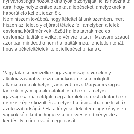
nyilvánosságra hozott okmányok bizonyítják, fel is használta
arra, hogy helytelenítse azokat a lépéseket, amelyeknek a
háborút elő kellett idézniök.
Nem hiszem továbbá, hogy ítélettel állunk szemben, mert
hiszen az ítélet oly eljárást tételez fel, amelyben a felek
egyforma körülmények között hallgattatnak meg és
egyformán tudják érveiket érvényre juttatni. Magyarországot
azonban mindeddig nem hallgatták meg; lehetetlen tehát,
hogy a békefeltételek ítélet jellegével bírjanak.
Vagy talán a nemzetközi igazságosság elvének oly
alkalmazásáról van szó, amelynek célja a poliglott
államalakulatok helyett, amelyek közé Magyarország is
tartozik, olyan új alakulatokat létrehozni, amelyek
igazságosabban oldják meg a területi kérdést a különböző
nemzetiségek között és amelyek hatásosabban biztosítják
azok szabadságát? Ha a tényeket tekintem, úgy kénytelen
vagyok kételkedni, hogy ez a törekvés eredményezte a
kérdés ily módon való megoldását.