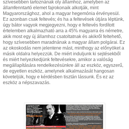
szívesebben tartoznának oly államhoz, amelyben az
államfenntartó elemet fajrokonaik alkotják, mint
Magyarországhoz, ahol a magyar hegemónia érvényesül.
Ez azonban csak feltevés; és ha a feltevések útjára léptünk,
úgy bátor vagyok megjegyezni, hogy e feltevés fordított
értelemben alkalmazható arra a 45% magyarra és németre,
akik most egy új államhoz csatoltatnak és akikről feltehető,
hogy szívesebben maradnának a magyar állam polgárai. Ez
az okoskodás nem jelentene mást, minthogy az előnyöket a
másik oldalra helyezzük. De miért induljunk ki sejtésekből
és miért helyezkedjünk feltevésekre, amikor a valóság
megállapítására rendelkezésünkre áll az eszköz, egyszerű,
de egyetlen eszköz, amelynek alkalmazását hangosan
követeljük, hogy e kérdésben tisztán lássunk. És ez az
eszköz a népszavazás.