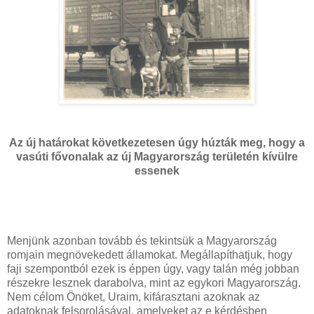
Az új határokat következetesen úgy húzták meg, hogy a
vasúti fővonalak az új Magyarország területén kívülre
essenek
Menjünk azonban tovább és tekintsük a Magyarország
romjain megnövekedett államokat. Megállapíthatjuk, hogy
faji szempontból ezek is éppen úgy, vagy talán még jobban
részekre lesznek darabolva, mint az egykori Magyarország.
Nem célom Önöket, Uraim, kifárasztani azoknak az
adatoknak felsorolásával, amelyeket az e kérdésben