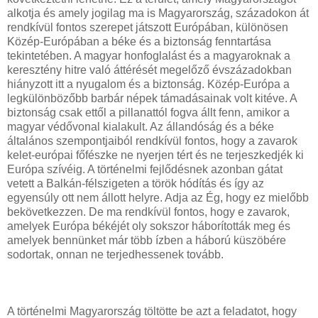
alkotja és amely jogilag ma is Magyarország, századokon át
rendkívül fontos szerepet játszott Európában, különösen
Közép-Európában a béke és a biztonság fenntartása
tekintetében. A magyar honfoglalást és a magyaroknak a
keresztény hitre való áttérését megelőző évszázadokban
hiányzott itt a nyugalom és a biztonság. Közép-Európa a
legkülönbözőbb barbár népek támadásainak volt kitéve. A
biztonság csak ettől a pillanattól fogva állt fenn, amikor a
magyar védővonal kialakult. Az állandóság és a béke
általános szempontjaiból rendkívül fontos, hogy a zavarok
kelet-európai főfészke ne nyerjen tért és ne terjeszkedjék ki
Európa szívéig. A történelmi fejlődésnek azonban gátat
vetett a Balkán-félszigeten a török hódítás és így az
egyensúly ott nem állott helyre. Adja az Ég, hogy ez mielőbb
bekövetkezzen. De ma rendkívül fontos, hogy e zavarok,
amelyek Európa békéjét oly sokszor háborították meg és
amelyek bennünket már több ízben a háború küszöbére
sodortak, onnan ne terjedhessenek tovább.
A történelmi Magyarország töltötte be azt a feladatot, hogy