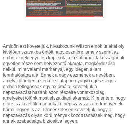
Amidőn ezt követeljük, hivatkozunk Wilson elnök úr által oly
kiválóan szavakba öntött nagy eszmére, amely szerint az
embereknek egyetlen kapcsolata, az államok lakosságának
egyetlen része sem helyezhető akarata, megkérdezése
nélkül, mint valami marhanyáj, egy idegen állam
fennhatósága alá. Ennek a nagy eszmének a nevében,
amely különben az erkölcsi alapon nyugvó egészséges
emberi felfogásnak egy axiómája, követeljük a
népszavazást hazánk azon részeire vonatkozólag,
amelyeket tőlünk most elszakítani akarnak. Kijelentem, hogy
előre is alávetjük magunkat e népszavazás eredményének,
bármi legyen is az. Természetesen követeljük, hogy a
népszavazás olyan körülmények között tartassék meg, hogy
annak szabadsága biztosítva legyen.