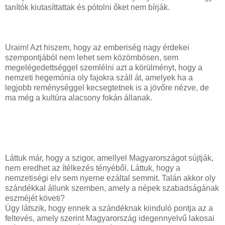
tanítók kiutasíttattak és pótolni őket nem bírják.
Uraim! Azt hiszem, hogy az emberiség nagy érdekei
szempontjából
nem lehet sem közömbösen, sem
megelégedettséggel szemlélni azt a körülményt, hogy a
nemzeti hegemónia oly fajokra száll át, amelyek ha a
legjobb reménységgel kecsegtetnek is a jövőre nézve, de
ma még a kultúra alacsony fokán állanak.
Láttuk már, hogy a szigor, amellyel Magyarországot sújtják,
nem eredhet az ítélkezés tényéből. Láttuk, hogy a
nemzetiségi elv sem nyerne ezáltal semmit. Talán akkor oly
szándékkal állunk szemben, amely a népek szabadságának
eszméjét követi?
Úgy látszik, hogy ennek a szándéknak kiinduló pontja az a
feltevés, amely szerint Magyarország idegennyelvű lakosai