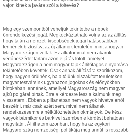
vajon kinek a javára szól a föltevés?
Még egy szempontból vehetjük tekintetbe a népek
önrendelkezési jogát. Megkockáztatható volna az az állítás,
hogy talán a nemzeti kisebbségek jogai hatásosabban
lennének biztosítva az új államok területén, mint ahogyan
Magyarországon voltak. Ez alkalommal nem akarok
védőbeszédet tartani azon eljárás fölött, amelyet
Magyarországon a nem magyar fajok állítólagos elnyomása
tekintetében követtek. Csak annak állítására szorítkozom,
hogy nagyon örülnénk, ha a tőlünk elszakított területeken
magyar testvéreink ugyanazon jogoknak és előnyökben
birtokában lennének, amellyel Magyarország nem magyar
ajkú polgárai bírtak. Erre a kérdésre lesz alkalmunk még
visszatérni. Ebben a pillanatban nem vagyok hivatva erről
beszélni, már csak azért sem, mivel nem állanak
rendelkezésemre a nélkülözhetetlen okmányok. De kész
vagyok bármikor és bárkivel szemben e kérdést behatóan
megvitatni. Állíthatom azonban, hogy ha az egykori
Magyarország nemzetiségi politikája még annál is rosszabb