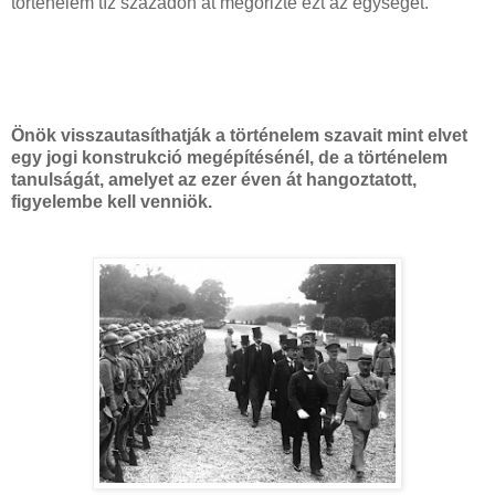
történelem tíz századon át megőrizte ezt az egységet.
Önök visszautasíthatják a történelem szavait mint elvet
egy jogi konstrukció megépítésénél, de a történelem
tanulságát, amelyet az ezer éven át hangoztatott,
figyelembe kell venniök.