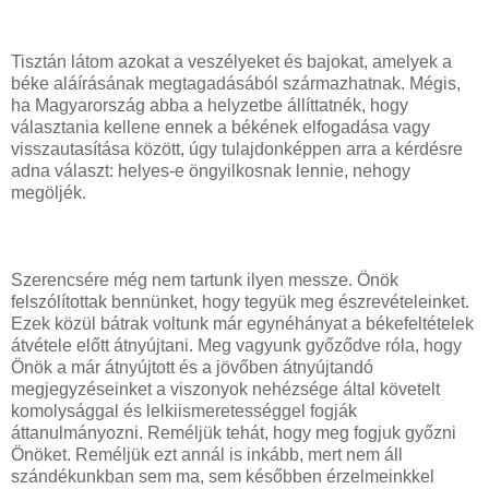
Tisztán látom azokat a veszélyeket és bajokat, amelyek a
béke aláírásának megtagadásából származhatnak. Mégis,
ha Magyarország abba a helyzetbe állíttatnék, hogy
választania kellene ennek a békének elfogadása vagy
visszautasítása között, úgy tulajdonképpen arra a kérdésre
adna választ: helyes-e öngyilkosnak lennie, nehogy
megöljék.
Szerencsére még nem tartunk ilyen messze. Önök
felszólítottak bennünket, hogy tegyük meg észrevételeinket.
Ezek közül bátrak voltunk már egynéhányat a békefeltételek
átvétele előtt átnyújtani. Meg vagyunk győződve róla, hogy
Önök a már átnyújtott és a jövőben átnyújtandó
megjegyzéseinket a viszonyok nehézsége által követelt
komolysággal és lelkiismeretességgel fogják
áttanulmányozni. Reméljük tehát, hogy meg fogjuk győzni
Önöket. Reméljük ezt annál is inkább, mert nem áll
szándékunkban sem ma, sem későbben érzelmeinkkel