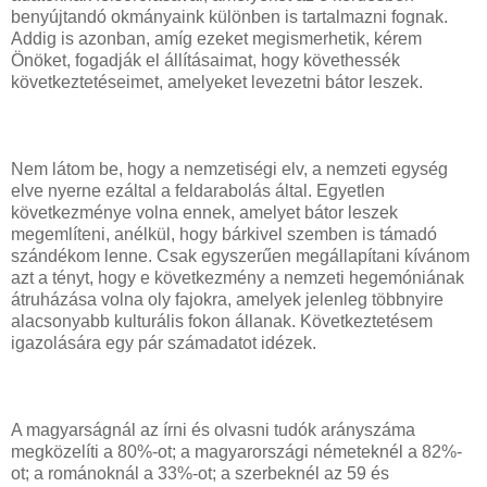
benyújtandó okmányaink különben is tartalmazni fognak.
Addig is azonban, amíg ezeket megismerhetik, kérem
Önöket, fogadják el állításaimat, hogy követhessék
következtetéseimet, amelyeket levezetni bátor leszek.
Nem látom be, hogy a nemzetiségi elv, a nemzeti egység
elve nyerne ezáltal a feldarabolás által. Egyetlen
következménye volna ennek, amelyet bátor leszek
megemlíteni, anélkül, hogy bárkivel szemben is támadó
szándékom lenne. Csak egyszerűen megállapítani kívánom
azt a tényt, hogy e következmény a nemzeti hegemóniának
átruházása volna oly fajokra, amelyek jelenleg többnyire
alacsonyabb kulturális fokon állanak. Következtetésem
igazolására egy pár számadatot idézek.
A magyarságnál az írni és olvasni tudók arányszáma
megközelíti a 80%-ot; a magyarországi németeknél a 82%-
ot; a románoknál a 33%-ot; a szerbeknél az 59 és