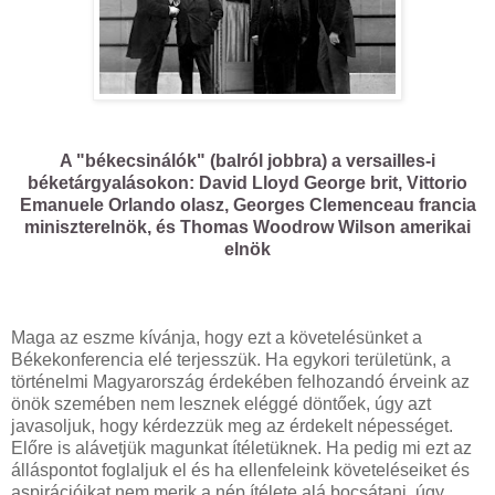
A "békecsinálók" (balról jobbra) a versailles-i
béketárgyalásokon: David Lloyd George brit, Vittorio
Emanuele Orlando olasz, Georges Clemenceau francia
miniszterelnök, és Thomas Woodrow Wilson amerikai
elnök
Maga az eszme kívánja, hogy ezt a követelésünket a
Békekonferencia elé terjesszük. Ha egykori területünk, a
történelmi Magyarország érdekében felhozandó érveink az
önök szemében nem lesznek eléggé döntőek, úgy azt
javasoljuk, hogy kérdezzük meg az érdekelt népességet.
Előre is alávetjük magunkat ítéletüknek. Ha pedig mi ezt az
álláspontot foglaljuk el és ha ellenfeleink követeléseiket és
aspirációikat nem merik a nép ítélete alá bocsátani, úgy