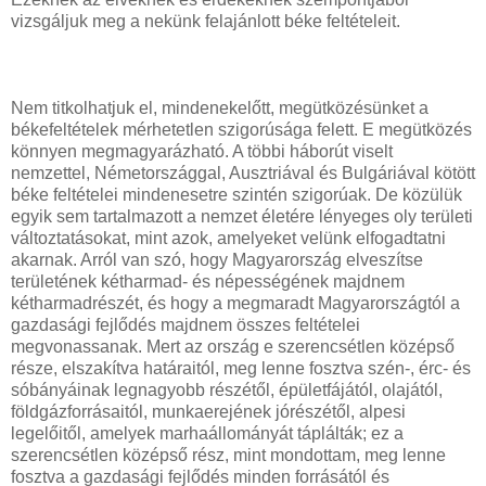
vizsgáljuk meg a nekünk felajánlott béke feltételeit.
Nem titkolhatjuk el, mindenekelőtt, megütközésünket a
békefeltételek mérhetetlen szigorúsága felett. E megütközés
könnyen megmagyarázható. A többi háborút viselt
nemzettel, Németországgal, Ausztriával és Bulgáriával kötött
béke feltételei mindenesetre szintén szigorúak. De közülük
egyik sem tartalmazott a nemzet életére lényeges oly területi
változtatásokat, mint azok, amelyeket velünk elfogadtatni
akarnak. Arról van szó, hogy Magyarország elveszítse
területének kétharmad- és népességének majdnem
kétharmadrészét, és hogy a megmaradt Magyarországtól a
gazdasági fejlődés majdnem összes feltételei
megvonassanak. Mert az ország e szerencsétlen középső
része, elszakítva határaitól, meg lenne fosztva szén-, érc- és
sóbányáinak legnagyobb részétől, épületfájától, olajától,
földgázforrásaitól, munkaerejének jórészétől, alpesi
legelőitől, amelyek marhaállományát táplálták; ez a
szerencsétlen középső rész, mint mondottam, meg lenne
fosztva a gazdasági fejlődés minden forrásától és