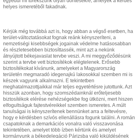
egyedül mi törekszünk olyan döntésekre, amelyek a kérdés
helyes ismeretéből fakadnak.
Kérjük még továbbá azt is, hogy abban a végső esetben, ha
terület-változtatásokat fognak reánk kényszeríteni, a
nemzetiségi kisebbségek jogainak védelme hatásosabban
és részletesebben biztosíttassék, mint azt a nekünk
átnyújtott békejavaslat tervbe veszi. A mi meggyőződésünk
szerint a tervbe vett biztosítékok elégtelenek. Erősebb
biztosítékokat kívánunk, amelyeket a Magyarország
területén megmaradó idegenajkú lakosokkal szemben mi is
készek vagyunk alkalmazni. E tekintetben
meghatalmazottjaikkal már teljes egyetértésre jutottunk. Azt
hisszük azonban, hogy szomszédainknál erőteljesebb
biztosítékok elérése nehézségekbe fog ütközni, mert hiszen
elfogultságuk fajtestvéreikkel szemben ismeretes. A múlt
tanulságai is kényszerítenek bennünket arra a feltevésre,
hogy e kérdésben szívós ellenállásra fogunk találni. A román
csapatoknak a demarkációs vonalra való visszavonása
tekintetében, amelyet több ízben kértünk és amelyet
kormányunk a békedelegáció Párizsba való kiküldésének