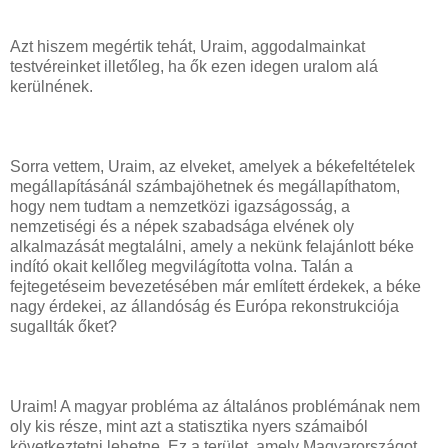
Azt hiszem megértik tehát, Uraim, aggodalmainkat
testvéreinket illetőleg, ha ők ezen idegen uralom alá
kerülnének.
Sorra vettem, Uraim, az elveket, amelyek a békefeltételek
megállapításánál számbajöhetnek és megállapíthatom,
hogy nem tudtam a nemzetközi igazságosság, a
nemzetiségi és a népek szabadsága elvének oly
alkalmazását megtalálni, amely a nekünk felajánlott béke
indító okait kellőleg megvilágította volna. Talán a
fejtegetéseim bevezetésében már említett érdekek, a béke
nagy érdekei, az állandóság és Európa rekonstrukciója
sugallták őket?
Uraim! A magyar probléma az általános problémának nem
oly kis része, mint azt a statisztika nyers számaiból
következtetni lehetne. Ez a terület, amely Magyarországot