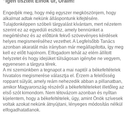
"Igen tisztelt Elnök úr, Uraim!
Engedjék meg, hogy még egyszer megköszönjem, hogy
alkalmat adtak nekünk álláspontunk kifejtésére.
Tulajdonképpen szóbeli tárgyalást kívántam, mert nézetem
szerint ez az egyedüli eszköz, amely bennünket a
megértéshez és az előttünk fekvő szövevényes kérdések
helyes megismeréséhez vezethet. A Legfelsőbb Tanács
azonban akaratát más irányban már megállapította, így meg
kell ez előtt hajolnom. Elfogadom tehát az elém állított
helyzetet és hogy idejüket túlságosan igénybe ne vegyem,
egyenesen a tárgyra térek.
A mi szemünkben a tegnapot a mai naptól a békefeltételek
hivatalos megismerése választja el. Érzem a felelősség
roppant súlyát, amely reám nehezedik abban a pillanatban,
amikor Magyarország részéről a békefeltételeket illetőleg az
első szót kimondom. Nem tétovázom azonban és nyíltan
kijelentem, hogy a békefeltételek, úgy, amint Önök szívesek
voltak azokat nekünk átnyújtani, lényeges módosítás nélkül
elfogadhatatlanok.