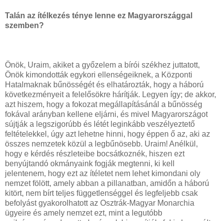
Talán az ítélkezés ténye lenne ez Magyarországgal
szemben?
Önök, Uraim, akiket a győzelem a bírói székhez juttatott,
Önök kimondották egykori ellenségeiknek, a Központi
Hatalmaknak bűnösségét és elhatározták, hogy a háború
következményeit a felelősökre hárítják. Legyen így; de akkor,
azt hiszem, hogy a fokozat megállapításánál a bűnösség
fokával arányban kellene eljárni, és mivel Magyarországot
sújtják a legszigorúbb és létét leginkább veszélyeztető
feltételekkel, úgy azt lehetne hinni, hogy éppen ő az, aki az
összes nemzetek közül a legbűnösebb. Uraim! Anélkül,
hogy e kérdés részleteibe bocsátkoznék, hiszen ezt
benyújtandó okmányaink fogják megtenni, ki kell
jelentenem, hogy ezt az ítéletet nem lehet kimondani oly
nemzet fölött, amely abban a pillanatban, amidőn a háború
kitört, nem bírt teljes függetlenséggel és legfeljebb csak
befolyást gyakorolhatott az Osztrák-Magyar Monarchia
ügyeire és amely nemzet ezt, mint a legutóbb