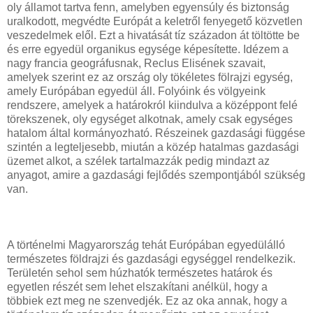
oly államot tartva fenn, amelyben egyensúly és biztonság
uralkodott, megvédte Európát a keletről fenyegető közvetlen
veszedelmek elől. Ezt a hivatását tíz századon át töltötte be
és erre egyedül organikus egysége képesítette. Idézem a
nagy francia geográfusnak, Reclus Elisének szavait,
amelyek szerint ez az ország oly tökéletes fölrajzi egység,
amely Európában egyedül áll. Folyóink és völgyeink
rendszere, amelyek a határokról kiindulva a középpont felé
törekszenek, oly egységet alkotnak, amely csak egységes
hatalom által kormányozható. Részeinek gazdasági függése
szintén a legteljesebb, miután a közép hatalmas gazdasági
üzemet alkot, a szélek tartalmazzák pedig mindazt az
anyagot, amire a gazdasági fejlődés szempontjából szükség
van.
A történelmi Magyarország tehát Európában egyedülálló
természetes földrajzi és gazdasági egységgel rendelkezik.
Területén sehol sem húzhatók természetes határok és
egyetlen részét sem lehet elszakítani anélkül, hogy a
többiek ezt meg ne szenvedjék. Ez az oka annak, hogy a