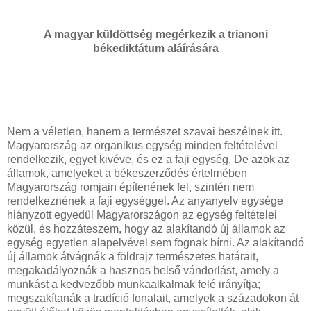
A magyar küldöttség megérkezik a trianoni
békediktátum aláírására
N
em a véletlen, hanem a természet szavai beszélnek itt.
Magyarország az organikus egység minden feltételével
rendelkezik, egyet kivéve, és ez a faji egység. De azok az
államok, amelyeket a békeszerződés értelmében
Magyarország romjain építenének fel, szintén nem
rendelkeznének a faji egységgel. Az anyanyelv egysége
hiányzott egyedül Magyarországon az egység feltételei
közül, és hozzáteszem, hogy az alakítandó új államok az
egység egyetlen alapelvével sem fognak bírni. Az alakítandó
új államok átvágnák a földrajz természetes határait,
megakadályoznák a hasznos belső vándorlást, amely a
munkást a kedvezőbb munkaalkalmak felé irányítja;
megszakítanák a tradíció fonalait, amelyek a századokon át