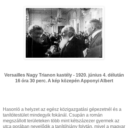
Versailles Nagy Trianon kastély - 1920. június 4. délután
16 óra 30 perc. A kép közepén Apponyi Albert
Hasonló a helyzet az egész közigazgatási gépezetnél és a
tanítótestület mindegyik fokánál. Csupán a román
megszállott területeken több mint kétszázezer gyermek az
utca porában nevelődik a tanítóhiány folytán, mivel a magyar