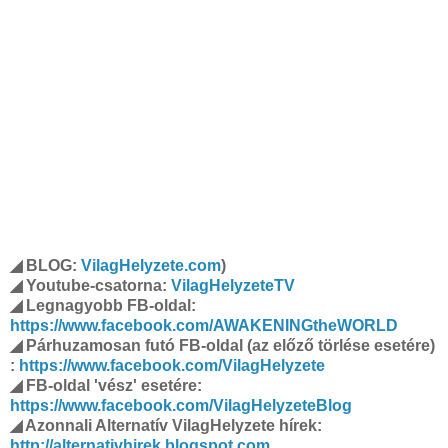
◢ BLOG:
VilagHelyzete.com
)
◢ Youtube-csatorna:
VilagHelyzeteTV
◢ Legnagyobb FB-oldal:
https://www.facebook.com/AWAKENINGtheWORLD
◢ Párhuzamosan futó FB-oldal (az előző törlése esetére)
:
https://www.facebook.com/VilagHelyzete
◢ FB-oldal 'vész' esetére:
https://www.facebook.com/VilagHelyzeteBlog
◢ Azonnali Alternatív VilagHelyzete hírek:
http://alternativhirek.blogspot.com