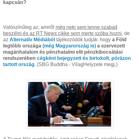
kapcsán?
Valószínűleg az, amiről
még neki sem lenne szabad
beszélni és az RT News cikke sem merte szóba hozni,
de
az
Alternatív Médiából
tájékozódók tudják: hogy
a Föld
legtöbb országa
(még Magyarország is)
a szervezett
magánhatalom és pénzhatalmi elit pénzkibocsátási
rendszerében
cégként bejegyzett és birtokolt, pórázon
tartott ország.
(SBG Buddha - VilagHelyzete megj.)