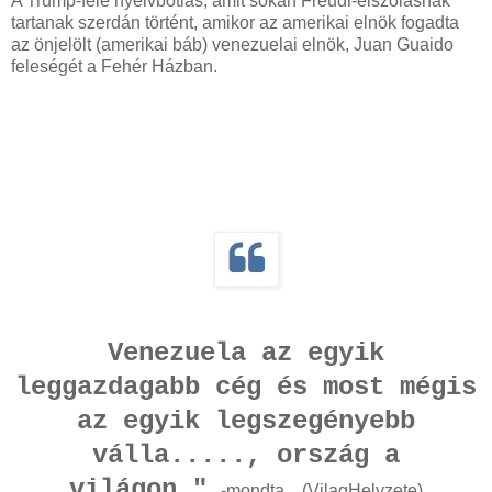
A Trump-féle nyelvbotlás, amit sokan Freudi-elszólásnak
tartanak szerdán történt, amikor az amerikai elnök fogadta
az önjelölt (amerikai báb) venezuelai elnök, Juan Guaido
feleségét a Fehér Házban.
Venezuela az egyik
leggazdagabb cég és most mégis
az egyik legszegényebb
válla....., ország a
világon."
...-mondta... (VilagHelyzete)