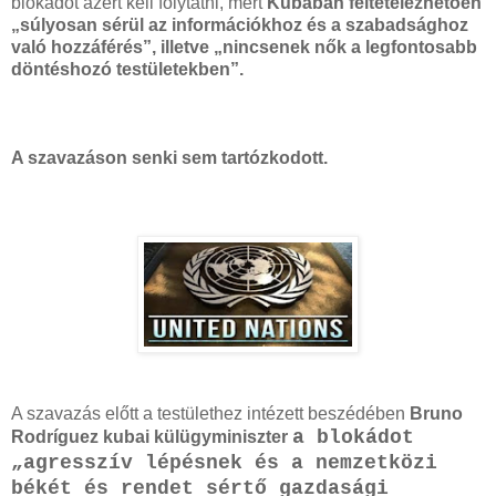
blokádot azért kell folytatni, mert
Kubában feltételezhetően
„súlyosan sérül az információkhoz és a szabadsághoz
való hozzáférés”, illetve „nincsenek nők a legfontosabb
döntéshozó testületekben”.
A szavazáson senki sem tartózkodott.
A szavazás előtt a testülethez intézett beszédében
Bruno
a blokádot
Rodríguez kubai külügyminiszter
„agresszív lépésnek és a nemzetközi
békét és rendet sértő gazdasági