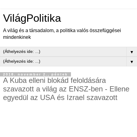
VilágPolitika
A világ és a társadalom, a politika valós összefüggései
mindenkinek
▼
▼
2018. november 2., péntek
A Kuba elleni blokád feloldására
szavazott a világ az ENSZ-ben - Ellene
egyedül az USA és Izrael szavazott