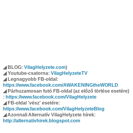
◢ BLOG:
VilagHelyzete.com
)
◢ Youtube-csatorna:
VilagHelyzeteTV
◢ Legnagyobb FB-oldal:
https://www.facebook.com/AWAKENINGtheWORLD
◢ Párhuzamosan futó FB-oldal (az előző törlése esetére)
:
https://www.facebook.com/VilagHelyzete
◢ FB-oldal 'vész' esetére:
https://www.facebook.com/VilagHelyzeteBlog
◢ Azonnali Alternatív VilagHelyzete hírek:
http://alternativhirek.blogspot.com