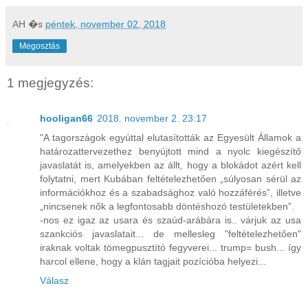
AH
�s
péntek, november 02, 2018
Megosztás
1 megjegyzés:
hooligan66
2018. november 2. 23:17
"A tagországok egyúttal elutasították az Egyesült Államok a
határozattervezethez benyújtott mind a nyolc kiegészítő
javaslatát is, amelyekben az állt, hogy a blokádot azért kell
folytatni, mert Kubában feltételezhetően „súlyosan sérül az
információkhoz és a szabadsághoz való hozzáférés”, illetve
„nincsenek nők a legfontosabb döntéshozó testületekben”.
-nos ez igaz az usara és szaúd-arábára is.. várjuk az usa
szankciós javaslatait... de mellesleg "feltételezhetően"
iraknak voltak tömegpusztító fegyverei... trump= bush... így
harcol ellene, hogy a klán tagjait pozícióba helyezi...
Válasz