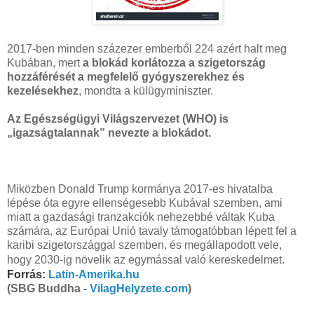
2017-ben minden százezer emberből 224 azért halt meg
Kubában, mert
a blokád korlátozza a szigetország
hozzáférését a megfelelő gyógyszerekhez és
kezelésekhez
, mondta a külügyminiszter.
Az Egészségügyi Világszervezet (WHO) is
„igazságtalannak” nevezte a blokádot.
Miközben Donald Trump kormánya 2017-es hivatalba
lépése óta egyre ellenségesebb Kubával szemben, ami
miatt a gazdasági tranzakciók nehezebbé váltak Kuba
számára, az Európai Unió tavaly támogatóbban lépett fel a
karibi szigetországgal szemben, és megállapodott vele,
hogy 2030-ig növelik az egymással való kereskedelmet.
Forrás:
Latin-Amerika.hu
(SBG Buddha -
VilagHelyzete.com
)