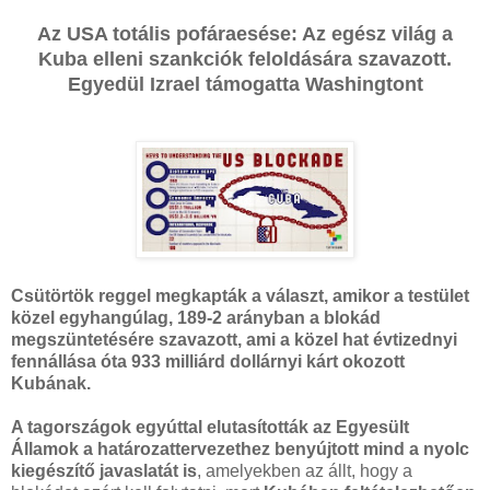
Az USA totális pofáraesése: Az egész világ a
Kuba elleni szankciók feloldására szavazott.
Egyedül Izrael támogatta Washingtont
Csütörtök reggel megkapták a választ, amikor a testület
közel egyhangúlag, 189-2 arányban a blokád
megszüntetésére szavazott, ami a közel hat évtizednyi
fennállása óta 933 milliárd dollárnyi kárt okozott
Kubának.
A tagországok egyúttal elutasították az Egyesült
Államok a határozattervezethez benyújtott mind a nyolc
kiegészítő javaslatát is
, amelyekben az állt, hogy a