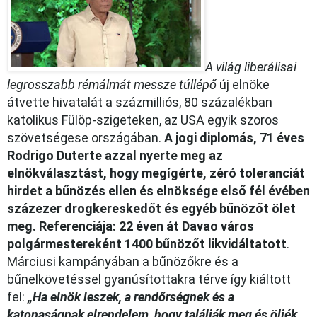
A világ liberálisai
legrosszabb rémálmát messze túllépő
új elnöke
átvette hivatalát a százmilliós, 80 százalékban
katolikus Fülöp-szigeteken, az USA egyik szoros
szövetségese országában.
A jogi diplomás, 71 éves
Rodrigo Duterte azzal nyerte meg az
elnökválasztást, hogy megígérte, zéró toleranciát
hirdet a bűnözés ellen és elnöksége első fél évében
százezer drogkereskedőt és egyéb bűnözőt ölet
meg.
Referenciája: 22 éven át Davao város
polgármestereként 1400 bűnözőt likvidáltatott
.
Márciusi kampányában a bűnözőkre és a
bűnelkövetéssel gyanúsítottakra térve így kiáltott
fel:
„Ha elnök leszek, a rendőrségnek és a
katonaságnak elrendelem, hogy találják meg és öljék