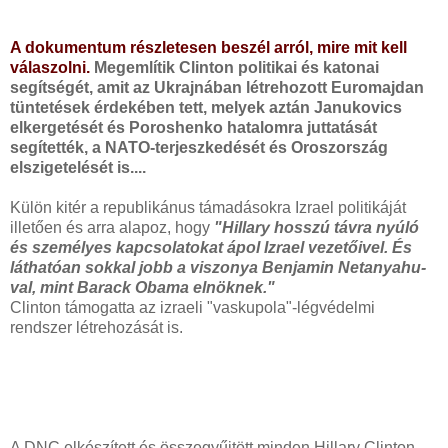
A dokumentum részletesen beszél arról, mire mit kell
válaszolni.
Megemlítik Clinton politikai és katonai
segítségét, amit az Ukrajnában létrehozott Euromajdan
tüntetések érdekében tett, melyek aztán Janukovics
elkergetését és Poroshenko hatalomra juttatását
segítették, a NATO-terjeszkedését és Oroszország
elszigetelését is....
Külön kitér a republikánus támadásokra Izrael politikáját
illetően és arra alapoz, hogy
"Hillary hosszú távra nyúló
és személyes kapcsolatokat ápol Izrael vezetőivel. És
láthatóan sokkal jobb a viszonya Benjamin Netanyahu-
val, mint Barack Obama elnöknek."
Clinton támogatta az izraeli "vaskupola"-légvédelmi
rendszer létrehozását is.
A DNC elkészített és összegyűjtött minden Hillary Clinton