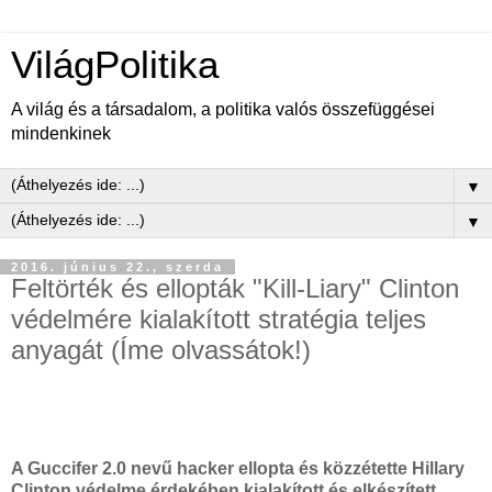
VilágPolitika
A világ és a társadalom, a politika valós összefüggései
mindenkinek
▼
▼
2016. június 22., szerda
Feltörték és ellopták "Kill-Liary" Clinton
védelmére kialakított stratégia teljes
anyagát (Íme olvassátok!)
A Guccifer 2.0 nevű hacker ellopta és közzétette Hillary
Clinton védelme érdekében kialakított és elkészített