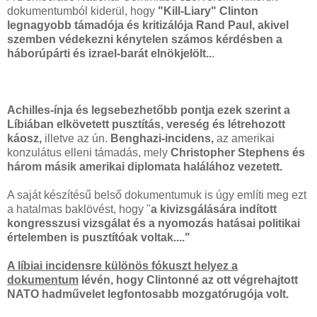
dokumentumból kiderül, hogy
"Kill-Liary" Clinton
legnagyobb támadója és kritizálója Rand Paul, akivel
szemben védekezni kénytelen számos kérdésben a
háborúpárti és izrael-barát elnökjelölt..
.
Achilles-ínja és legsebezhetőbb pontja ezek szerint a
Líbiában elkövetett pusztítás, vereség és létrehozott
káosz,
illetve az ún.
Benghazi-incidens,
az amerikai
konzulátus elleni támadás, mely
Christopher Stephens és
három másik amerikai diplomata halálához vezetett.
A saját készítésű belső dokumentumuk is úgy említi meg ezt
a hatalmas baklövést, hogy "
a kivizsgálására indított
kongresszusi vizsgálat és a nyomozás hatásai politikai
értelemben is pusztítóak voltak...."
A líbiai incidensre különös fókuszt helyez a
dokumentum
lévén, hogy Clintonné az ott végrehajtott
NATO hadművelet legfontosabb mozgatórugója volt.