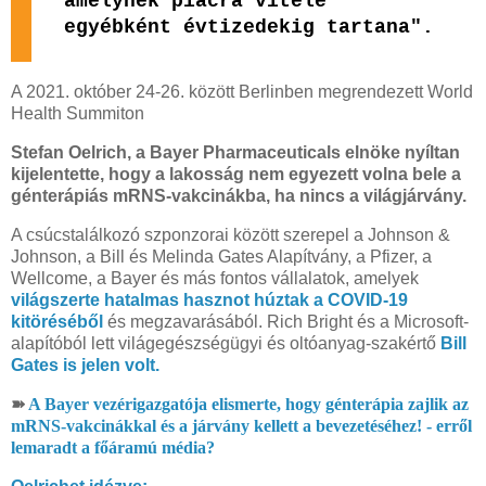
amelynek piacra vitele
egyébként évtizedekig tartana".
A 2021. október 24-26. között Berlinben megrendezett World
Health Summiton
Stefan Oelrich, a Bayer Pharmaceuticals elnöke nyíltan
kijelentette, hogy a lakosság nem egyezett volna bele a
génterápiás mRNS-vakcinákba, ha nincs a világjárvány.
A csúcstalálkozó szponzorai között szerepel a Johnson &
Johnson, a Bill és Melinda Gates Alapítvány, a Pfizer, a
Wellcome, a Bayer és más fontos vállalatok, amelyek
világszerte hatalmas hasznot húztak a COVID-19
kitöréséből
és megzavarásából. Rich Bright és a Microsoft-
alapítóból lett világegészségügyi és oltóanyag-szakértő
Bill
Gates is jelen volt.
➽
A Bayer vezérigazgatója elismerte, hogy génterápia zajlik az
mRNS-vakcinákkal és a járvány kellett a bevezetéséhez! - erről
lemaradt a főáramú média?