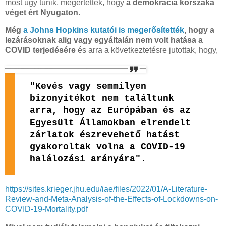
most úgy tűnik, megértették, hogy
a demokrácia korszaka
véget ért Nyugaton.
Még
a Johns Hopkins kutatói is megerősítették
, hogy a
lezárásoknak alig vagy egyáltalán nem volt hatása a
COVID terjedésére
és arra a következtetésre jutottak, hogy,
"Kevés vagy semmilyen
bizonyítékot nem találtunk
arra, hogy az Európában és az
Egyesült Államokban elrendelt
zárlatok észrevehető hatást
gyakoroltak volna a COVID-19
halálozási arányára".
https://sites.krieger.jhu.edu/iae/files/2022/01/A-Literature-
Review-and-Meta-Analysis-of-the-Effects-of-Lockdowns-on-
COVID-19-Mortality.pdf