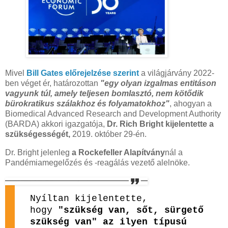
Mivel
Bill Gates előrejelzése szerint
a világjárvány 2022-
ben véget ér, határozottan
"egy olyan izgalmas entitáson
vagyunk túl, amely teljesen bomlasztó, nem kötődik
bürokratikus szálakhoz és folyamatokhoz"
, ahogyan a
Biomedical Advanced Research and Development Authority
(BARDA) akkori igazgatója,
Dr. Rich Bright kijelentette a
szükségességét,
2019. október 29-én.
Dr. Bright jelenleg
a Rockefeller Alapítvány
nál a
Pandémiamegelőzés és -reagálás vezető alelnöke.
Nyíltan kijelentette,
hogy
"szükség van, sőt, sürgető
szükség van" az ilyen típusú