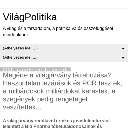
VilágPolitika
A világ és a társadalom, a politika valós összefüggései
mindenkinek
▼
▼
2022. szeptember 2., péntek
Megérte a világjárvány létrehozása?
Haszontalan lezárások és PCR tesztek,
a milliárdosok milliárdokat kerestek, a
szegények pedig rengeteget
veszítettek...
A világjárvány rendkívül értékes jövedelemforrást
jelentett a Big Pharma tőketulajdonosainak és