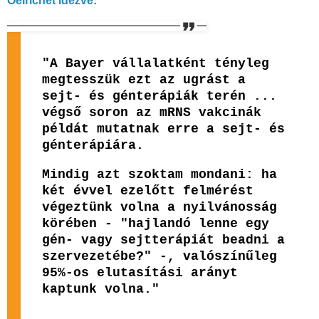
Oelrichet idézve:
"A Bayer vállalatként tényleg
megtesszük ezt az ugrást a
sejt- és génterápiák terén ...
végső soron az mRNS vakcinák
példát mutatnak erre a sejt- és
génterápiára.
Mindig azt szoktam mondani: ha
két évvel ezelőtt felmérést
végeztünk volna a nyilvánosság
körében - "hajlandó lenne egy
gén- vagy sejtterápiát beadni a
szervezetébe?" -, valószínűleg
95%-os elutasítási arányt
kaptunk volna."