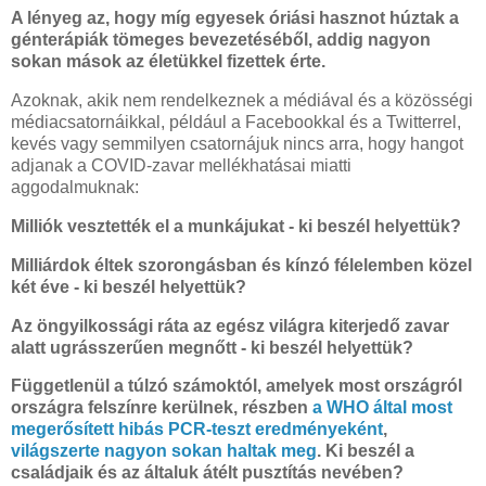
A lényeg az, hogy míg egyesek óriási hasznot húztak a
génterápiák tömeges bevezetéséből, addig nagyon
sokan mások az életükkel fizettek érte.
Azoknak, akik nem rendelkeznek a médiával és a közösségi
médiacsatornáikkal, például a Facebookkal és a Twitterrel,
kevés vagy semmilyen csatornájuk nincs arra, hogy hangot
adjanak a COVID-zavar mellékhatásai miatti
aggodalmuknak:
Milliók vesztették el a munkájukat - ki beszél helyettük?
Milliárdok éltek szorongásban és kínzó félelemben közel
két éve - ki beszél helyettük?
Az öngyilkossági ráta az egész világra kiterjedő zavar
alatt ugrásszerűen megnőtt - ki beszél helyettük?
Függetlenül a túlzó számoktól, amelyek most országról
országra felszínre kerülnek, részben
a WHO által most
megerősített hibás PCR-teszt eredményeként
,
világszerte nagyon sokan haltak meg
. Ki beszél a
családjaik és az általuk átélt pusztítás nevében?