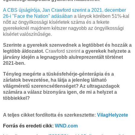
A CBS újságírója, Jan Crawford szerint a 2021. december
26-i "Face the Nation" adásában
a lányok körében 51%-kal
nőtt az öngyilkossági kísérletek száma és a fekete
gyerekeknél majdnem kétszer nagyobb az öngyilkossági
kísérlet valószínűsége.
Szerinte a gyerekek szenvednek a legtöbbet és hozzák a
legtöbb áldozatot.
Crawford szerint
a gyerekek helyzete a
járvány idején a legnagyobb alulreprezentált történet
2021-ben.
Tényleg megérte a tüskésfehérje-génterápia és a
zárlatok bevezetése, ha látja a jelenleg látható
világméretű szerencsétlenséget? Az ultragazdagok
számára a válasz bizonyára igen, de mi a helyzet a
többiekkel?
A teljes cikket fordította és szerkesztette:
VilagHelyzete
Forrás és eredeti cikk:
WND.com