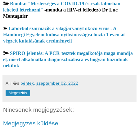
❗➽
Bomba: "Mesterséges a COVID-19 és csak laborban
lehetett létrehozni"
-mondta a HIV-et felfedező Dr Luc
Montagnier
➽
Laborból származik a világjárványt okozó vírus - A
Hamburgi Egyetem tudósa nyilvánosságra hozta 1 éven át
végzett kutatásának eredményeit
❗➽
SPIRO-jelentés: A PCR-tesztek megalkotója maga mondja
el, miért alkalmatlan diagnosztizálásra és hogyan hazudnak
nekünk
AH
�s
péntek, szeptember 02, 2022
Megosztás
Nincsenek megjegyzések:
Megjegyzés küldése