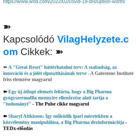
https://www.wnd.com/2022/02/covid-19-disruption-worth/
➽
Kapcsolódó
VilagHelyzete.c
om
Cikkek: ➽
➽
A "Great Reset" háttérhatalmi terv: A szabadság, az
innováció és a jólét elpusztításának terve
- A Gatestone Institute
friss elemzése magyarul
➽
Egy új átfogó elemzés feltárta, hogy a Big Pharma
gyógyszermaffia mennyire ellenőrzése alatt tartja a
"tudományt"
- The Pulse cikke magyarul
➽
Sharyl Attkisson: Így működik ipari méretekben a
közvélemény manipulálása, a Big Pharma dezinformációja
-
TEDx-előadás