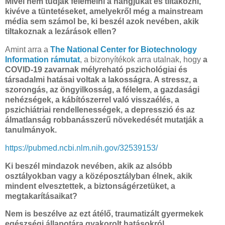
Mivel nem tudják felemelni a hangjukat és tiltakozni,
kivéve a tüntetéseket, amelyekről még a mainstream
média sem számol be, ki beszél azok nevében, akik
tiltakoznak a lezárások ellen?
Amint arra a
The National Center for Biotechnology
Information rámutat
, a bizonyítékok arra utalnak, hogy
a
COVID-19 zavarnak mélyreható pszichológiai és
társadalmi hatásai voltak a lakosságra. A stressz, a
szorongás, az öngyilkosság, a félelem, a gazdasági
nehézségek, a kábítószerrel való visszaélés, a
pszichiátriai rendellenességek, a depresszió és az
álmatlanság robbanásszerű növekedését mutatják a
tanulmányok.
https://pubmed.ncbi.nlm.nih.gov/32539153/
Ki beszél mindazok nevében, akik az alsóbb
osztályokban vagy a középosztályban élnek, akik
mindent elvesztettek, a biztonságérzetüket, a
megtakarításaikat?
Nem is beszélve az ezt átélő, traumatizált gyermekek
egészségi állapotára gyakorolt hatásokról.