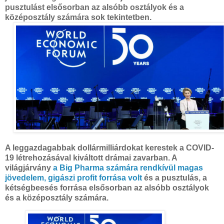
pusztulást elsősorban az alsóbb osztályok és a
középosztály számára sok tekintetben.
A leggazdagabbak dollármilliárdokat kerestek a COVID-
19 létrehozásával kiváltott drámai zavarban. A
világjárvány
a Big Pharma számára rendkívül magas
jövedelem, gigászi profit forrása volt
és a pusztulás, a
kétségbeesés forrása elsősorban az alsóbb osztályok
és a középosztály számára.