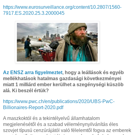
https://www.eurosurveillance.org/content/10.2807/1560-
7917.ES.2020.25.3.2000045
Az ENSZ arra figyelmeztet
, hogy a leállások és egyéb
mellékhatások hatalmas gazdasági következményei
miatt 1 milliárd ember kerülhet a szegénységi küszöb
alá. Ki beszél értük?
https://www.pwc.ch/en/publications/2020/UBS-PwC-
Billionaires-Report-2020.pdf
A maszkoktól és a tekintélyelvű államhatalom
megjelenésétől és a szabad véleménynyilvánítás éles
szovjet típusú cenzúrájától való félelemtől fogva az emberek