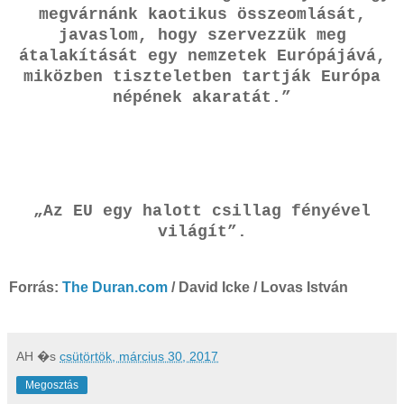
megvárnánk kaotikus összeomlását,
javaslom, hogy szervezzük meg
átalakítását egy nemzetek Európájává,
miközben tiszteletben tartják Európa
népének akaratát.”
„Az EU egy halott csillag fényével
világít”.
Forrás:
The Duran.com
/ David Icke / Lovas István
AH
�s
csütörtök, március 30, 2017
Megosztás