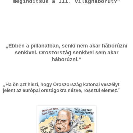
megindítsuk a III. világháborút?”
„Ebben a pillanatban, senki nem akar háborúzni
senkivel. Oroszország senkivel sem akar
háborúzni.”
„Ha ön azt hiszi, hogy Oroszország katonai veszélyt
jelent az európai országokra nézve, rosszul elemez.”