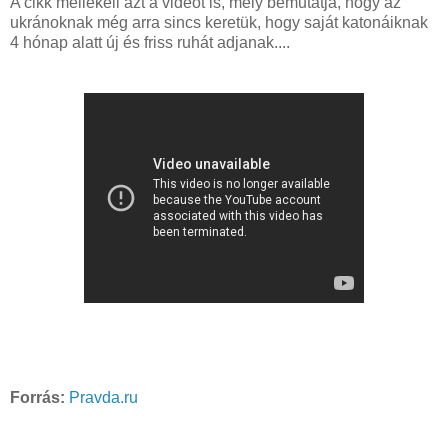
A cikk mellékeli azt a videót is, mely bemutatja, hogy az
ukránoknak még arra sincs keretük, hogy saját katonáiknak
4 hónap alatt új és friss ruhát adjanak....
Forrás:
Pravda.ru