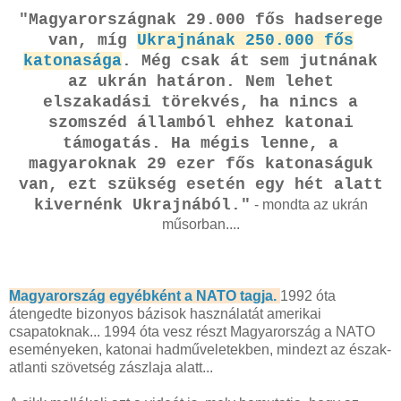
"Magyarországnak 29.000 fős hadserege
van, míg
Ukrajnának 250.000 fős
katonasága
. Még csak át sem jutnának
az ukrán határon. Nem lehet
elszakadási törekvés, ha nincs a
szomszéd államból ehhez katonai
támogatás. Ha mégis lenne, a
magyaroknak 29 ezer fős katonaságuk
van, ezt szükség esetén egy hét alatt
kivernénk Ukrajnából."
- mondta az ukrán
műsorban....
Magyarország egyébként a NATO tagja.
1992 óta
átengedte bizonyos bázisok használatát amerikai
csapatoknak... 1994 óta vesz részt Magyarország a NATO
eseményeken, katonai hadműveletekben, mindezt az észak-
atlanti szövetség zászlaja alatt...