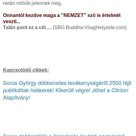
netán milliók jelennek meg.
Onnantól kezdve maga a "NEMZET" szó is értelmét
veszti...
Talán pont ez a cél.....
(SBG Buddha-VilagHelyzete.com)
Kapcsolódó cikkek:
Soros György döbbenetes tevékenységéről 2500 fájlt
publikáltak hekkerek! Kikerült végre! Jöhet a Clinton
Alapítvány!
Soros dollármilliók a "migrációs invázió normaként