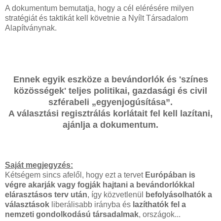
A dokumentum bemutatja, hogy a cél elérésére milyen
stratégiát és taktikát kell követnie a Nyílt Társadalom
Alapítványnak.
Ennek egyik eszköze a bevándorlók és 'színes
közösségek' teljes politikai, gazdasági és civil
szférabeli „egyenjogúsítása”.
A választási regisztrálás korlátait fel kell lazítani,
ajánlja a dokumentum.
Saját megjegyzés:
Kétségem sincs afelől, hogy ezt a tervet
Európában is
végre akarják vagy fogják hajtani a bevándorlókkal
elárasztásos terv után
, így közvetlenül
befolyásolhatók a
választások
liberálisabb irányba és
lazíthatók fel a
nemzeti gondolkodású társadalmak
, országok...