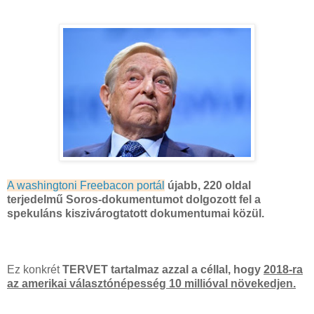
A washingtoni Freebacon portál
újabb, 220 oldal
terjedelmű Soros-dokumentumot dolgozott fel a
spekuláns kiszivárogtatott dokumentumai közül.
Ez konkrét
TERVET tartalmaz azzal a céllal, hogy
2018-ra
az amerikai választónépesség 10 millióval növekedjen.