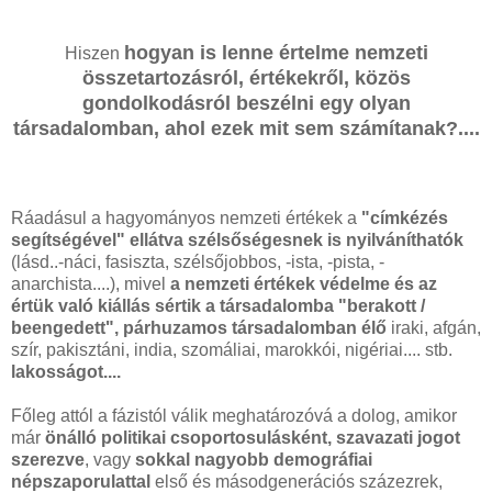
hogyan is lenne értelme nemzeti
Hiszen
összetartozásról, értékekről, közös
gondolkodásról beszélni egy olyan
társadalomban, ahol ezek mit sem számítanak?....
Ráadásul a hagyományos nemzeti értékek a
"címkézés
segítségével" ellátva szélsőségesnek is nyilváníthatók
(lásd..-náci, fasiszta, szélsőjobbos, -ista, -pista, -
anarchista....), mivel
a nemzeti értékek védelme és az
értük való kiállás sértik a társadalomba "berakott /
beengedett", párhuzamos társadalomban élő
iraki, afgán,
szír, pakisztáni, india, szomáliai, marokkói, nigériai.... stb.
lakosságot....
Főleg attól a fázistól válik meghatározóvá a dolog, amikor
már
önálló politikai csoportosulásként, szavazati jogot
szerezve
, vagy
sokkal nagyobb demográfiai
népszaporulattal
első és másodgenerációs százezrek,