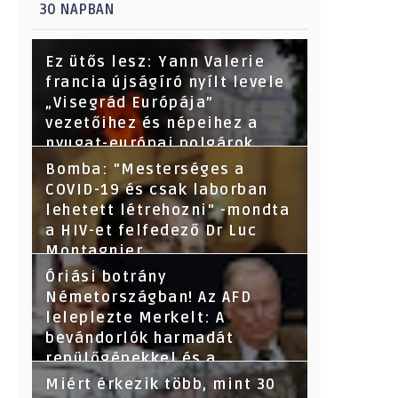
30 NAPBAN
Ez ütős lesz: Yann Valerie
francia újságíró nyílt levele
„Visegrád Európája”
vezetőihez és népeihez a
nyugat-európai polgárok
nevében - Segítsetek!
Bomba: "Mesterséges a
COVID-19 és csak laborban
lehetett létrehozni" -mondta
a HIV-et felfedező Dr Luc
Montagnier
Óriási botrány
Németországban! Az AFD
leleplezte Merkelt: A
bevándorlók harmadát
repülőgépekkel és a
törvényeket megsértve
Miért érkezik több, mint 30