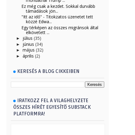
mondatnál Trump ...
Ez még csak a kezdet. Sokkal durvább
támadások jön...
"Itt az idő" - Titokzatos üzenetet tett
közzé Edwa...
Egy térképen az összes migránsok által
elkövetett ...
július
(35)
►
június
(34)
►
május
(32)
►
április
(2)
►
KERESÉS A BLOG CIKKEIBEN
IRATKOZZ FEL A VILAGHELYZETE
ÖSSZES HÍRÉT EGYESÍTŐ SUBSTACK
PLATFORMRA!