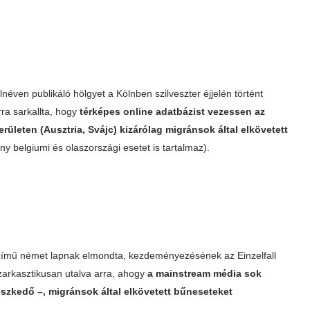
ven publikáló hölgyet a Kölnben szilveszter éjjelén történt
ra sarkallta, hogy
térképes online adatbázist vezessen az
ületen (Ausztria, Svájc) kizárólag migránsok által elkövetett
ny belgiumi és olaszországi esetet is tartalmaz).
t című német lapnak elmondta, kezdeményezésének az Einzelfall
szarkasztikusan utalva arra, ahogy
a mainstream média sok
szkedő –, migránsok által elkövetett bűneseteket