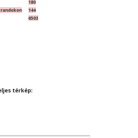
180
strandokon
144
6503
eljes térkép: