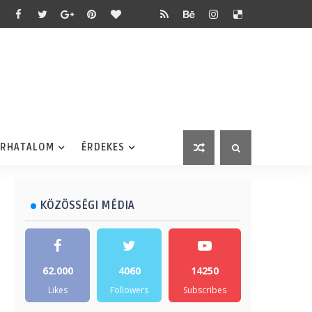
ÉRHATALOM
ÉRDEKES
KÖZÖSSÉGI MÉDIA
62.000
4060
14250
Likes
Followers
Subscribes