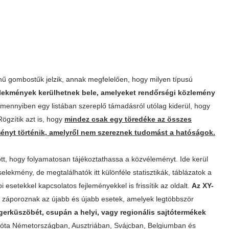
ű gombostűk jelzik, annak megfelelően, hogy milyen típusú
lekmények kerülhetnek bele, amelyeket rendőrségi közlemény
mennyiben egy listában szereplő támadásról utólag kiderül, hogy
 Rögzítik azt is, hogy
mindez csak egy töredéke az összes
ényt történik, amelyről nem szereznek tudomást a hatóságok.
ott, hogy folyamatosan tájékoztathassa a közvéleményt. Ide kerül
elekmény, de megtalálhatók itt különféle statisztikák, táblázatok a
esetekkel kapcsolatos fejleményekkel is frissítik az oldalt.
Az XY-
l záporoznak az újabb és újabb esetek, amelyek legtöbbször
gerküszöbét, csupán a helyi, vagy regionális sajtótermékek
1. óta Németországban, Ausztriában, Svájcban, Belgiumban és