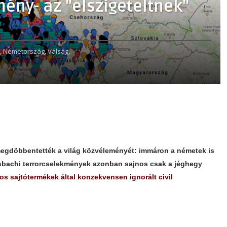
ény- az "elszigeteltnek"
,
Németország,
Válság,
megdöbbentették a világ közvéleményét: immáron a németek is
nsbachi terrorcselekmények azonban sajnos csak a jéghegy
os sajtótermékek által konzekvensen ignorált civil