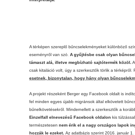
A térképen szereplő bűncselekményeket különböző szín
eseményről van szó.
A gyűjtésbe csak olyan bűncse
támaszt alá, illetve megbízható sajtótermék közöl.
A
csak kitaláció volt, úgy a szerkesztők törlik a térképről.
esetnek, bizonytalan, hogy hány olyan bűncselekm
A projekt részeként Berger egy Facebook oldalt is indít
fel minden egyes újabb migránsok által elkövetett bűncs
bűnelkövetésekről. Mindemellett a szerkesztők a korábbi 
Einzelfall elnevezésű Facebook oldalon
kis túlzássa
természetesen
nem érik el a nagy országos lapok in
hozzák le ezeket.
Az adatbázis szerint 2016. január 