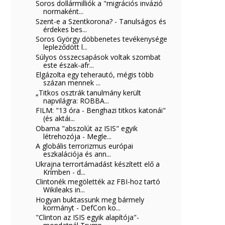
Soros dollármilliók a "migrációs invázió
normaként...
Szent-e a Szentkorona? - Tanulságos és
érdekes bes...
Soros György döbbenetes tevékenysége
lepleződött l...
Súlyos összecsapások voltak szombat
este észak-afr...
Elgázolta egy teherautó, mégis több
százan mennek ...
„Titkos osztrák tanulmány került
napvilágra: ROBBA...
FILM: "13 óra - Benghazi titkos katonái"
(és aktái...
Obama "abszolút az ISIS" egyik
létrehozója - Megle...
A globális terrorizmus európai
eszkalációja és ann...
Ukrajna terrortámadást készített elő a
Krímben - d...
Clintonék megölették az FBI-hoz tartó
Wikileaks in...
Hogyan buktassunk meg bármely
kormányt - DefCon ko...
"Clinton az ISIS egyik alapítója"-