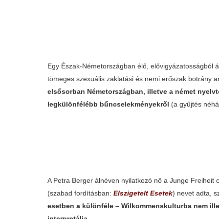
Egy Észak-Németországban élő, elővigyázatosságból álné
tömeges szexuális zaklatási és nemi erőszak botrány ar
elsősorban Németországban, illetve a német nyelvter
legkülönfélébb bűncselekményekről
(a gyűjtés néhá
A Petra Berger álnéven nyilatkozó nő a Junge Freihei
(szabad fordításban:
Elszigetelt Esetek
) nevet adta, 
esetben a különféle – Wilkommenskulturba nem ille
interpretálja.