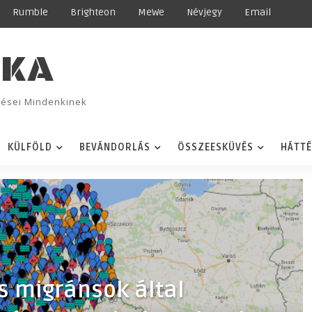
Rumble
Brighteon
MeWe
Névjegy
Email
IKA
ggései Mindenkinek
KÜLFÖLD
BEVÁNDORLÁS
ÖSSZEESKÜVÉS
HÁTT
s migránsok által