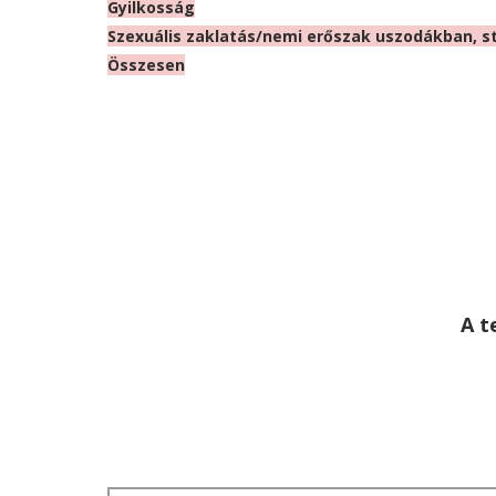
Gyilkosság
Szexuális zaklatás/nemi erőszak uszodákban, 
Összesen
A t