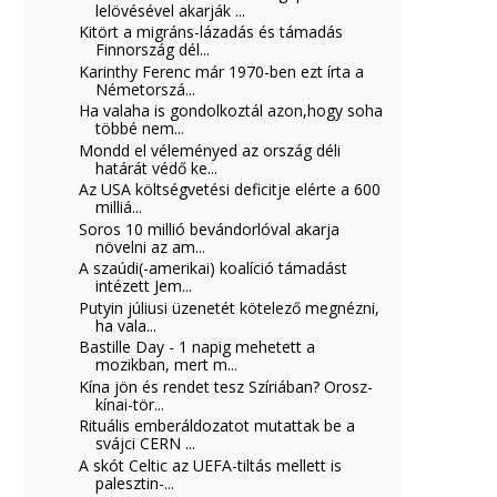
lelövésével akarják ...
Kitört a migráns-lázadás és támadás
Finnország dél...
Karinthy Ferenc már 1970-ben ezt írta a
Németorszá...
Ha valaha is gondolkoztál azon,hogy soha
többé nem...
Mondd el véleményed az ország déli
határát védő ke...
Az USA költségvetési deficitje elérte a 600
milliá...
Soros 10 millió bevándorlóval akarja
növelni az am...
A szaúdi(-amerikai) koalíció támadást
intézett Jem...
Putyin júliusi üzenetét kötelező megnézni,
ha vala...
Bastille Day - 1 napig mehetett a
mozikban, mert m...
Kína jön és rendet tesz Szíriában? Orosz-
kínai-tör...
Rituális emberáldozatot mutattak be a
svájci CERN ...
A skót Celtic az UEFA-tiltás mellett is
palesztin-...