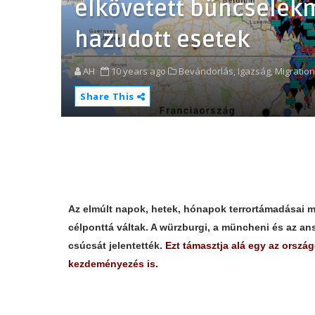
elkövetett bűncselekm
hazudott esetek
AH
10 years ago
Bevándorlás,
Igazság,
Migration
Share This
Az elmúlt napok, hetek, hónapok terrortámadásai 
célponttá váltak. A würzburgi, a müncheni és az a
csúcsát jelentették.
Ezt támasztja alá egy az ország
kezdeményezés is.