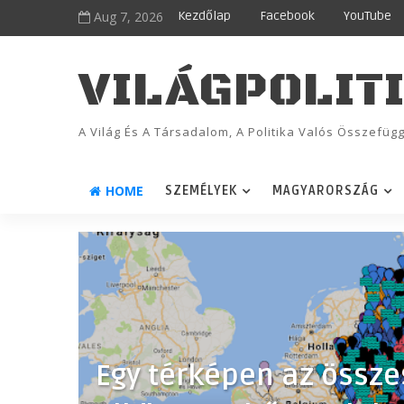
Aug 7, 2026
Kezdőlap
Facebook
YouTube
VILÁGPOLIT
A Világ És A Társadalom, A Politika Valós Összefü
HOME
SZEMÉLYEK
MAGYARORSZÁG
Egy térképen az össze