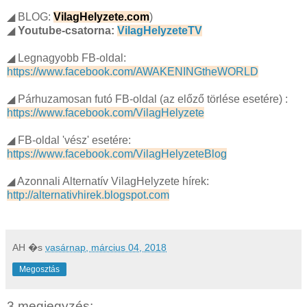
◢ BLOG:
VilagHelyzete.com
)
◢
Youtube-csatorna:
VilagHelyzeteTV
◢ Legnagyobb FB-oldal:
https://www.facebook.com/AWAKENINGtheWORLD
◢ Párhuzamosan futó FB-oldal (az előző törlése esetére) :
https://www.facebook.com/VilagHelyzete
◢ FB-oldal 'vész' esetére:
https://www.facebook.com/VilagHelyzeteBlog
◢ Azonnali Alternatív VilagHelyzete hírek:
http://alternativhirek.blogspot.com
AH
�s
vasárnap, március 04, 2018
Megosztás
3 megjegyzés: