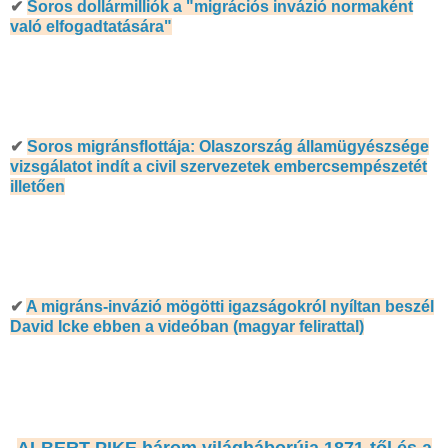
✔
Soros dollármilliók a "migrációs invázió normaként
való elfogadtatására"
✔
Soros migránsflottája: Olaszország államügyészsége
vizsgálatot indít a civil szervezetek embercsempészetét
illetően
✔
A migráns-invázió mögötti igazságokról nyíltan beszél
David Icke ebben a videóban (magyar felirattal)
ALBERT PIKE három világháborúja 1871-től és a