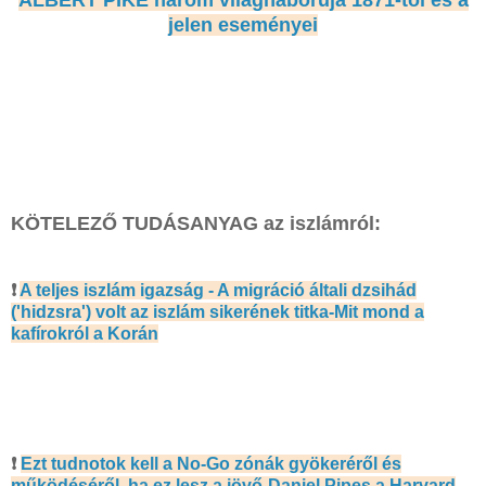
jelen eseményei
KÖTELEZŐ TUDÁSANYAG az iszlámról:
❗
A teljes iszlám igazság - A migráció általi dzsihád
('hidzsra') volt az iszlám sikerének titka-Mit mond a
kafírokról a Korán
❗
Ezt tudnotok kell a No-Go zónák gyökeréről és
működéséről, ha ez lesz a jövő-Daniel Pipes a Harvard