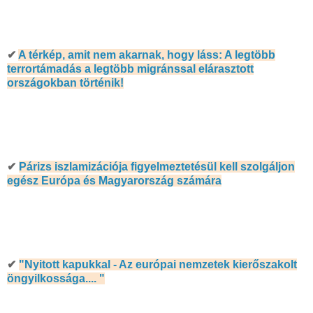
✔
A térkép, amit nem akarnak, hogy láss: A legtöbb
terrortámadás a legtöbb migránssal elárasztott
országokban történik!
✔
Párizs iszlamizációja figyelmeztetésül kell szolgáljon
egész Európa és Magyarország számára
✔
"Nyitott kapukkal - Az európai nemzetek kierőszakolt
öngyilkossága.... "