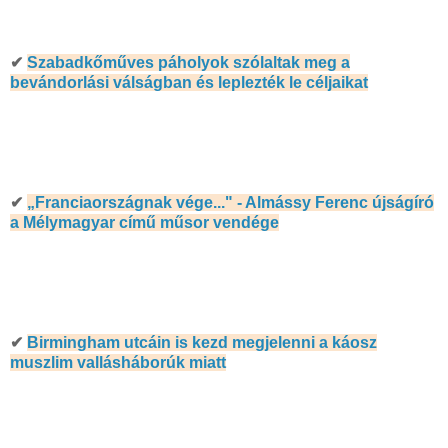
✔
Szabadkőműves páholyok szólaltak meg a
bevándorlási válságban és leplezték le céljaikat
✔
„Franciaországnak vége..." - Almássy Ferenc újságíró
a Mélymagyar című műsor vendége
✔
Birmingham utcáin is kezd megjelenni a káosz
muszlim vallásháborúk miatt