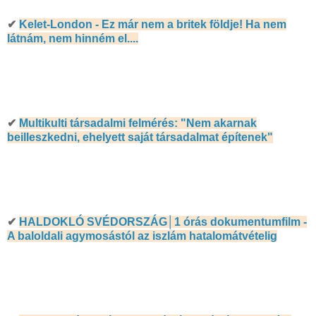
✔
Kelet-London - Ez már nem a britek földje! Ha nem
látnám, nem hinném el....
✔
Multikulti társadalmi felmérés: "Nem akarnak
beilleszkedni, ehelyett saját társadalmat építenek"
✔
HALDOKLÓ SVÉDORSZÁG│1 órás dokumentumfilm -
A baloldali agymosástól az iszlám hatalomátvételig