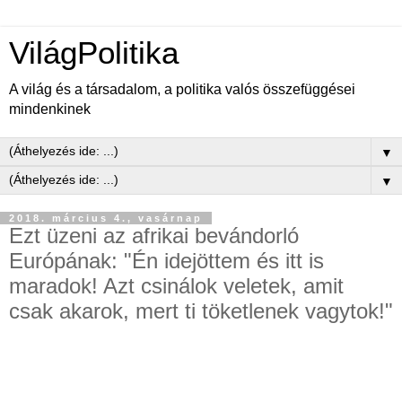
VilágPolitika
A világ és a társadalom, a politika valós összefüggései
mindenkinek
▼
▼
2018. március 4., vasárnap
Ezt üzeni az afrikai bevándorló
Európának: "Én idejöttem és itt is
maradok! Azt csinálok veletek, amit
csak akarok, mert ti töketlenek vagytok!"