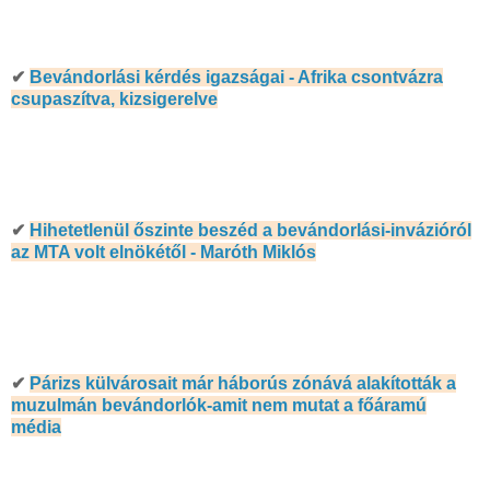
✔
Bevándorlási kérdés igazságai - Afrika csontvázra
csupaszítva, kizsigerelve
✔
Hihetetlenül őszinte beszéd a bevándorlási-invázióról
az MTA volt elnökétől - Maróth Miklós
✔
Párizs külvárosait már háborús zónává alakították a
muzulmán bevándorlók-amit nem mutat a főáramú
média