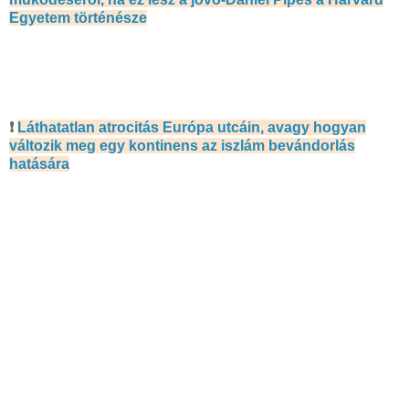
Egyetem történésze
❗
Láthatatlan atrocitás Európa utcáin, avagy hogyan
változik meg egy kontinens az iszlám bevándorlás
hatására