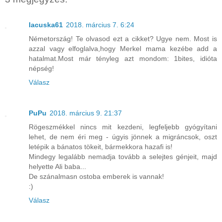
lacuska61
2018. március 7. 6:24
Németország! Te olvasod ezt a cikket? Ugye nem. Most is
azzal vagy elfoglalva,hogy Merkel mama kezébe add a
hatalmat.Most már tényleg azt mondom: 1bites, idióta
népség!
Válasz
PuPu
2018. március 9. 21:37
Rögeszmékkel nincs mit kezdeni, legfeljebb gyógyítani
lehet, de nem éri meg - úgyis jönnek a migráncsok, oszt
letépik a bánatos tökeit, bármekkora hazafi is!
Mindegy legalább nemadja tovább a selejtes génjeit, majd
helyette Ali baba...
De szánalmasn ostoba emberek is vannak!
:)
Válasz