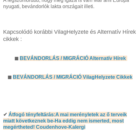
A legszomorúbb, hogy még igaza is van! Már ami Európa
nyugati, bevándorlók lakta országait illeti.
Kapcsolódó korábbi VilagHelyzete és Alternatív Hírek
cikkek :
◼
BEVÁNDORLÁS / MIGRÁCIÓ Alternatív Hírek
◼
BEVÁNDORLÁS / MIGRÁCIÓ VilagHelyzete Cikkek
✔
Átfogó tényfeltárás:A mai merényletek az ő terveik
miatt következnek be-Ha eddig nem ismerted, most
megértheted! Coudenhove-Kalergi