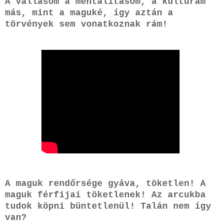
A vallásom a mentalitásom, a kultúrám
más, mint a maguké, így aztán a
törvények sem vonatkoznak rám!
A maguk rendőrsége gyáva, töketlen! A
maguk férfijai töketlenek! Az arcukba
tudok köpni büntetlenül! Talán nem így
van?