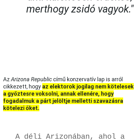
merthogy zsidó vagyok."
Az
Arizona Republic
című konzervatív lap is arról
cikkezett, hogy
az elektorok jogilag nem kötelesek
a győztesre voksolni, annak ellenére, hogy
fogadalmuk a párt jelöltje melletti szavazásra
kötelezi őket.
A déli Arizonában, ahol a