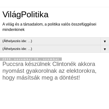
VilágPolitika
A világ és a társadalom, a politika valós összefüggései
mindenkinek
▼
▼
2016. november 19., szombat
Puccsra készülnek Clintonék akkora
nyomást gyakorolnak az elektorokra,
hogy másítsák meg a döntést!