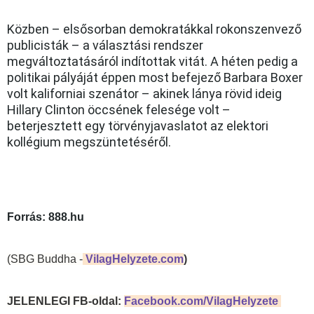
Közben – elsősorban demokratákkal rokonszenvező
publicisták – a választási rendszer
megváltoztatásáról indítottak vitát. A héten pedig a
politikai pályáját éppen most befejező Barbara Boxer
volt kaliforniai szenátor – akinek lánya rövid ideig
Hillary Clinton öccsének felesége volt –
beterjesztett egy törvényjavaslatot az elektori
kollégium megszüntetéséről.
Forrás: 888.hu
(SBG Buddha -
VilagHelyzete.com
)
JELENLEGI FB-oldal:
Facebook.com/VilagHelyzete