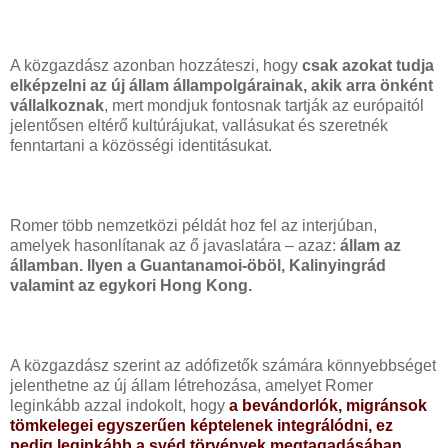
A közgazdász azonban hozzáteszi, hogy
csak azokat tudja
elképzelni az új állam állampolgárainak, akik arra önként
vállalkoznak
, mert mondjuk fontosnak tartják az európaitól
jelentősen eltérő kultúrájukat, vallásukat és szeretnék
fenntartani a közösségi identitásukat.
Romer több nemzetközi példát hoz fel az interjúban,
amelyek hasonlítanak az ő javaslatára – azaz:
állam az
államban. Ilyen a Guantanamoi-öböl, Kalinyingrád
valamint az egykori Hong Kong.
A közgazdász szerint az adófizetők számára könnyebbséget
jelenthetne az új állam létrehozása, amelyet Romer
leginkább azzal indokolt, hogy
a bevándorlók, migránsok
tömkelegei egyszerűen képtelenek integrálódni, ez
pedig leginkább a svéd törvények megtagadásában,