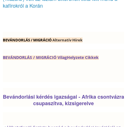
kafírokról a Korán
BEVÁNDORLÁS / MIGRÁCIÓ
Alternatív Hírek
BEVÁNDORLÁS / MIGRÁCIÓ VilagHelyzete Cikkek
Bevándorlási kérdés igazságai - Afrika csontvázra
csupaszítva, kizsigerelve