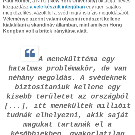
Paul Romer
, a NYU (
New York University
) oktatója, neves
közgazdász
a vele készült interjúban
egy igen sajátos
megközelítést vázolt fel a svéd migránskrízis megoldásáról.
Véleménye szerint valami olyasmi rendszert kellene
kialakítani a skandináv államban, mint amilyen Hong
Kongban volt a britek irányítása alatt.
A menekülttéma egy
hatalmas problémakör, de van
néhány megoldás. A svédeknek
biztosítaniuk kellene egy
kisebb területet az országból
[...], itt menekültek millióit
tudnák elhelyezni, akik saját
magukat tartanák el a
későbbiekben, gyakorlatilag