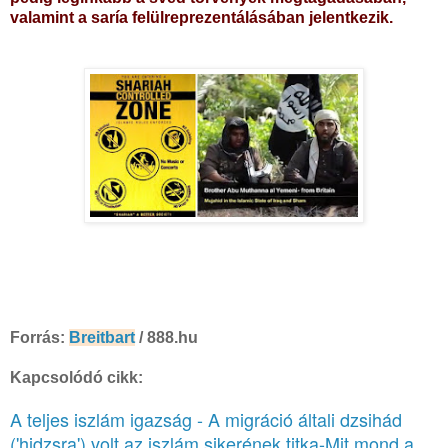
valamint a saría felülreprezentálásában jelentkezik.
Forrás:
Breitbart
/ 888.hu
Kapcsolódó cikk:
A teljes iszlám igazság - A migráció általi dzsihád
('hidzsra') volt az iszlám sikerének titka-Mit mond a