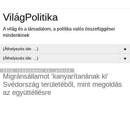
VilágPolitika
A világ és a társadalom, a politika valós összefüggései
mindenkinek
▼
▼
2016. szeptember 23., péntek
Migránsállamot 'kanyarítanának ki'
Svédország területéből, mint megoldás
az együttéllésre