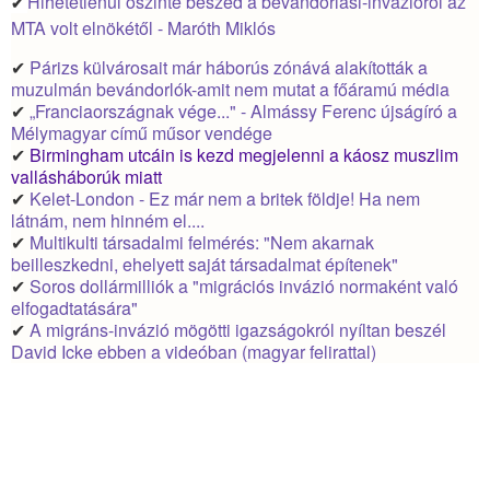
Hihetetlenül őszinte beszéd a bevándorlási-invázióról az
✔
MTA volt elnökétől - Maróth Miklós
✔
Párizs külvárosait már háborús zónává alakították a
muzulmán bevándorlók-amit nem mutat a főáramú média
✔
„Franciaországnak vége..." - Almássy Ferenc újságíró a
Mélymagyar című műsor vendége
✔
Birmingham utcáin is kezd megjelenni a káosz muszlim
vallásháborúk miatt
✔
Kelet-London - Ez már nem a britek földje! Ha nem
látnám, nem hinném el....
✔
Multikulti társadalmi felmérés: "Nem akarnak
beilleszkedni, ehelyett saját társadalmat építenek"
✔
Soros dollármilliók a "migrációs invázió normaként való
elfogadtatására"
✔
A migráns-invázió mögötti igazságokról nyíltan beszél
David Icke ebben a videóban (magyar felirattal)